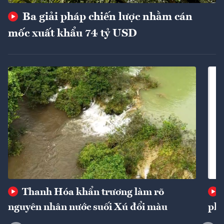
Ba giải pháp chiến lược nhằm cán
mốc xuất khẩu 74 tỷ USD
Thanh Hóa khẩn trương làm rõ
nguyên nhân nước suối Xú đổi màu
phí