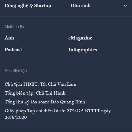
Tạp chí kinh tế Việt Nam
eMagazine
Nhà đầu tư
Du lịch
Công nghệ & Startup
Dân sinh
Tư vấn
Nông sản
Doanh nhân
Tư vấn Tiêu & Dùng
Infographics
Hạ tầng
Sức khỏe
Khung pháp lý
Doanh nghiệp
Địa phương
Thị trường
Bảo hiểm
Multimedia
Sự kiện
Nhân lực
Ảnh
eMagazine
Đẹp +
An sinh
Podcast
Infographics
Giải trí
Y tế
Nhà
Ban Biên tập
Ẩm thực
Chủ tịch HĐBT: TS. Chử Văn Lâm
Tổng biên tập: Chử Thị Hạnh
Tổng thư ký tòa soạn: Đào Quang Bính
Giấy phép Tạp chí điện tử số: 272/GP-BTTTT ngày
26/6/2020