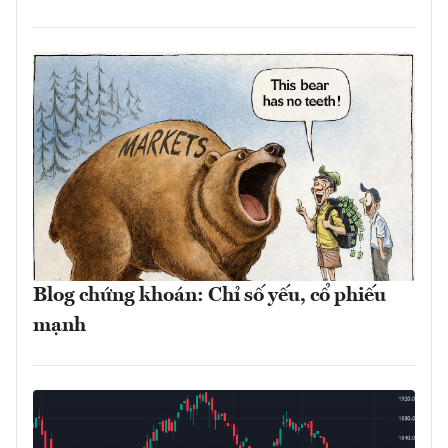
Blog chứng khoán: Chỉ số yếu, cổ phiếu
mạnh