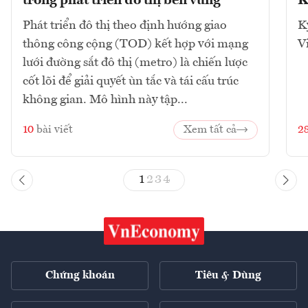
trong phát triển đô thị bền vững
K
Phát triển đô thị theo định hướng giao
K
thông công cộng (TOD) kết hợp với mạng
V
lưới đường sắt đô thị (metro) là chiến lược
cốt lõi để giải quyết ùn tắc và tái cấu trúc
không gian. Mô hình này tập...
10
bài viết
Xem tất cả
2
1
2
3
4
Chứng khoán
Tiêu & Dùng