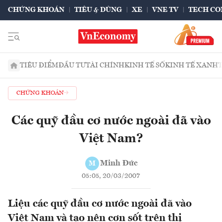
CHỨNG KHOÁN
TIÊU & DÙNG
XE
VNE TV
TECH CO
TIÊU ĐIỂM
ĐẦU TƯ
TÀI CHÍNH
KINH TẾ SỐ
KINH TẾ XANH
CHỨNG KHOÁN
Các quỹ đầu cơ nước ngoài đã vào
Việt Nam?
Minh Đức
M
05:05, 20/03/2007
Liệu các quỹ đầu cơ nước ngoài đã vào
Việt Nam và tạo nên cơn sốt trên thị