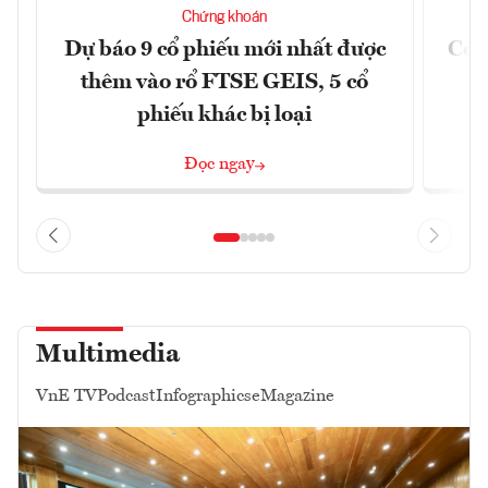
Chứng khoán
Dự báo 9 cổ phiếu mới nhất được
Có t
thêm vào rổ FTSE GEIS, 5 cổ
phiếu khác bị loại
Đọc ngay
Multimedia
VnE TV
Podcast
Infographics
eMagazine