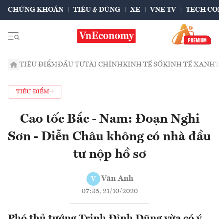
CHỨNG KHOÁN
TIÊU & DÙNG
XE
VNE TV
TECH CO
TIÊU ĐIỂM
ĐẦU TƯ
TÀI CHÍNH
KINH TẾ SỐ
KINH TẾ XANH
TIÊU ĐIỂM
Cao tốc Bắc - Nam: Đoạn Nghi
Sơn - Diễn Châu không có nhà đầu
tư nộp hồ sơ
Văn Anh
V
07:35, 21/10/2020
Phó thủ tướng Trịnh Đình Dũng vừa có ý