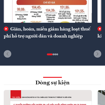
Giãn, hoãn, miễn giảm hàng loạt thuế
phí hỗ trợ người dân và doanh nghiệp
kin
Dòng sự kiện