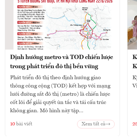
Định hướng metro và TOD chiến lược
K
trong phát triển đô thị bền vững
K
Phát triển đô thị theo định hướng giao
K
thông công cộng (TOD) kết hợp với mạng
V
lưới đường sắt đô thị (metro) là chiến lược
cốt lõi để giải quyết ùn tắc và tái cấu trúc
không gian. Mô hình này tập...
10
bài viết
Xem tất cả
2