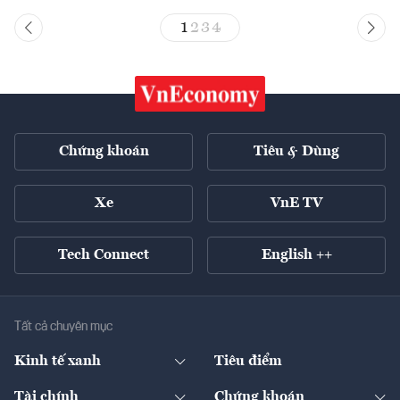
1
2
3
4
Chứng khoán
Tiêu & Dùng
Xe
VnE TV
Tech Connect
English ++
Tất cả chuyên mục
Kinh tế xanh
Tiêu điểm
Chuyển động xanh
Tài chính
Chứng khoán