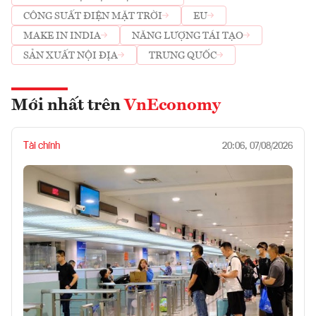
CÔNG SUẤT ĐIỆN MẶT TRỜI
EU
MAKE IN INDIA
NĂNG LƯỢNG TÁI TẠO
SẢN XUẤT NỘI ĐỊA
TRUNG QUỐC
Mới nhất trên
VnEconomy
Tài chính
20:06, 07/08/2026