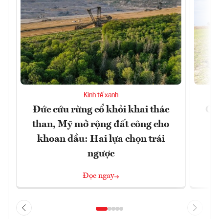
Kinh tế xanh
Đức cứu rừng cổ khỏi khai thác
Cản
than, Mỹ mở rộng đất công cho
m
khoan dầu: Hai lựa chọn trái
ngược
Đọc ngay