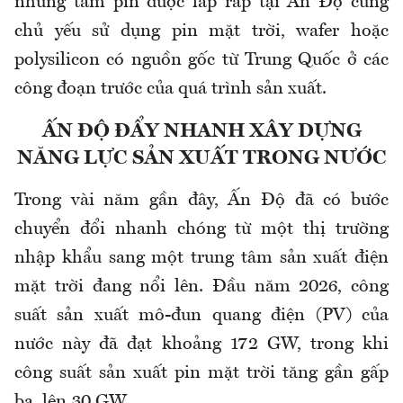
những tấm pin được lắp ráp tại Ấn Độ cũng
chủ yếu sử dụng pin mặt trời, wafer hoặc
polysilicon có nguồn gốc từ Trung Quốc ở các
công đoạn trước của quá trình sản xuất.
ẤN ĐỘ ĐẨY NHANH XÂY DỰNG
NĂNG LỰC SẢN XUẤT TRONG NƯỚC
Trong vài năm gần đây, Ấn Độ đã có bước
chuyển đổi nhanh chóng từ một thị trường
nhập khẩu sang một trung tâm sản xuất điện
mặt trời đang nổi lên. Đầu năm 2026, công
suất sản xuất mô-đun quang điện (PV) của
nước này đã đạt khoảng 172 GW, trong khi
công suất sản xuất pin mặt trời tăng gần gấp
ba, lên 30 GW.