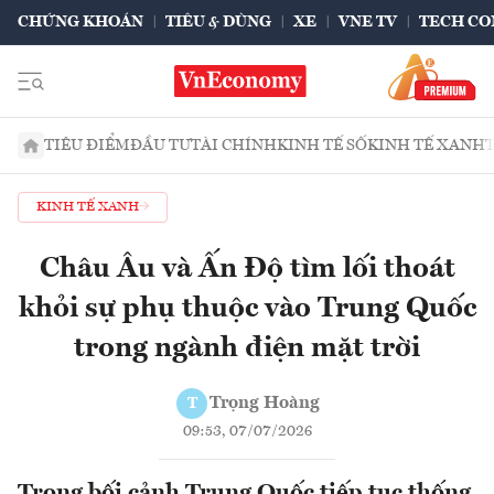
CHỨNG KHOÁN
TIÊU & DÙNG
XE
VNE TV
TECH CO
TIÊU ĐIỂM
ĐẦU TƯ
TÀI CHÍNH
KINH TẾ SỐ
KINH TẾ XANH
KINH TẾ XANH
Châu Âu và Ấn Độ tìm lối thoát
khỏi sự phụ thuộc vào Trung Quốc
trong ngành điện mặt trời
Trọng Hoàng
T
09:53, 07/07/2026
Trong bối cảnh Trung Quốc tiếp tục thống