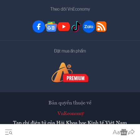
Theo dõi VnEconomy
Đặt mua ấn phẩm
Bản quyền thuộc về
VnEconomy
Tạp chí điện tử của Hội Khoa học Kinh tế Việt Nam
Mọi tin bài đăng lại từ website này phải có sự chấp thuận