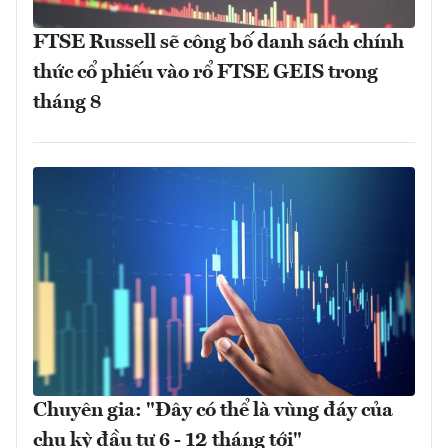
FTSE Russell sẽ công bố danh sách chính
thức cổ phiếu vào rổ FTSE GEIS trong
tháng 8
Chuyên gia: "Đây có thể là vùng đáy của
chu kỳ đầu tư 6 - 12 tháng tới"