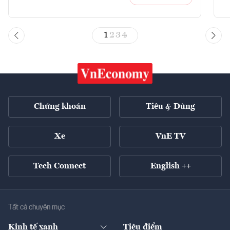
1
2
3
4
Chứng khoán
Tiêu & Dùng
Xe
VnE TV
Tech Connect
English ++
Tất cả chuyên mục
Kinh tế xanh
Tiêu điểm