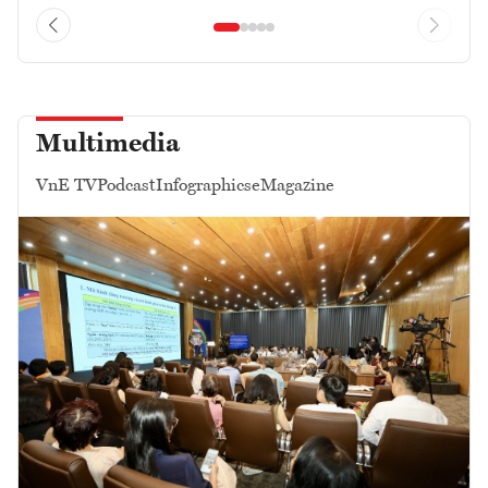
Multimedia
VnE TV
Podcast
Infographics
eMagazine