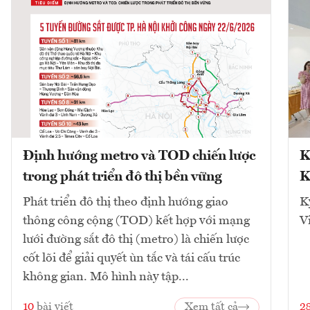
Định hướng metro và TOD chiến lược
K
trong phát triển đô thị bền vững
K
Phát triển đô thị theo định hướng giao
K
thông công cộng (TOD) kết hợp với mạng
V
lưới đường sắt đô thị (metro) là chiến lược
cốt lõi để giải quyết ùn tắc và tái cấu trúc
không gian. Mô hình này tập...
10
bài viết
Xem tất cả
2