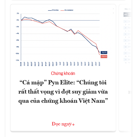
Chứng khoán
“Cá mập” Pyn Elite: “Chúng tôi
15
rất thất vọng vì đợt suy giảm vừa
mặt
qua của chứng khoán Việt Nam”
Đọc ngay