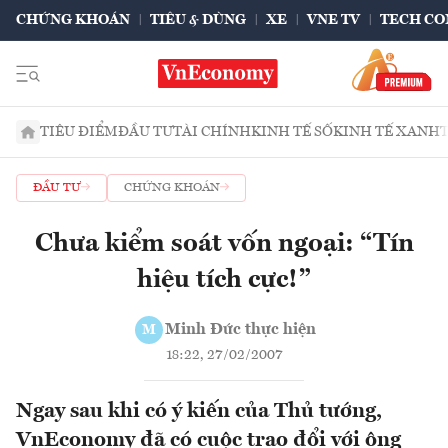
CHỨNG KHOÁN
TIÊU & DÙNG
XE
VNE TV
TECH CO
TIÊU ĐIỂM
ĐẦU TƯ
TÀI CHÍNH
KINH TẾ SỐ
KINH TẾ XANH
ĐẦU TƯ
CHỨNG KHOÁN
Chưa kiểm soát vốn ngoại: “Tín
hiệu tích cực!”
Minh Đức thực hiện
M
18:22, 27/02/2007
Ngay sau khi có ý kiến của Thủ tướng,
VnEconomy đã có cuộc trao đổi với ông