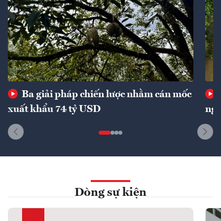
Ba giải pháp chiến lược nhằm cán mốc
xuất khẩu 74 tỷ USD
ngu
Dòng sự kiện