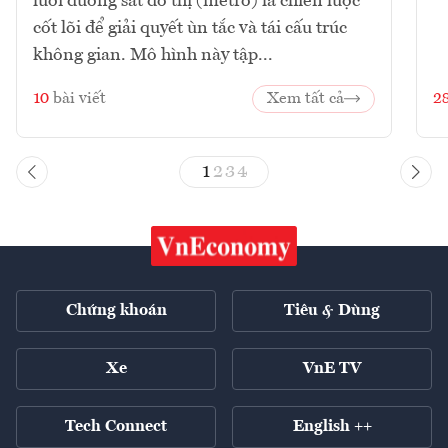
lưới đường sắt đô thị (metro) là chiến lược
cốt lõi để giải quyết ùn tắc và tái cấu trúc
không gian. Mô hình này tập...
10
bài viết
Xem tất cả
2
1
2
3
4
Chứng khoán
Tiêu & Dùng
Xe
VnE TV
Tech Connect
English ++