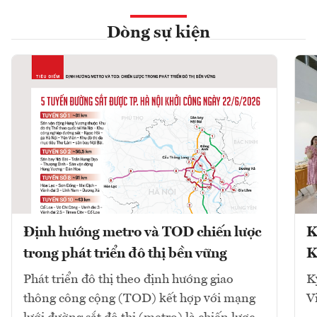
Dòng sự kiện
Định hướng metro và TOD chiến lược
K
trong phát triển đô thị bền vững
K
Phát triển đô thị theo định hướng giao
K
thông công cộng (TOD) kết hợp với mạng
V