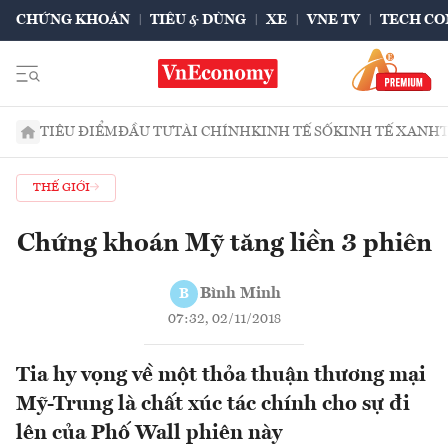
CHỨNG KHOÁN
TIÊU & DÙNG
XE
VNE TV
TECH CO
TIÊU ĐIỂM
ĐẦU TƯ
TÀI CHÍNH
KINH TẾ SỐ
KINH TẾ XANH
THẾ GIỚI
Chứng khoán Mỹ tăng liền 3 phiên
Bình Minh
B
07:32, 02/11/2018
Tia hy vọng về một thỏa thuận thương mại
Mỹ-Trung là chất xúc tác chính cho sự đi
lên của Phố Wall phiên này