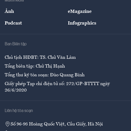
Multimedia
Sự kiện
Nhân lực
Ảnh
eMagazine
Đẹp +
An sinh
Podcast
Infographics
Giải trí
Y tế
Nhà
Ban Biên tập
Ẩm thực
Chủ tịch HĐBT: TS. Chử Văn Lâm
Tổng biên tập: Chử Thị Hạnh
Tổng thư ký tòa soạn: Đào Quang Bính
Giấy phép Tạp chí điện tử số: 272/GP-BTTTT ngày
26/6/2020
Liên hệ tòa soạn
Số 96-98 Hoàng Quốc Việt, Cầu Giấy, Hà Nội