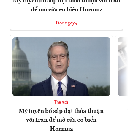
Mỹ tuyên bố sắp đạt thỏa thuận với Iran
để mở cửa eo biển Hormuz
Đọc ngay
Thế giới
Mỹ tuyên bố sắp đạt thỏa thuận
“
với Iran để mở cửa eo biển
g
Hormuz