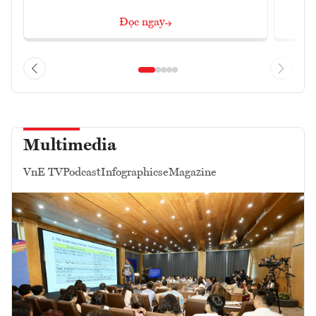
Đọc ngay
Multimedia
VnE TV
Podcast
Infographics
eMagazine