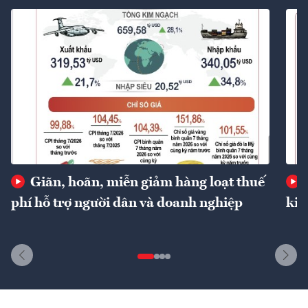
Giãn, hoãn, miễn giảm hàng loạt thuế
phí hỗ trợ người dân và doanh nghiệp
kin