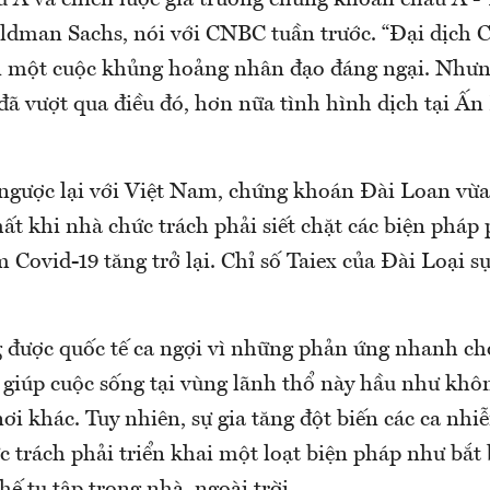
u Á và chiến lược gia trưởng chứng khoán châu Á -
dman Sachs, nói với CNBC tuần trước. “Đại dịch C
 một cuộc khủng hoảng nhân đạo đáng ngại. Nhưng
đã vượt qua điều đó, hơn nữa tình hình dịch tại Ấn
 ngược lại với Việt Nam, chứng khoán Đài Loan vừa
t khi nhà chức trách phải siết chặt các biện pháp
m Covid-19 tăng trở lại. Chỉ số Taiex của Đài Loại 
 được quốc tế ca ngợi vì những phản ứng nhanh ch
 giúp cuộc sống tại vùng lãnh thổ này hầu như khôn
ơi khác. Tuy nhiên, sự gia tăng đột biến các ca nh
c trách phải triển khai một loạt biện pháp như bắt