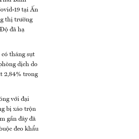
 Thái Bình
ovid-19 tại Ấn
 thị trường
 Độ đã hạ
 có tháng sụt
 phòng dịch do
sụt 2,84% trong
óng với đại
g bị xáo trộn
iễm gần đây đã
 buộc đeo khẩu