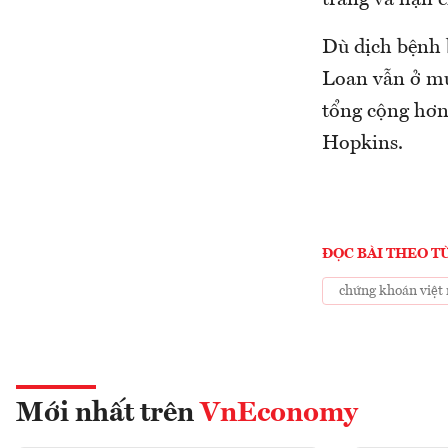
trang và hạn c
Dù dịch bệnh 
Loan vẫn ở mứ
tổng cộng hơn 
Hopkins.
ĐỌC BÀI THEO T
chứng khoán việt
Mới nhất trên
VnEconomy