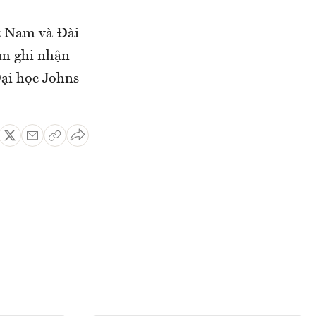
ệt Nam và Đài
am ghi nhận
Đại học Johns