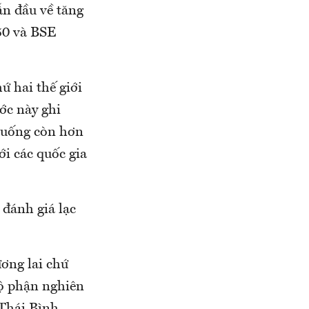
ẫn đầu về tăng
 50 và BSE
ứ hai thế giới
ớc này ghi
xuống còn hơn
ới các quốc gia
đánh giá lạc
ương lai chứ
bộ phận nghiên