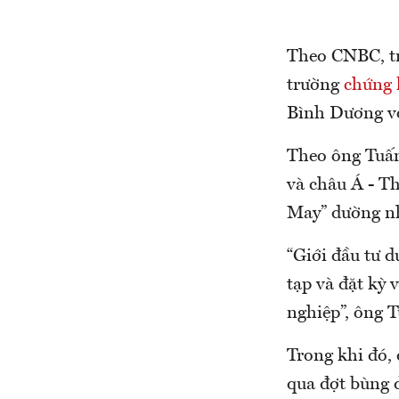
Theo CNBC, tr
trường
chứng 
Bình Dương vớ
Theo ông Tuấn
và châu Á - T
May” dường nh
“Giới đầu tư d
tạp và đặt kỳ
nghiệp”, ông 
Trong khi đó,
qua đợt bùng 