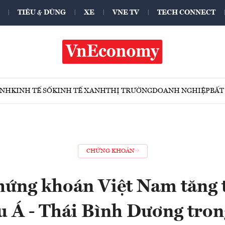
TIÊU & DÙNG
XE
VNE TV
TECH CONNECT
ÍNH
KINH TẾ SỐ
KINH TẾ XANH
THỊ TRƯỜNG
DOANH NGHIỆP
BẤT
CHỨNG KHOÁN
ứng khoán Việt Nam tăng t
u Á - Thái Bình Dương tron