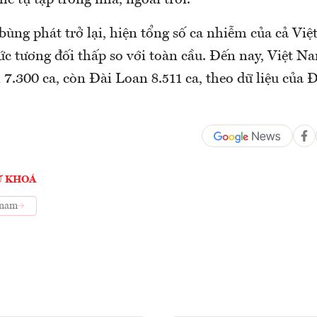
hế tụ tập trong nhà, ngoài trời.
bùng phát trở lại, hiện tổng số ca nhiễm của cả Vi
c tương đối thấp so với toàn cầu. Đến nay, Việt N
7.300 ca, còn Đài Loan 8.511 ca, theo dữ liệu của 
Ừ KHOÁ
 nam