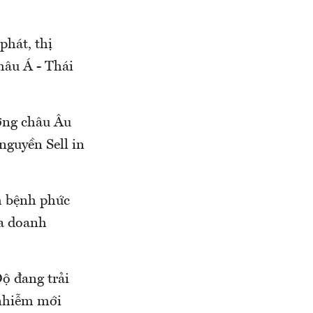
phát, thị
hâu Á - Thái
ường châu Âu
nguyền Sell in
.
ch bệnh phức
ủa doanh
ộ đang trải
 nhiễm mới