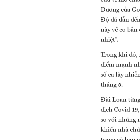
cứu vĩ mô châ
Dương của Gol
Độ đã dẫn đến
này về cơ bản 
nhiệt”.
Trong khi đó,
điểm mạnh nhấ
số ca lây nhiễ
tháng 5.
Đài Loan từng
dịch Covid-19,
so với những n
khiến nhà chứ