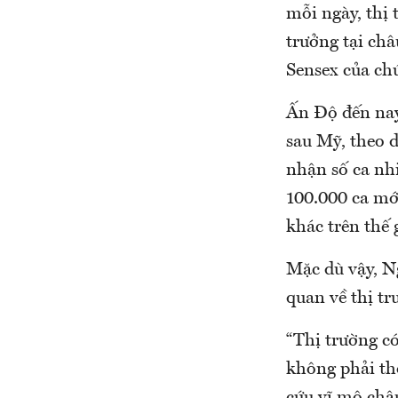
mỗi ngày, thị
trưởng tại châ
Sensex của ch
Ấn Độ đến nay 
sau Mỹ, theo 
nhận số ca nh
100.000 ca mới
khác trên thế 
Mặc dù vậy, N
quan về thị t
“Thị trường có
không phải th