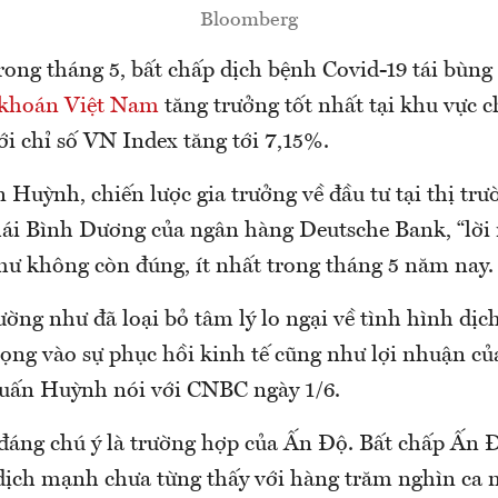
Bloomberg
ong tháng 5, bất chấp dịch bệnh Covid-19 tái bùng 
khoán Việt Nam
tăng trưởng tốt nhất tại khu vực c
i chỉ số VN Index tăng tới 7,15%.
 Huỳnh, chiến lược gia trưởng về đầu tư tại thị tr
hái Bình Dương của ngân hàng Deutsche Bank, “lời 
ư không còn đúng, ít nhất trong tháng 5 năm nay
ường như đã loại bỏ tâm lý lo ngại về tình hình dị
 vọng vào sự phục hồi kinh tế cũng như lợi nhuận c
Tuấn Huỳnh nói với CNBC ngày 1/6.
 đáng chú ý là trường hợp của Ấn Độ. Bất chấp Ấn Đ
dịch mạnh chưa từng thấy với hàng trăm nghìn ca