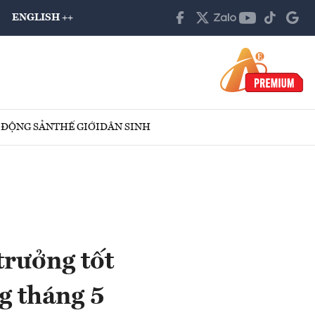
ENGLISH ++
 ĐỘNG SẢN
THẾ GIỚI
DÂN SINH
rưởng tốt
g tháng 5