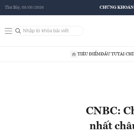
Thứ Bảy, 08/08/2026
CHỨNG KHOÁN
TIÊU ĐIỂM
ĐẦU TƯ
TÀI CH
CNBC: Ch
nhất châ