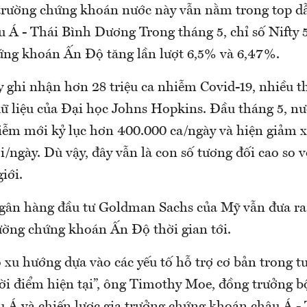
 trường chứng khoán nước này vẫn nằm trong top d
u Á - Thái Bình Dương Trong tháng 5, chỉ số Nifty
ứng khoán Ấn Độ tăng lần lượt 6,5% và 6,47%.
ghi nhận hơn 28 triệu ca nhiễm Covid-19, nhiều th
dữ liệu của Đại học Johns Hopkins. Đầu tháng 5, nư
iễm mới kỷ lục hơn 400.000 ca/ngày và hiện giảm 
/ngày. Dù vậy, đây vẫn là con số tương đối cao so v
giới.
gân hàng đầu tư Goldman Sachs của Mỹ vẫn đưa ra 
rường chứng khoán Ấn Độ thời gian tới.
 xu hướng dựa vào các yếu tố hỗ trợ cơ bản trong t
ời điểm hiện tại”, ông Timothy Moe, đồng trưởng 