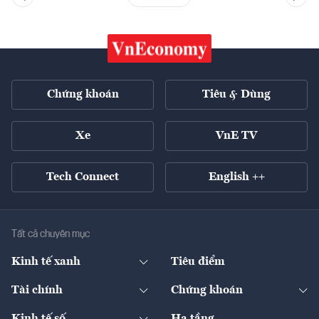
Chứng khoán
Tiêu & Dùng
Xe
VnE TV
Tech Connect
English ++
Tất cả chuyên mục
Kinh tế xanh
Tiêu điểm
Chuyển động xanh
Tài chính
Chứng khoán
Pháp lý
Ngân hàng
Doanh nghiệp niêm yết