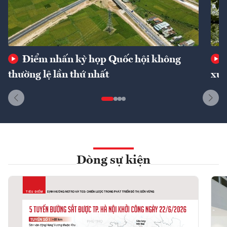
Điểm nhấn kỳ họp Quốc hội không
thường lệ lần thứ nhất
xuấ
Dòng sự kiện