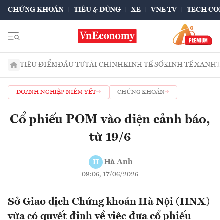
CHỨNG KHOÁN
TIÊU & DÙNG
XE
VNE TV
TECH CO
TIÊU ĐIỂM
ĐẦU TƯ
TÀI CHÍNH
KINH TẾ SỐ
KINH TẾ XANH
DOANH NGHIỆP NIÊM YẾT
CHỨNG KHOÁN
Cổ phiếu POM vào diện cảnh báo,
từ 19/6
Hà Anh
H
09:06, 17/06/2026
Sở Giao dịch Chứng khoán Hà Nội (HNX)
vừa có quyết định về việc đưa cổ phiếu