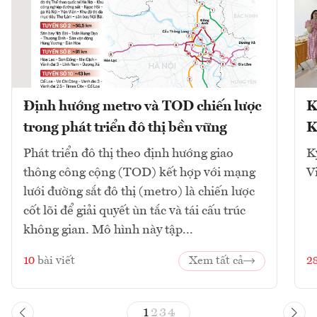
Định hướng metro và TOD chiến lược
K
trong phát triển đô thị bền vững
K
Phát triển đô thị theo định hướng giao
K
thông công cộng (TOD) kết hợp với mạng
V
lưới đường sắt đô thị (metro) là chiến lược
cốt lõi để giải quyết ùn tắc và tái cấu trúc
không gian. Mô hình này tập...
10
bài viết
Xem tất cả
2
1
2
3
4