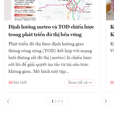
Định hướng metro và TOD chiến lược
K
trong phát triển đô thị bền vững
K
Phát triển đô thị theo định hướng giao
K
thông công cộng (TOD) kết hợp với mạng
V
lưới đường sắt đô thị (metro) là chiến lược
cốt lõi để giải quyết ùn tắc và tái cấu trúc
không gian. Mô hình này tập...
10
bài viết
Xem tất cả
2
1
2
3
4