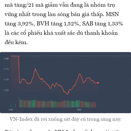
mã tăng/21 mã giảm vẫn đang là nhóm trụ
vững nhất trong làn sóng bán giá thấp. MSN
tăng 3,92%, BVH tăng 1,52%, SAB tăng 1,33%
là các cổ phiếu khá xuất sắc dù thanh khoản
đều kém.
VN-Index đã rơi xuống sát đáy cũ trong sáng nay.