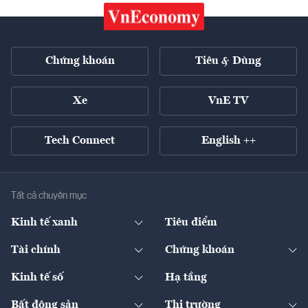
Chứng khoán
Tiêu & Dùng
Xe
VnE TV
Tech Connect
English ++
Tất cả chuyên mục
Kinh tế xanh
Tiêu điểm
Chuyển động xanh
Tài chính
Chứng khoán
Pháp lý
Ngân hàng
Doanh nghiệp niêm yết
Kinh tế số
Hạ tầng
Thương hiệu xanh
Thị trường vốn
Thị trường
Sản phẩm - Thị trường
Bất động sản
Thị trường