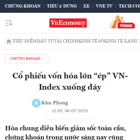
CHỨNG KHOÁN
TIÊU & DÙNG
XE
VNE TV
TECH CO
TIÊU ĐIỂM
ĐẦU TƯ
TÀI CHÍNH
KINH TẾ SỐ
KINH TẾ XANH
CHỨNG KHOÁN
Cổ phiếu vốn hóa lớn “ép” VN-
Index xuống đáy
Kim Phong
K
12:07, 06/07/2022
Hòa chung diễn biến giảm sốc toàn cầu,
chứng khoán trong nước sáng nay cũng