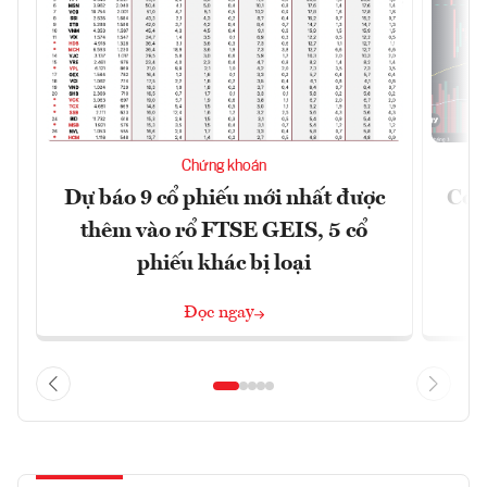
Chứng khoán
Dự báo 9 cổ phiếu mới nhất được
Có t
thêm vào rổ FTSE GEIS, 5 cổ
phiếu khác bị loại
Đọc ngay