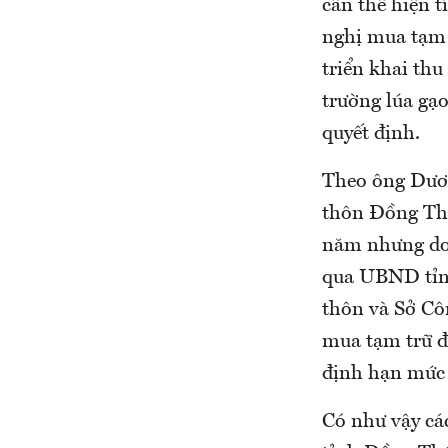
cần thể hiện 
nghị mua tạm t
triển khai thu
trường lúa gạo
quyết định.
Theo ông Dươn
thôn Đồng Thá
năm nhưng do 
qua UBND tỉnh
thôn và Sở Cô
mua tạm trữ để
định hạn mức t
Có như vậy cá