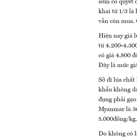
sớm có quyết đ
khai từ 1/3 là
vẫn còn mua. 
Hiện nay giá 
từ 4.200-4.300
có giá 4.800 đ
Đây là mức giá
Sở dĩ lúa chất
khẩu không dá
đụng phải gạo
Myanmar là 36
5.000đồng/kg.
Do không có 