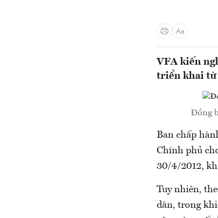
VFA kiến ngh
triển khai t
Đồng b
Ban chấp hành
Chính phủ cho 
30/4/2012, kh
Tuy nhiên, th
dân, trong khi