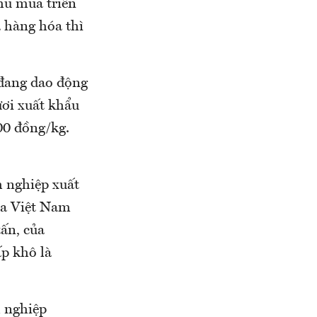
thu mua triển
a hàng hóa thì
 đang dao động
ươi xuất khẩu
00 đồng/kg.
h nghiệp xuất
ủa Việt Nam
ấn, của
p khô là
 nghiệp