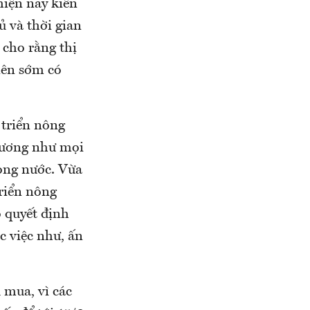
hiện nay kiến
ủ và thời gian
 cho rằng thị
nên sớm có
triển nông
đương như mọi
ong nước. Vừa
riển nông
 quyết định
c việc như, ấn
 mua, vì các