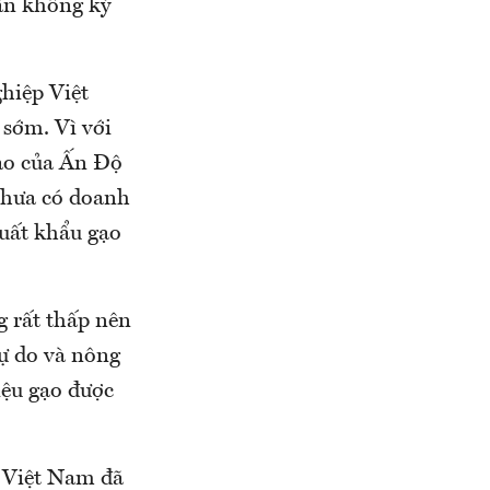
ẫn không ký
hiệp Việt
 sớm. Vì với
ạo của Ấn Độ
chưa có doanh
uất khẩu gạo
g rất thấp nên
tự do và nông
iệu gạo được
c Việt Nam đã