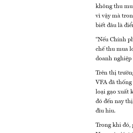
không thu mua
vì vậy mà tron
biết đâu là đi
“Nếu Chính ph
chế thu mua lo
doanh nghiệp 
Trên thị trườn
VFA đã thống 
loại gạo xuất 
đó đến nay th
đìu hiu.
Trong khi đó, 