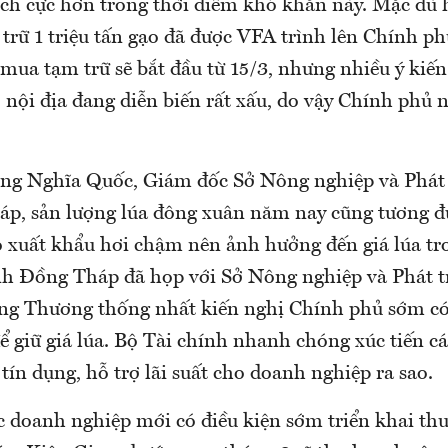
tích cực hơn trong thời điểm khó khăn này. Mặc dù 
rữ 1 triệu tấn gạo đã được VFA trình lên Chính ph
 mua tạm trữ sẽ bắt đầu từ 15/3, nhưng nhiều ý kiến
 nội địa đang diễn biến rất xấu, do vậy Chính phủ 
g Nghĩa Quốc, Giám đốc Sở Nông nghiệp và Phát 
p, sản lượng lúa đông xuân năm nay cũng tương 
xuất khẩu hơi chậm nên ảnh hưởng đến giá lúa tr
 Đồng Tháp đã họp với Sở Nông nghiệp và Phát t
ng Thương thống nhất kiến nghị Chính phủ sớm có
 giữ giá lúa. Bộ Tài chính nhanh chóng xúc tiến cá
ín dụng, hỗ trợ lãi suất cho doanh nghiệp ra sao.
c doanh nghiệp mới có điều kiện sớm triển khai thu