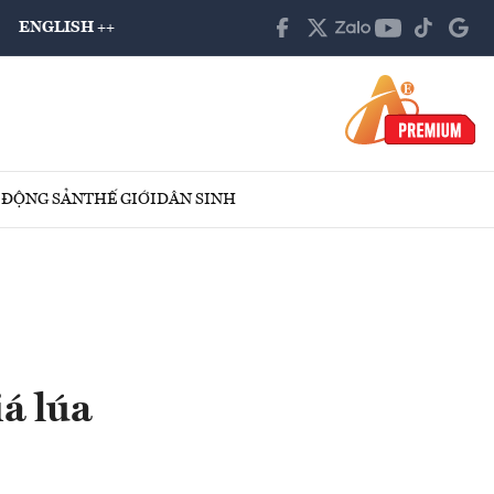
ENGLISH ++
 ĐỘNG SẢN
THẾ GIỚI
DÂN SINH
á lúa