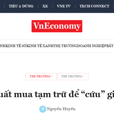
TIÊU & DÙNG
XE
VNE TV
TECH CONNECT
ÍNH
KINH TẾ SỐ
KINH TẾ XANH
THỊ TRƯỜNG
DOANH NGHIỆP
BẤT
THỊ TRƯỜNG
THỊ TRƯỜNG
uất mua tạm trữ để “cứu” gi
Nguyễn Huyền
N