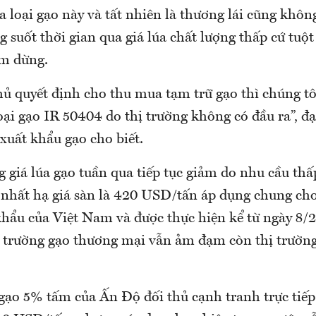
 loại gạo này và tất nhiên là thương lái cũng khô
g suốt thời gian qua giá lúa chất lượng thấp cứ tuộ
ểm dừng.
ủ quyết định cho thu mua tạm trữ gạo thì chúng tô
ại gạo IR 50404 do thị trường không có đầu ra”, đ
xuất khẩu gạo cho biết.
g giá lúa gạo tuần qua tiếp tục giảm do nhu cầu th
nhất hạ giá sàn là 420 USD/tấn áp dụng chung cho 
khẩu của Việt Nam và được thực hiện kể từ ngày 8/2
ị trường gạo thương mại vẫn ảm đạm còn thị trường
gạo 5% tấm của Ấn Độ đối thủ cạnh tranh trực tiếp