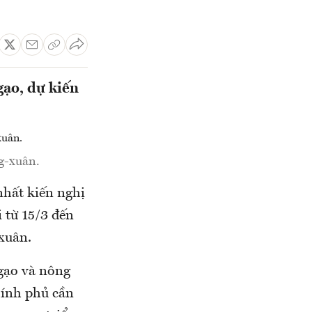
gạo, dự kiến
g-xuân.
hất kiến nghị
i từ 15/3 đến
xuân.
 gạo và nông
Chính phủ cần