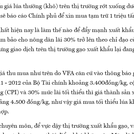
 giá lúa thường (khô) trên thị trường rớt xuống dư
sẽ báo cáo Chính phủ để xin mua tạm trữ 1 triệu tấ
hất hiện nay là làm thế nào để đẩy mạnh xuất khẩu,
ảm bảo cho nông dân lãi 30% trở lên theo chỉ đạo 
g giao dịch trên thị trường gạo xuất khẩu lại đan
giá thu mua như trên do VFA căn cứ vào thông báo g
1 - 2012 của Bộ Tài chính khoảng 3.400đồng/kg, c
ng (CPI) và 30% mức lãi tối thiểu thì giá thành sản x
ảng 4.500 đồng/kg, như vậy giá mua tối thiểu lúa kh
hợp.
chuyên môn, để vực dậy thị trường xuất khẩu gạo, v