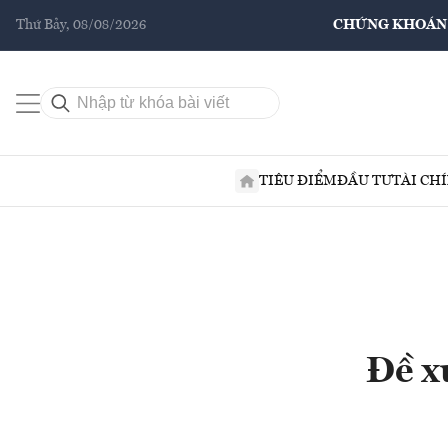
Thứ Bảy, 08/08/2026
CHỨNG KHOÁN
TIÊU ĐIỂM
ĐẦU TƯ
TÀI CH
Đề x