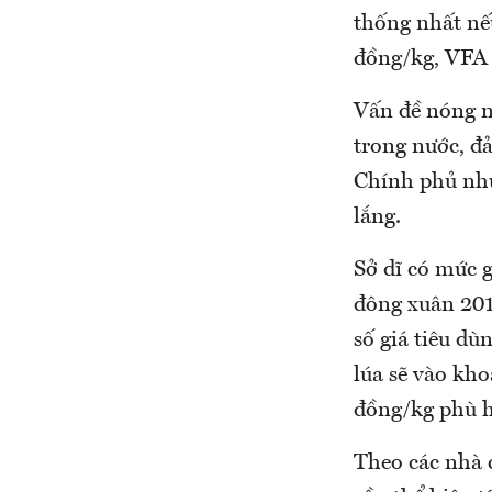
thống nhất nếu
đồng/kg, VFA 
Vấn đề nóng n
trong nước, đ
Chính phủ nhưn
lắng.
Sở dĩ có mức 
đông xuân 201
số giá tiêu dù
lúa sẽ vào kho
đồng/kg phù 
Theo các nhà 