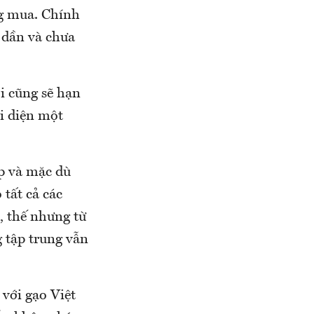
ng mua. Chính
t dần và chưa
i cũng sẽ hạn
ại diện một
ấp và mặc dù
tất cả các
, thế nhưng từ
 tập trung vẫn
 với gạo Việt