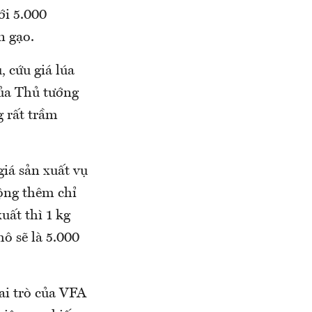
ới 5.000
n gạo.
 cứu giá lúa
của Thủ tướng
g rất trầm
iá sản xuất vụ
ộng thêm chỉ
uất thì 1 kg
ô sẽ là 5.000
ai trò của VFA