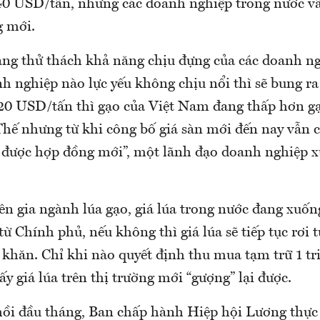
0 USD/tấn, nhưng các doanh nghiệp trong nước v
g mới.
ang thử thách khả năng chịu đựng của các doanh ng
 nghiệp nào lực yếu không chịu nổi thì sẽ bung ra
20 USD/tấn thì gạo của Việt Nam đang thấp hơn g
hế nhưng từ khi công bố giá sàn mới đến nay vẫn 
 được hợp đồng mới”, một lãnh đạo doanh nghiệp x
ên gia ngành lúa gạo, giá lúa trong nước đang xuốn
 từ Chính phủ, nếu không thì giá lúa sẽ tiếp tục rơi 
 khăn. Chỉ khi nào quyết định thu mua tạm trữ 1 tr
 ấy giá lúa trên thị trường mới “gượng” lại được.
hồi đầu tháng, Ban chấp hành Hiệp hội Lương thự