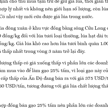
ịnh cho thu mua tạm trữ để giữ giá lúa, thời gian 
 hợp lý nhất và không nên giới hạn số lượng, còn lú
Có như vậy mới cứu được giá lúa trong nước.
lúa đông xuân ở khu vực đồng bằng sông Cửu Long
 đồng/kg đối với lúa tươi loại thường, lúa hạt dài t
ồng/kg. Giá lúa khô cao hơn lúa tươi bình quân 1.0
 thấp nhất trong vòng 3 năm trở lại đây.
 lượng thấp có giá xuống thấp vì phần lớn các doan
m mua vào để làm gạo 25% tấm, vì loại gạo này c
 cấp thấp của Ấn Độ đang bán ra với giá 375 USD/t
0 USD/tấn, tương đương với giá lúa chất lượng thấ
hợp đồng bán gạo 25% tấm nên phần lớn các doanh