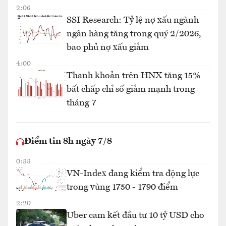
2:06
SSI Research: Tỷ lệ nợ xấu ngành
ngân hàng tăng trong quý 2/2026,
bao phủ nợ xấu giảm
4:00
Thanh khoản trên HNX tăng 15%
bất chấp chỉ số giảm mạnh trong
tháng 7
Điểm tin 8h ngày 7/8
0:33
VN-Index đang kiểm tra động lực
trong vùng 1750 - 1790 điểm
2:20
Uber cam kết đầu tư 10 tỷ USD cho