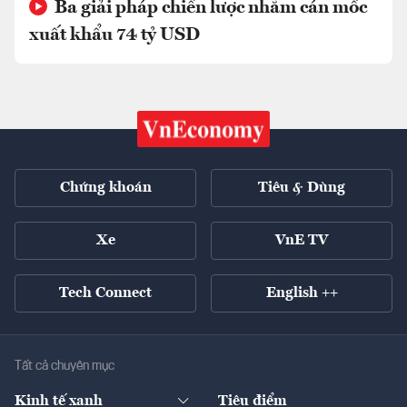
Ba giải pháp chiến lược nhằm cán mốc
xuất khẩu 74 tỷ USD
Chứng khoán
Tiêu & Dùng
Xe
VnE TV
Tech Connect
English ++
Tất cả chuyên mục
Kinh tế xanh
Tiêu điểm