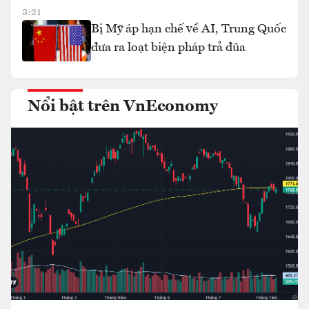
3:21
Bị Mỹ áp hạn chế về AI, Trung Quốc
đưa ra loạt biện pháp trả đũa
Nổi bật trên VnEconomy