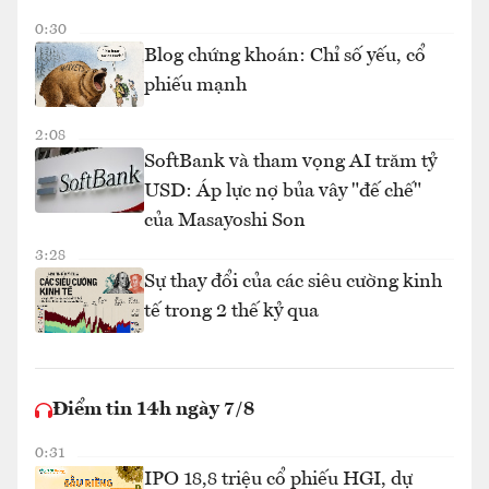
0:30
Blog chứng khoán: Chỉ số yếu, cổ
phiếu mạnh
2:08
SoftBank và tham vọng AI trăm tỷ
USD: Áp lực nợ bủa vây "đế chế"
của Masayoshi Son
3:28
Sự thay đổi của các siêu cường kinh
tế trong 2 thế kỷ qua
Điểm tin 14h ngày 7/8
0:31
IPO 18,8 triệu cổ phiếu HGI, dự