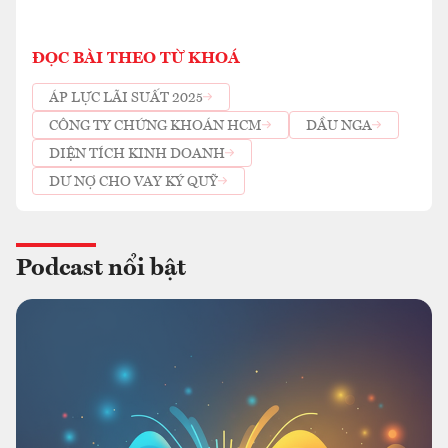
ĐỌC BÀI THEO TỪ KHOÁ
ÁP LỰC LÃI SUẤT 2025
CÔNG TY CHỨNG KHOÁN HCM
DẦU NGA
DIỆN TÍCH KINH DOANH
DƯ NỢ CHO VAY KÝ QUỸ
Podcast nổi bật