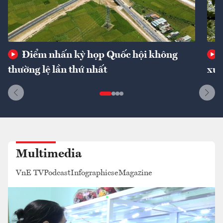
Điểm nhấn kỳ họp Quốc hội không
thường lệ lần thứ nhất
xuấ
Multimedia
VnE TV
Podcast
Infographics
eMagazine