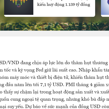
kiến huy động 1.139 tỷ đồng
SD/VND đang chịu áp lực lớn do thâm hụt thương 
 tốc và kỳ vọng Fed giữ lãi suất cao. Nhập khẩu t
nhóm máy móc và thiết bị điện tử, khiến thâm hụt t
ng đầu năm lên tới 7,1 tỷ USD. PMI tháng 4 giảm x
o thấy sự chậm lại trong hoạt động sản xuất và xuấ
guồn cung ngoại tệ quan trọng, nhưng khó bù đắp 
mại suy yếu. Dự báo về sức mạnh của đồng USD còn