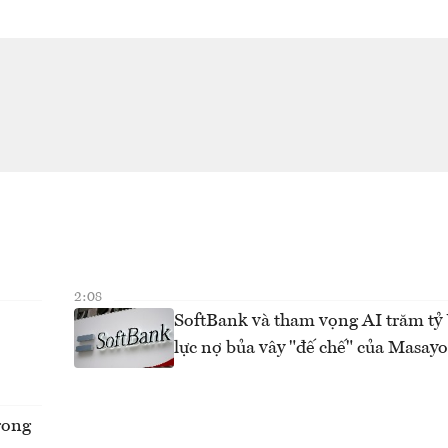
2:08
SoftBank và tham vọng AI trăm t
lực nợ bủa vây "đế chế" của Masay
trong