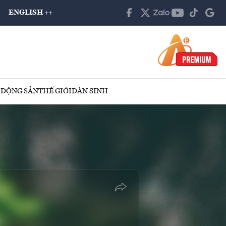
ENGLISH ++
 ĐỘNG SẢN
THẾ GIỚI
DÂN SINH