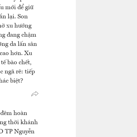
ấu mới để giữ
n lại. Son
nhờ xu hướng
ưởng đang chậm
ỡng da lấn sân
 cao hơn. Xu
tế bào chết,
 ngã rẽ: tiếp
hác biệt?
y đêm hoàn
ồng thời khánh
ND TP Nguyễn