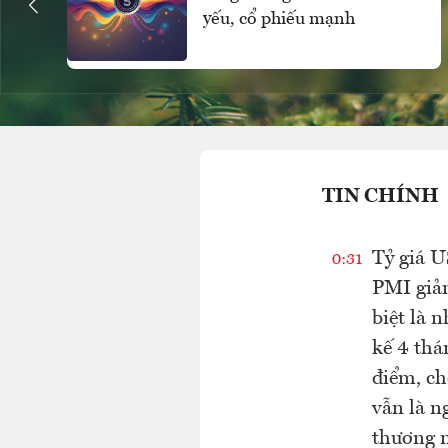
yếu, cổ phiếu mạnh
TIN CHÍNH
Tỷ giá U
0:31
PMI giảm
biệt là 
kế 4 thá
điểm, ch
vẫn là n
thương 