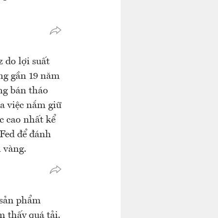
do lợi suất
ong gần 19 năm
ng bán tháo
ủa việc nắm giữ
c cao nhất kể
 Fed để đánh
n vàng.
 sản phẩm
 thấy quá tải.