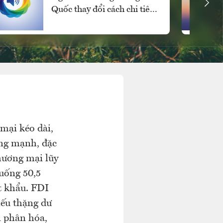
Quốc thay đổi cách chi tiêu
cho các mặt hàng xa xỉ
mại kéo dài,
ăng mạnh, đặc
hương mại lũy
uống 50,5
t khẩu. FDI
nếu thặng dư
 phân hóa,