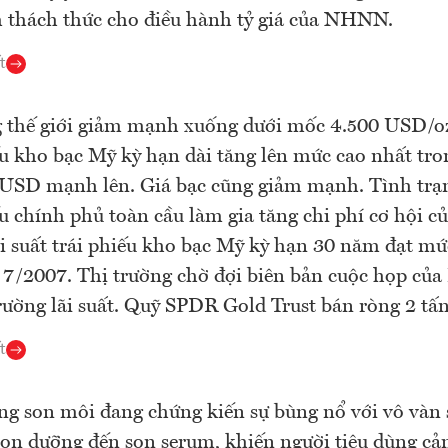
 thách thức cho điều hành tỷ giá của NHNN.
t
 thế giới giảm mạnh xuống dưới mốc 4.500 USD/oz 
ếu kho bạc Mỹ kỳ hạn dài tăng lên mức cao nhất tr
 USD mạnh lên. Giá bạc cũng giảm mạnh. Tình trạ
ếu chính phủ toàn cầu làm gia tăng chi phí cơ hội c
i suất trái phiếu kho bạc Mỹ kỳ hạn 30 năm đạt mứ
 7/2007. Thị trường chờ đợi biên bản cuộc họp của
trường lãi suất. Quỹ SPDR Gold Trust bán ròng 2 tấ
t
ng son môi đang chứng kiến sự bùng nổ với vô vàn
son dưỡng đến son serum, khiến người tiêu dùng cảm