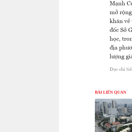
Mạnh Cườ
mở rộng.
khăn về 
đốc Sở 
học, tro
địa phư
lượng gi
Đọc chi tiế
BÀI LIÊN QUAN