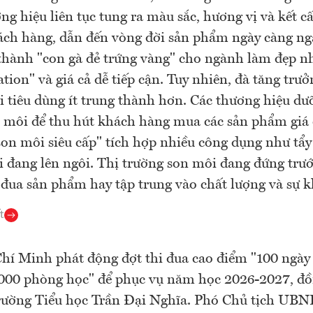
ng hiệu liên tục tung ra màu sắc, hương vị và kết c
ch hàng, dẫn đến vòng đời sản phẩm ngày càng ngắ
thành "con gà đẻ trứng vàng" cho ngành làm đẹp 
cation" và giá cả dễ tiếp cận. Tuy nhiên, đà tăng tr
ời tiêu dùng ít trung thành hơn. Các thương hiệu dư
 môi để thu hút khách hàng mua các sản phẩm giá
on môi siêu cấp" tích hợp nhiều công dụng như tẩy 
 đang lên ngôi. Thị trường son môi đang đứng trước
 đua sản phẩm hay tập trung vào chất lượng và sự k
t
hí Minh phát động đợt thi đua cao điểm "100 ngà
.000 phòng học" để phục vụ năm học 2026-2027, đ
rường Tiểu học Trần Đại Nghĩa. Phó Chủ tịch UB