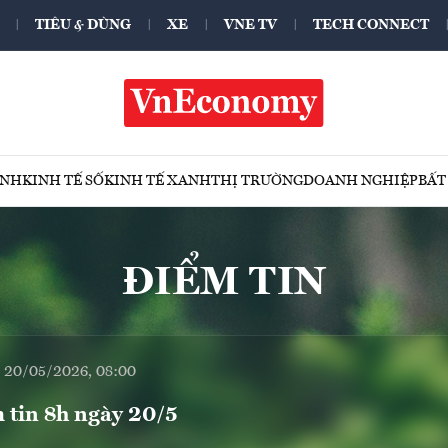
TIÊU & DÙNG
XE
VNE TV
TECH CONNECT
ÍNH
KINH TẾ SỐ
KINH TẾ XANH
THỊ TRƯỜNG
DOANH NGHIỆP
BẤT
ĐIỂM TIN
, 20/05/2026, 08:00
 tin 8h ngày 20/5