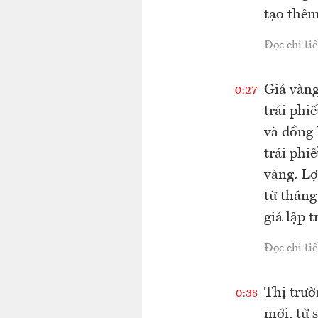
tạo thêm
Đọc chi tiế
Giá vàng
0:27
trái phi
và đồng
trái phi
vàng. Lợ
từ tháng
giá lập 
Đọc chi tiế
Thị trườ
0:38
mới, từ 