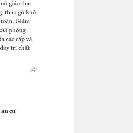
mô giáo dục
g, tháo gỡ khó
n toàn. Giám
 233 phòng
a các cấp và
uy trì chất
 an cư