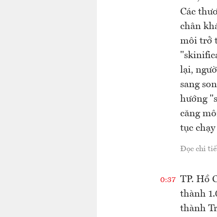
Các thươ
chân khá
môi trở 
"skinifi
lại, ngư
sang son
hướng "s
căng môi
tục chạy
Đọc chi tiế
TP. Hồ C
0:37
thành 1
thành T