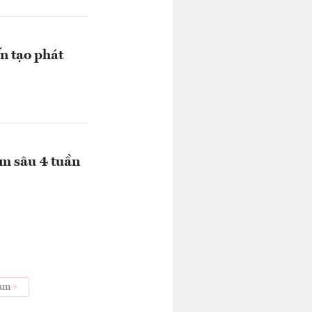
n tạo phát
ảm sâu 4 tuần
Nam