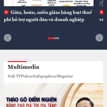
Giãn, hoãn, miễn giảm hàng loạt thuế
phí hỗ trợ người dân và doanh nghiệp
về 
Multimedia
VnE TV
Podcast
Infographics
eMagazine