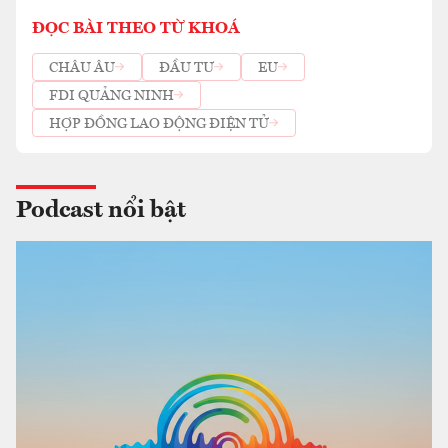
ĐỌC BÀI THEO TỪ KHOÁ
CHÂU ÂU
ĐẦU TƯ
EU
FDI QUẢNG NINH
HỢP ĐỒNG LAO ĐỘNG ĐIỆN TỬ
Podcast nổi bật