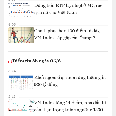
Dòng tiền ETF hạ nhiệt ở Mỹ, rục
rịch đổ vào Việt Nam
4:03
Chinh phục hơn 100 điểm từ đáy,
VN-Index sắp gặp cản “cứng”?
Điểm tin 8h ngày 05/8
0:34
Khối ngoại ồ ạt mua ròng thêm gần
900 tỷ đồng
2:52
VN-Index tăng 14 điểm, nhà đầu tư
cần thận trọng trước ngưỡng 1800