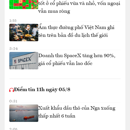
tốt ở cổ phiếu vừa và nhỏ, vốn ngoại
vẫn mua ròng
1:55
Ẩm thực đường phố Việt Nam ghi
tên trên bản đồ du lịch thế giới
3:24
Doanh thu SpaceX tăng hơn 90%,
giá cổ phiếu vẫn lao dốc
Điểm tin 11h ngày 05/8
0:31
Xuất khẩu dầu thô của Nga xuống
thấp nhất 6 tuần
2:05