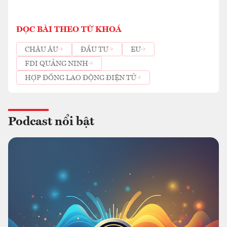
ĐỌC BÀI THEO TỪ KHOÁ
CHÂU ÂU
ĐẦU TƯ
EU
FDI QUẢNG NINH
HỢP ĐỒNG LAO ĐỘNG ĐIỆN TỬ
Podcast nổi bật