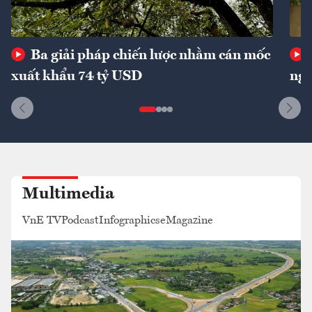
Ba giải pháp chiến lược nhằm cán mốc
xuất khẩu 74 tỷ USD
ngu
Multimedia
VnE TV
Podcast
Infographics
eMagazine