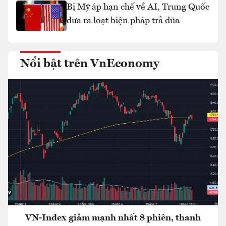
Bị Mỹ áp hạn chế về AI, Trung Quốc
đưa ra loạt biện pháp trả đũa
Nổi bật trên VnEconomy
VN-Index giảm mạnh nhất 8 phiên, thanh