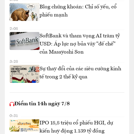
Blog chứng khoán: Chỉ số yếu, cổ
phiếu mạnh
2:08
SoftBank và tham vọng AI trăm tỷ
USD: Áp lực nợ bủa vây "đế chế"
của Masayoshi Son
3:28
Sự thay đổi của các siêu cường kinh
tế trong 2 thế kỷ qua
Điểm tin 14h ngày 7/8
0:31
IPO 18,8 triệu cổ phiếu HGI, dự
kiến huy động 1.139 tỷ đồng