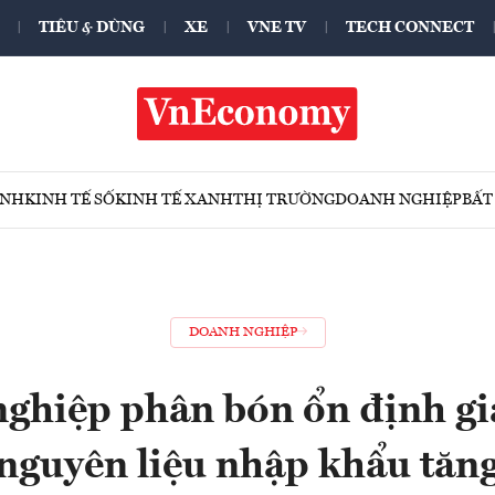
TIÊU & DÙNG
XE
VNE TV
TECH CONNECT
ÍNH
KINH TẾ SỐ
KINH TẾ XANH
THỊ TRƯỜNG
DOANH NGHIỆP
BẤT
DOANH NGHIỆP
ghiệp phân bón ổn định gi
nguyên liệu nhập khẩu tăn