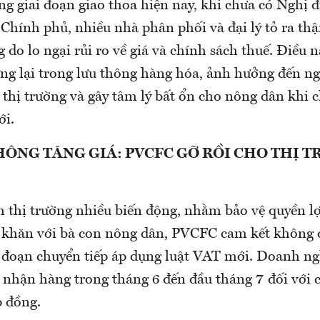
ng giai đoạn giao thoa hiện nay, khi chưa có Nghị
ừ Chính phủ, nhiều nhà phân phối và đại lý tỏ ra th
 do lo ngại rủi ro về giá và chính sách thuế. Điều 
ững lại trong lưu thông hàng hóa, ảnh hưởng đến n
 thị trường và gây tâm lý bất ổn cho nông dân khi 
ới.
ÔNG TĂNG GIÁ: PVCFC GỠ RỒI CHO THỊ 
h thị trường nhiều biến động, nhằm bảo vệ quyền l
ó khăn với bà con nông dân, PVCFC cam kết không đ
i đoạn chuyển tiếp áp dụng luật VAT mới. Doanh ngh
 nhận hàng trong tháng 6 đến đầu tháng 7 đối với 
p đồng.