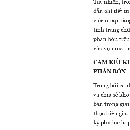
Tuy nhiên, tro
dẫn chi tiết t
việc nhập hàng
tình trạng ch
phân bón trên
vào vụ mùa m
CAM KẾT KH
PHÂN BÓN
Trong bối cản
và chia sẻ kh
bán trong gia
thực hiện giao
ký phụ lục hợ