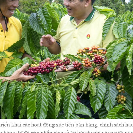
riển khai các hoạt động xúc tiến bán hàng, chính sách hậu
n hàng, từ đó góp phần chia sẻ áp lực chi phí với người nô