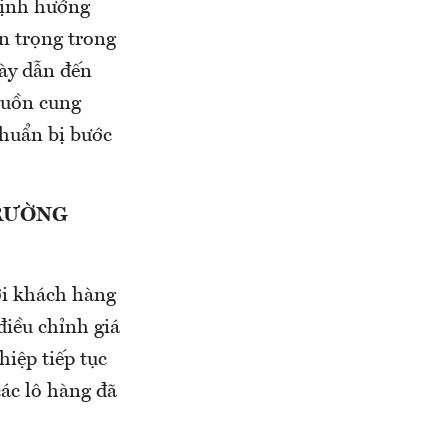
 định hướng
ận trọng trong
này dẫn đến
guồn cung
chuẩn bị bước
TRƯỜNG
ợi khách hàng
iều chỉnh giá
iệp tiếp tục
các lô hàng đã