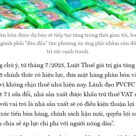
ân bón được dự báo sẽ tiếp tục tăng trong thời gian tới, b
gành phải “đau đầu” tìm phương án ứng phó nhằm cân đối
trì sức cạnh tranh.
chú ý, từ tháng 7/2025, Luật Thuế giá trị gia tăng
chính thức có hiệu lực, đưa mặt hàng phân bón và
 vì không chịu thuế như hiện nay. Lãnh đạo PVCFC
t 71 sửa đổi, nhà sản xuất được khấu trừ thuế VAT 
 với vai trò là nhà sản xuất sẽ có điều kiện thuận l
xúc tiến bán hàng, chính sách hậu mãi, quyền lợi s
 chia sẻ áp lực chi phí với người nông dân”.