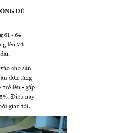
ƯỜNG DÈ
g 61 - 64
ng lên 74
dài.
 vào cho sản
hân đơn tăng
 trở lên - gấp
 5%. Điều này
ời gian tới.