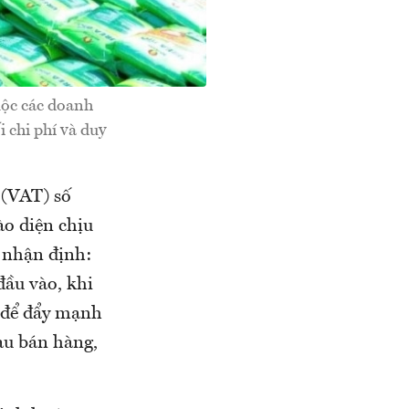
uộc các doanh
 chi phí và duy
 (VAT) số
o diện chịu
 nhận định:
đầu vào, khi
ợi để đẩy mạnh
au bán hàng,