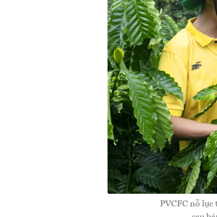
PVCFC nỗ lực t
sau bá