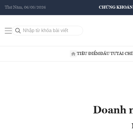
Thứ Năm, 06/08/2026
CHỨNG KHOÁN
TIÊU ĐIỂM
ĐẦU TƯ
TÀI CH
Doanh n