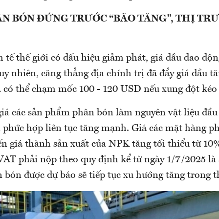
N BÓN ĐỨNG TRƯỚC “BÃO TĂNG”, THỊ TR
tế thế giới có dấu hiệu giảm phát, giá dầu dao độn
 nhiên, căng thẳng địa chính trị đã đẩy giá dầu tă
có thể chạm mốc 100 - 120 USD nếu xung đột kéo 
giá các sản phẩm phân bón làm nguyên vật liệu đầu
 phức hợp liên tục tăng mạnh. Giá các mặt hàng p
 giá thành sản xuất của NPK tăng tối thiểu từ 10%
VAT phải nộp theo quy định kể từ ngày 1/7/2025 là
 bón được dự báo sẽ tiếp tục xu hướng tăng trong th