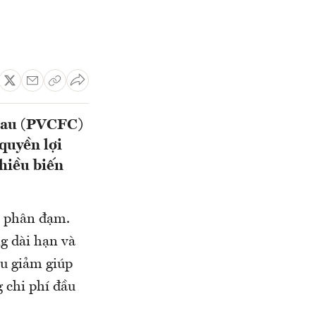
 Mau (PVCFC)
quyền lợi
hiều biến
t phân đạm.
g dài hạn và
ầu giảm giúp
g chi phí đầu