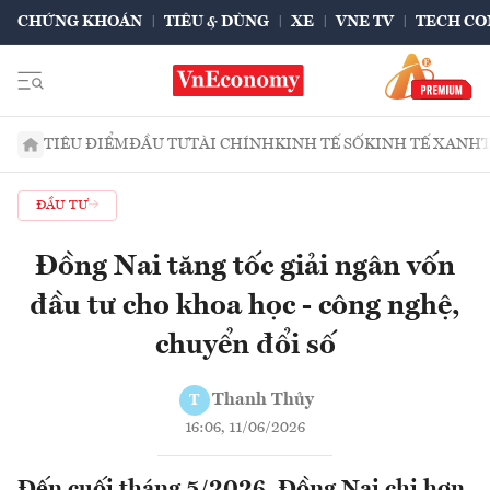
CHỨNG KHOÁN
TIÊU & DÙNG
XE
VNE TV
TECH CO
TIÊU ĐIỂM
ĐẦU TƯ
TÀI CHÍNH
KINH TẾ SỐ
KINH TẾ XANH
ĐẦU TƯ
Đồng Nai tăng tốc giải ngân vốn
đầu tư cho khoa học - công nghệ,
chuyển đổi số
Thanh Thủy
T
16:06, 11/06/2026
Đến cuối tháng 5/2026, Đồng Nai chi hơn