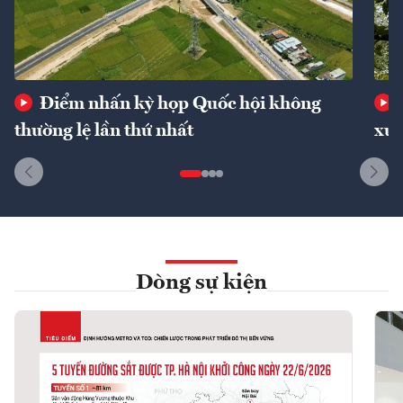
Điểm nhấn kỳ họp Quốc hội không
thường lệ lần thứ nhất
xuấ
Dòng sự kiện