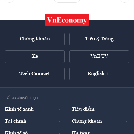
Chứng khoán
Tiêu & Dùng
Xe
VnE TV
Tech Connect
English ++
Tất cả chuyên mục
Kinh tế xanh
Tiêu điểm
Chuyển động xanh
Tài chính
Chứng khoán
Pháp lý
Ngân hàng
Doanh nghiệp niêm yết
Kinh tế số
Hạ tầng