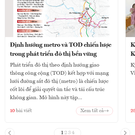
Định hướng metro và TOD chiến lược
K
trong phát triển đô thị bền vững
K
Phát triển đô thị theo định hướng giao
K
thông công cộng (TOD) kết hợp với mạng
V
lưới đường sắt đô thị (metro) là chiến lược
cốt lõi để giải quyết ùn tắc và tái cấu trúc
không gian. Mô hình này tập...
10
bài viết
Xem tất cả
2
1
2
3
4