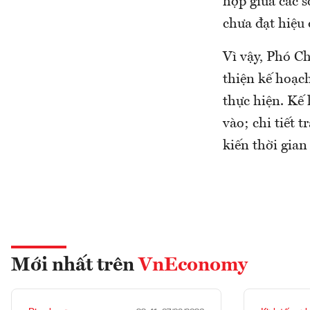
hợp giữa các s
chưa đạt hiệ
Vì vậy, Phó C
thiện kế hoạc
thực hiện. Kế 
vào; chi tiết 
kiến thời gian
Mới nhất trên
VnEconomy