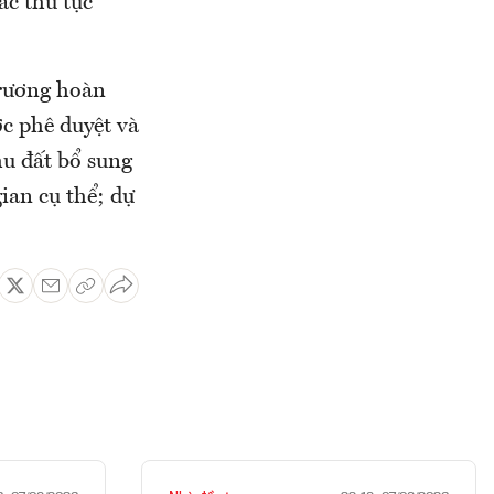
ác thủ tục
trương hoàn
c phê duyệt và
hu đất bổ sung
gian cụ thể; dự