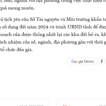
ở, ban, ngành với địa phương trong việc thực hiện c
u quả mong muốn.
hủ tịch yêu cầu Sở Tài nguyên và Môi trường khẩn 
h sử dụng đất năm 2024 và trình UBND tỉnh để đượ
hoạch cần được thống nhất lại các khu đất bỏ ra, k
trách nhiệm của sở, ngành, địa phương gắn với thời 
 tổ chức đấu giá.