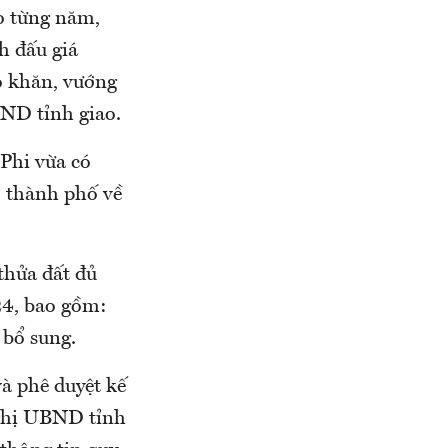
o từng năm,
h đấu giá
hó khăn, vướng
BND tỉnh giao.
Phi vừa có
, thành phố về
thửa đất đủ
24, bao gồm:
 bổ sung.
à phê duyệt kế
nghị UBND tỉnh