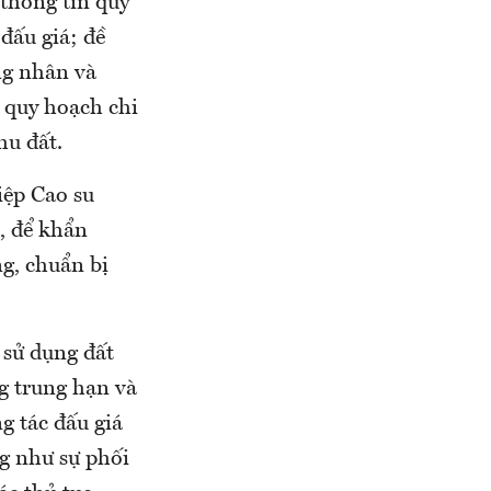
thông tin quy
đấu giá; đề
ng nhân và
 quy hoạch chi
khu đất.
iệp Cao su
, để khẩn
ng, chuẩn bị
 sử dụng đất
ng trung hạn và
ng tác đấu giá
ng như sự phối