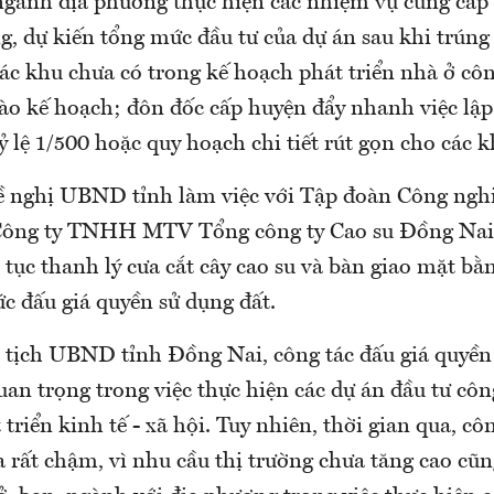
 ngành địa phương thực hiện các nhiệm vụ cung cấp 
, dự kiến tổng mức đầu tư của dự án sau khi trúng 
các khu chưa có trong kế hoạch phát triển nhà ở cô
vào kế hoạch; đôn đốc cấp huyện đẩy nhanh việc lập
tỷ lệ 1/500 hoặc quy hoạch chi tiết rút gọn cho các 
ề nghị UBND tỉnh làm việc với Tập đoàn Công ngh
Công ty TNHH MTV Tổng công ty Cao su Đồng Nai
 tục thanh lý cưa cắt cây cao su và bàn giao mặt bằ
ức đấu giá quyền sử dụng đất.
tịch UBND tỉnh Đồng Nai, công tác đấu giá quyền
uan trọng trong việc thực hiện các dự án đầu tư cô
triển kinh tế - xã hội. Tuy nhiên, thời gian qua, cô
a rất chậm, vì nhu cầu thị trường chưa tăng cao cũ