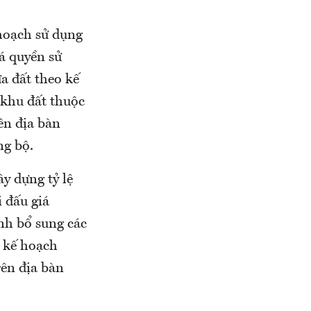
 hoạch sử dụng
iá quyền sử
ửa đất theo kế
 khu đất thuộc
ên địa bàn
ng bộ.
ây dựng tỷ lệ
i đấu giá
ỉnh bổ sung các
, kế hoạch
rên địa bàn