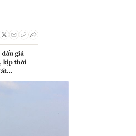
 đấu giá
 kịp thời
ất...