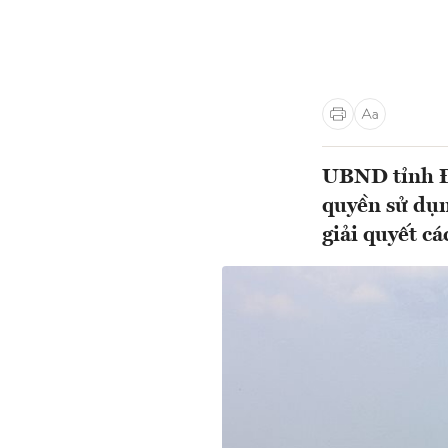
UBND tỉnh Đồ
quyền sử dụn
giải quyết cá