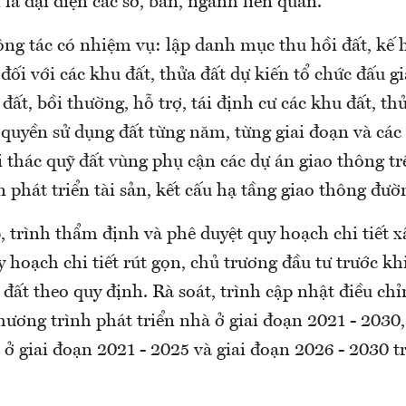
n là đại diện các sở, ban, ngành liên quan.
ông tác có nhiệm vụ: lập danh mục thu hồi đất, kế
ối với các khu đất, thửa đất dự kiến tổ chức đấu g
đất, bồi thường, hỗ trợ, tái định cư các khu đất, th
 quyền sử dụng đất từng năm, từng giai đoạn và các
 thác quỹ đất vùng phụ cận các dự án giao thông tr
n phát triển tài sản, kết cấu hạ tầng giao thông đườ
, trình thẩm định và phê duyệt quy hoạch chi tiết x
 hoạch chi tiết rút gọn, chủ trương đầu tư trước kh
đất theo quy định. Rà soát, trình cập nhật điều ch
ương trình phát triển nhà ở giai đoạn 2021 - 2030
 ở giai đoạn 2021 - 2025 và giai đoạn 2026 - 2030 t