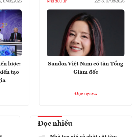
Nhà đầu tư
6, 07/08/2026
22:18, 07/08/2026
ến lược:
Sandoz Việt Nam có tân Tổng
kiến tạo
Giám đốc
gia
Đọc ngay
Đọc nhiều
Nhà trọ giá rẻ chật vật tìm