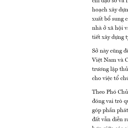
chỉ đạo sở và
hoạch xây dựng
xuất bổ sung 
nhà ở xã hội 
tiết xây dựng 
Sở này cũng đ
Việt Nam và 
trương lập thủ
cho việc tổ ch
Theo Phó Chủ 
đóng vai trò q
góp phần phát 
đất vẫn diễn r