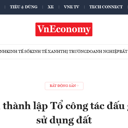
TIÊU & DÙNG
XE
VNE TV
TECH CONNECT
ÍNH
KINH TẾ SỐ
KINH TẾ XANH
THỊ TRƯỜNG
DOANH NGHIỆP
BẤT
BẤT ĐỘNG SẢN
thành lập Tổ công tác đấu
sử dụng đất