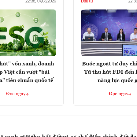
Đầu tư
22:38, 07/08/2026
22:3
hút" vốn xanh, doanh
Bước ngoặt tư duy chi
p Việt cần vượt "bài
Từ thu hút FDI đến 
a" tiêu chuẩn quốc tế
năng lực quốc 
Đọc ngay
Đọc ngay