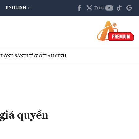
ENGLISH ++
 ĐỘNG SẢN
THẾ GIỚI
DÂN SINH
 giá quyền