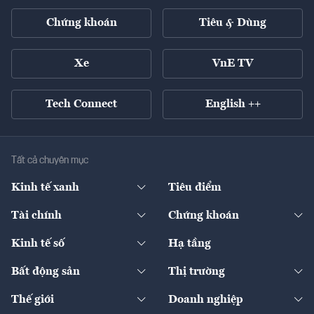
Chứng khoán
Tiêu & Dùng
Xe
VnE TV
Tech Connect
English ++
Tất cả chuyên mục
Kinh tế xanh
Tiêu điểm
Chuyển động xanh
Tài chính
Chứng khoán
Pháp lý
Ngân hàng
Doanh nghiệp niêm yết
Kinh tế số
Hạ tầng
Thương hiệu xanh
Thị trường vốn
Thị trường
Sản phẩm - Thị trường
Bất động sản
Thị trường
Diễn đàn
Thuế
Đầu tư
Tài sản số
Chính sách
Xuất nhập khẩu
Thế giới
Doanh nghiệp
Bảo hiểm
Quốc tế
Dịch vụ số