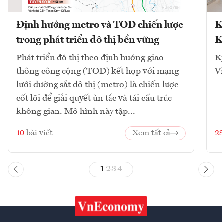
Định hướng metro và TOD chiến lược
K
trong phát triển đô thị bền vững
K
Phát triển đô thị theo định hướng giao
K
thông công cộng (TOD) kết hợp với mạng
V
lưới đường sắt đô thị (metro) là chiến lược
cốt lõi để giải quyết ùn tắc và tái cấu trúc
không gian. Mô hình này tập...
10
bài viết
Xem tất cả
2
1
2
3
4