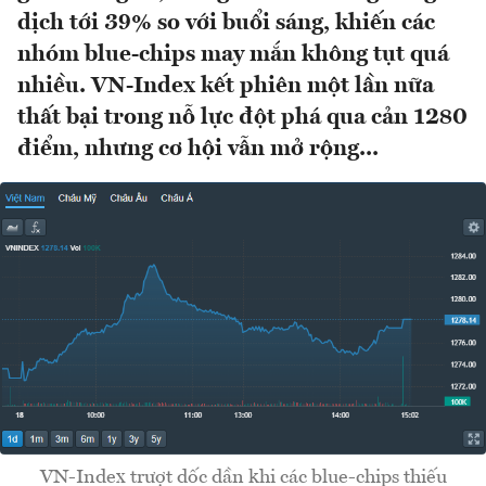
dịch tới 39% so với buổi sáng, khiến các
nhóm blue-chips may mắn không tụt quá
nhiều. VN-Index kết phiên một lần nữa
thất bại trong nỗ lực đột phá qua cản 1280
điểm, nhưng cơ hội vẫn mở rộng...
VN-Index trượt dốc dần khi các blue-chips thiếu