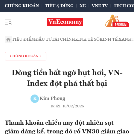
CHỨNG KHOÁN
TIÊU & DÙNG
XE
VNE TV
TECH CO
TIÊU ĐIỂM
ĐẦU TƯ
TÀI CHÍNH
KINH TẾ SỐ
KINH TẾ XANH
CHỨNG KHOÁN
Dòng tiền bất ngờ hụt hơi, VN-
Index đột phá thất bại
Kim Phong
K
15:42, 18/02/2025
Thanh khoản chiều nay đột nhiên sụt
giảm đáng kể, trong đó rổ VN30 giảm giao