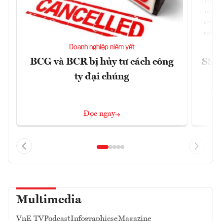
Doanh nghiệp niêm yết
BCG và BCR bị hủy tư cách công
SSI 
ty đại chúng
2/
Đọc ngay
Multimedia
VnE TV
Podcast
Infographics
eMagazine