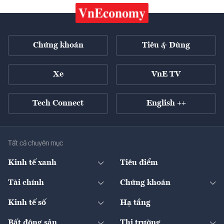
Chứng khoán
Tiêu & Dùng
Xe
VnE TV
Tech Connect
English ++
Tất cả chuyên mục
Kinh tế xanh
Tiêu điểm
Chuyển động xanh
Tài chính
Chứng khoán
Pháp lý
Ngân hàng
Doanh nghiệp niêm yết
Kinh tế số
Hạ tầng
Thương hiệu xanh
Thị trường vốn
Thị trường
Sản phẩm - Thị trường
Bất động sản
Thị trường