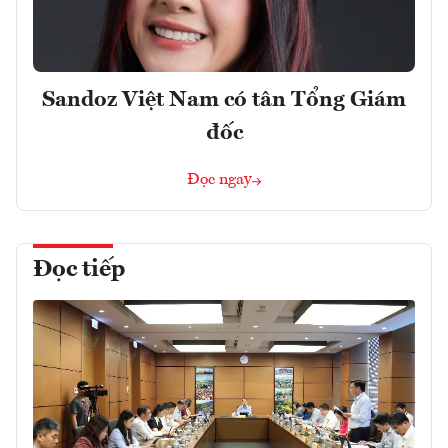
Sandoz Việt Nam có tân Tổng Giám
đốc
Đọc ngay
Đọc tiếp