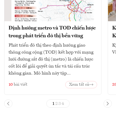
Định hướng metro và TOD chiến lược
K
trong phát triển đô thị bền vững
K
Phát triển đô thị theo định hướng giao
K
thông công cộng (TOD) kết hợp với mạng
V
lưới đường sắt đô thị (metro) là chiến lược
cốt lõi để giải quyết ùn tắc và tái cấu trúc
không gian. Mô hình này tập...
10
bài viết
Xem tất cả
2
1
2
3
4