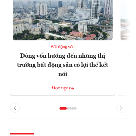
Bất động sản
Dòng vốn hướng đến những thị
Tậ
trường bất động sản có lợi thế kết
t
nối
Đọc ngay