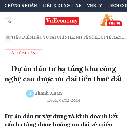
CHỨNG KHOÁN
TIÊU & DÙNG
XE
VNE TV
TECH CO
TIÊU ĐIỂM
ĐẦU TƯ
TÀI CHÍNH
KINH TẾ SỐ
KINH TẾ XANH
BẤT ĐỘNG SẢN
Dự án đầu tư hạ tầng khu công
nghệ cao được ưu đãi tiền thuê đất
Thanh Xuân
T
13:42, 05/02/2024
Dự án đầu tư xây dựng và kinh doanh kết
cấu hạ tầng được hưởng ưu đãi về miễn