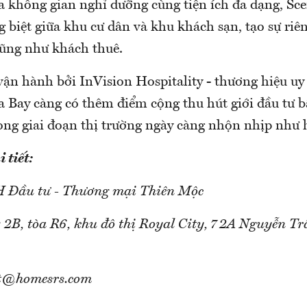
đa không gian nghỉ dưỡng cùng tiện ích đa dạng, Sc
 biệt giữa khu cư dân và khu khách sạn, tạo sự riê
ũng như khách thuê.
vận hành bởi InVision Hospitality - thương hiệu uy
ia Bay càng có thêm điểm cộng thu hút giới đầu tư 
ong giai đoạn thị trường ngày càng nhộn nhịp như 
 tiết:
 Đầu tư - Thương mại Thiên Mộc
g 2B, tòa R6, khu đô thị Royal City, 72A Nguyễn Tr
ct@homesrs.com