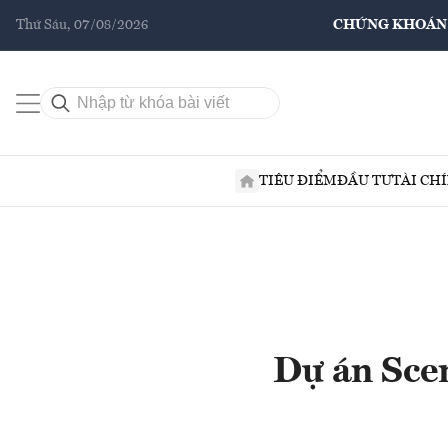
Thứ Sáu, 07/08/2026
CHỨNG KHOÁN
TIÊU ĐIỂM
ĐẦU TƯ
TÀI CH
Dự án Scen