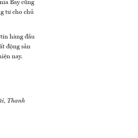
enia Bay cũng
ng tư cho chủ
 tín hàng đầu
bất động sản
hiện nay.
ãi, Thanh