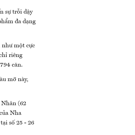
n sự trỗi dậy
 phẩm đa dạng
 như một cực
chỉ riêng
.794 căn.
màu mỡ này,
h Nhân (62
 của Nha
ại số 25 - 26