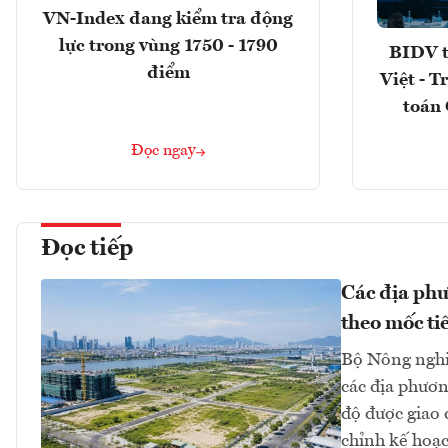
VN-Index đang kiểm tra động
lực trong vùng 1750 - 1790
BIDV t
điểm
Việt - T
toán 
Đọc ngay
Đọc tiếp
Các địa phư
theo mốc ti
Bộ Nông nghi
các địa phươn
độ được giao
chỉnh kế hoạc