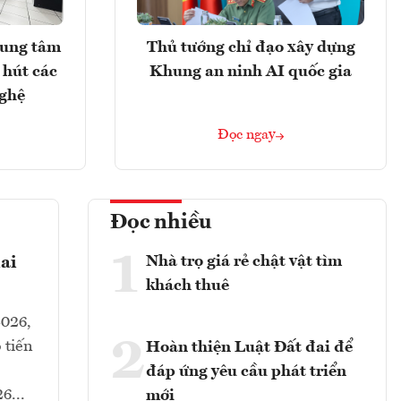
rung tâm
Thủ tướng chỉ đạo xây dựng
 hút các
Khung an ninh AI quốc gia
nghệ
Đọc ngay
Đọc nhiều
1
Nhà trọ giá rẻ chật vật tìm
ai
khách thuê
2026,
2
 tiến
Hoàn thiện Luật Đất đai để
đáp ứng yêu cầu phát triển
6...
mới