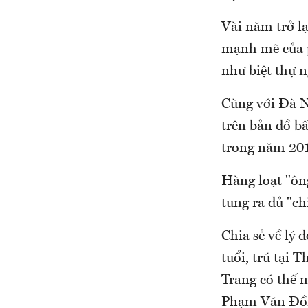
Vài năm trở lạ
mạnh mẽ của p
như biệt thự 
Cùng với Đà 
trên bản đồ bấ
trong năm 201
Hàng loạt "ôn
tung ra đủ "c
Chia sẻ về lý
tuổi, trú tại 
Trang có thế m
Phạm Văn Đồng