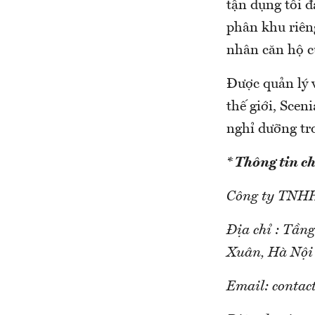
tận dụng tối 
phân khu riêng
nhân căn hộ c
Được quản lý 
thế giới, Scen
nghỉ dưỡng tr
* Thông tin chi
Công ty TNHH
Địa chỉ : Tần
Xuân, Hà Nội
Email: conta