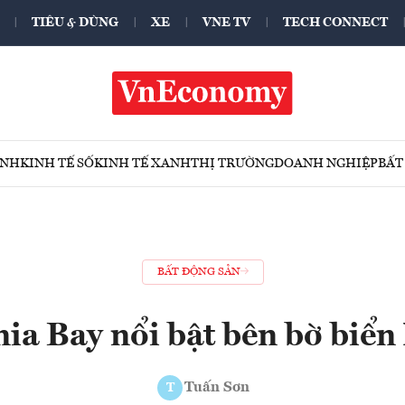
TIÊU & DÙNG
XE
VNE TV
TECH CONNECT
ÍNH
KINH TẾ SỐ
KINH TẾ XANH
THỊ TRƯỜNG
DOANH NGHIỆP
BẤT
BẤT ĐỘNG SẢN
ia Bay nổi bật bên bờ biể
Tuấn Sơn
T