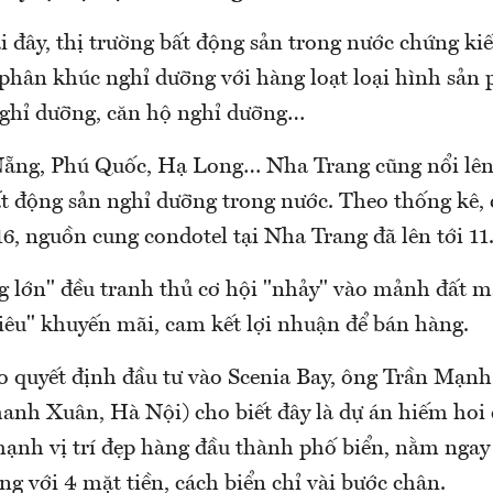
i đây, thị trường bất động sản trong nước chứng kiế
hân khúc nghỉ dưỡng với hàng loạt loại hình sản
nghỉ dưỡng, căn hộ nghỉ dưỡng…
Nẵng, Phú Quốc, Hạ Long… Nha Trang cũng nổi lên
t động sản nghỉ dưỡng trong nước. Theo thống kê, 
6, nguồn cung condotel tại Nha Trang đã lên tới 11
g lớn" đều tranh thủ cơ hội "nhảy" vào mảnh đất 
hiêu" khuyến mãi, cam kết lợi nhuận để bán hàng.
 do quyết định đầu tư vào Scenia Bay, ông Trần Mạn
Thanh Xuân, Hà Nội) cho biết đây là dự án hiếm hoi
ạnh vị trí đẹp hàng đầu thành phố biển, nằm ngay t
 với 4 mặt tiền, cách biển chỉ vài bước chân.