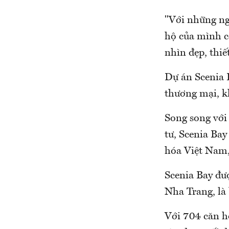
"Với những ng
hộ của mình c
nhìn đẹp, thiế
Dự án Scenia 
thương mại, kh
Song song với
tư, Scenia Bay
hóa Việt Nam,
Scenia Bay đư
Nha Trang, là 
Với 704 căn h