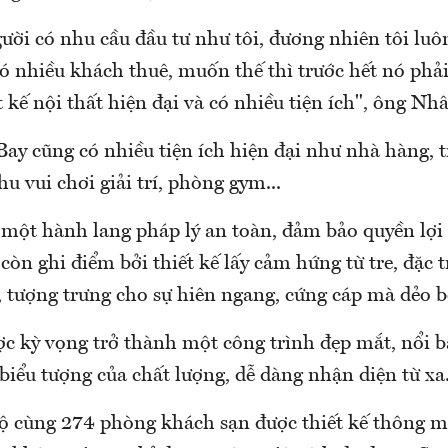
ười có nhu cầu đầu tư như tôi, đương nhiên tôi lu
ó nhiều khách thuê, muốn thế thì trước hết nó phả
t kế nội thất hiện đại và có nhiều tiện ích", ông Nh
Bay cũng có nhiều tiện ích hiện đại như nhà hàng, 
u vui chơi giải trí, phòng gym...
 một hành lang pháp lý an toàn, đảm bảo quyền lợi
 còn ghi điểm bởi thiết kế lấy cảm hứng từ tre, đặc 
 tượng trưng cho sự hiên ngang, cứng cáp mà dẻo b
ợc kỳ vọng trở thành một công trình đẹp mắt, nổi b
biểu tượng của chất lượng, dễ dàng nhận diện từ xa
ộ cùng 274 phòng khách sạn được thiết kế thông m