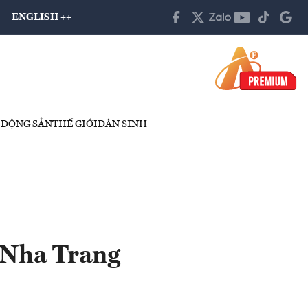
ENGLISH ++
 ĐỘNG SẢN
THẾ GIỚI
DÂN SINH
n Nha Trang