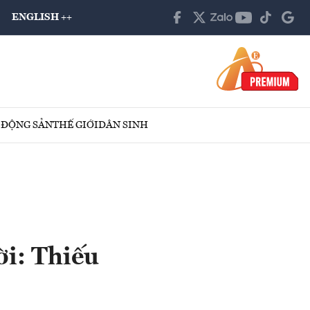
ENGLISH ++
 ĐỘNG SẢN
THẾ GIỚI
DÂN SINH
i: Thiếu