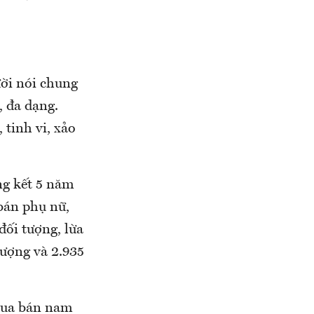
ời nói chung
, đa dạng.
 tinh vi, xảo
ng kết 5 năm
bán phụ nữ,
đối tượng, lừa
tượng và 2.935
 mua bán nam