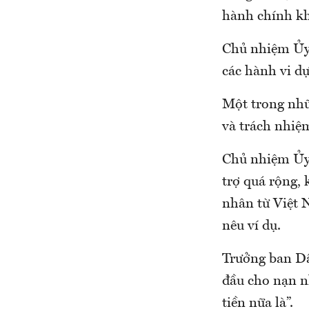
hành chính kh
Chủ nhiệm Ủy 
các hành vi dự
Một trong nhữn
và trách nhiệ
Chủ nhiệm Ủy 
trợ quá rộng,
nhân từ Việt 
nêu ví dụ.
Trưởng ban Dâ
đầu cho nạn nh
tiền nữa là”.