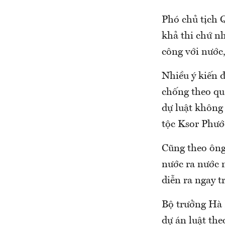
Phó chủ tịch 
khả thi chứ n
công với nước,
Nhiều ý kiến đ
chống theo qu
dự luật không
tộc Ksor Phướ
Cũng theo ông
nước ra nước 
diễn ra ngay t
Bộ trưởng Hà 
dự án luật th