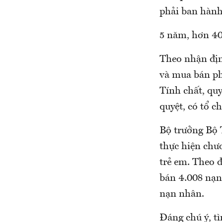
phải ban hành 
5 năm, hơn 40
Theo nhận địn
và mua bán phụ
Tính chất, quy
quyệt, có tổ c
Bộ trưởng Bộ 
thực hiện chư
trẻ em. Theo đ
bán 4.008 nạn 
nạn nhân.
Đáng chú ý, tì