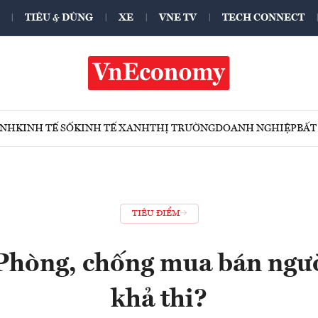
TIÊU & DÙNG
XE
VNE TV
TECH CONNECT
ÍNH
KINH TẾ SỐ
KINH TẾ XANH
THỊ TRƯỜNG
DOANH NGHIỆP
BẤT
TIÊU ĐIỂM
 Phòng, chống mua bán ngườ
khả thi?