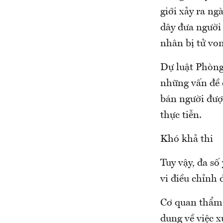
giới xảy ra ng
dây đưa người
nhân bị tử vo
Dự luật Phòng
những vấn đề 
bán người đượ
thực tiễn.
Khó khả thi
Tuy vậy, đa s
vi điều chỉnh 
Cơ quan thẩm 
dung về việc x