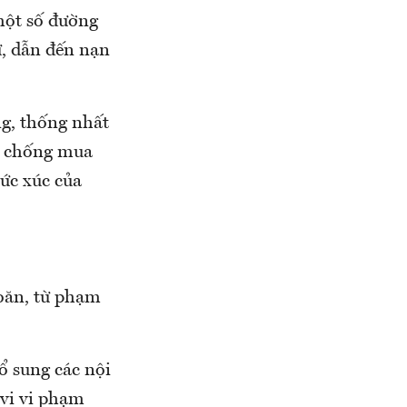
 một số đường
ư, dẫn đến nạn
g, thống nhất
g chống mua
ức xúc của
oăn, từ phạm
ổ sung các nội
 vi vi phạm