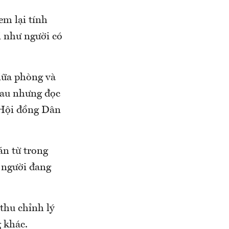
em lại tính
i như người có
giữa phòng và
hau nhưng đọc
h Hội đồng Dân
án từ trong
 người đang
thu chỉnh lý
 khác.