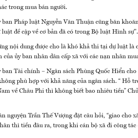
ác trong mua bán người.
ban Pháp luật Nguyễn Văn Thuận cũng băn khoăn 
 luật đề cập về cơ bản đã có trong Bộ luật Hình sự".
g nội dung được cho là khó khả thi tại dự luật là 
m của ủy ban nhân dân cấp xã với các nạn nhân mu
ban Tài chính – Ngân sách Phùng Quốc Hiển cho 
 không phù hợp với khả năng của ngân sách. “ Hỗ t
Nam về Châu Phi thì không biết bao nhiêu tiền” C
n nguyện Trần Thế Vượng đặt câu hỏi, “giao cho x
ân thì tiền đâu ra, trong khi cán bộ xã đi công tác