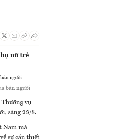
hụ nữ trẻ
ua bán người
an Thường vụ
i, sáng 23/8.
iệt Nam mà
về sự cần thiết