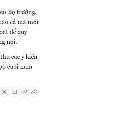
heo Bộ trưởng,
 nào cả mà mới
oát để quy
ng nói.
thu các ý kiến
họp cuối năm