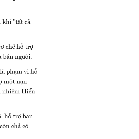
khi "tất cả
cơ chế hỗ trợ
a bán người.
là phạm vi hỗ
rợ một nạn
hủ nhiệm Hiển
ã hỗ trợ ban
 còn chả có