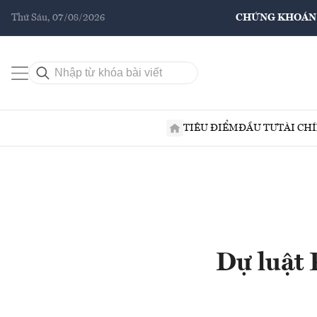
Thứ Sáu, 07/08/2026
CHỨNG KHOÁN
TIÊU ĐIỂM
ĐẦU TƯ
TÀI CH
Dự luật