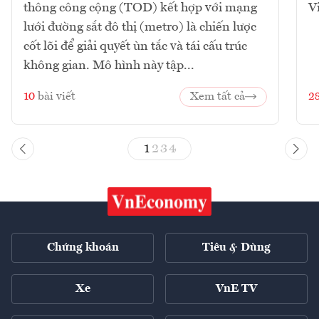
thông công cộng (TOD) kết hợp với mạng
V
lưới đường sắt đô thị (metro) là chiến lược
cốt lõi để giải quyết ùn tắc và tái cấu trúc
không gian. Mô hình này tập...
10
bài viết
Xem tất cả
2
1
2
3
4
Chứng khoán
Tiêu & Dùng
Xe
VnE TV