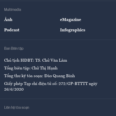
Doanh nghiệp
Địa phương
Thị trường
Bảo hiểm
Multimedia
Sự kiện
Nhân lực
Ảnh
eMagazine
Đẹp +
An sinh
Podcast
Infographics
Giải trí
Y tế
Nhà
Ban Biên tập
Ẩm thực
Chủ tịch HĐBT: TS. Chử Văn Lâm
Tổng biên tập: Chử Thị Hạnh
Tổng thư ký tòa soạn: Đào Quang Bính
Giấy phép Tạp chí điện tử số: 272/GP-BTTTT ngày
26/6/2020
Liên hệ tòa soạn