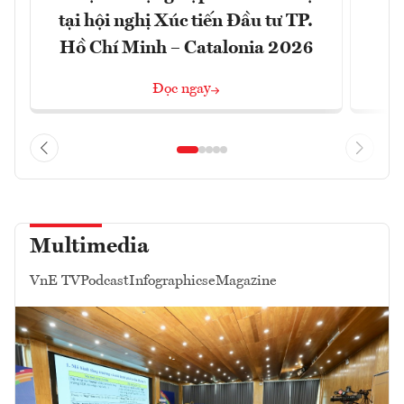
tại hội nghị Xúc tiến Đầu tư TP.
đó
Hồ Chí Minh – Catalonia 2026
Đọc ngay
Multimedia
VnE TV
Podcast
Infographics
eMagazine