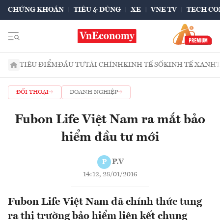
CHỨNG KHOÁN
TIÊU & DÙNG
XE
VNE TV
TECH CO
TIÊU ĐIỂM
ĐẦU TƯ
TÀI CHÍNH
KINH TẾ SỐ
KINH TẾ XANH
ĐỐI THOẠI
DOANH NGHIỆP
Fubon Life Việt Nam ra mắt bảo
hiểm đầu tư mới
P.V
P
14:12, 28/01/2016
Fubon Life Việt Nam đã chính thức tung
ra thị trường bảo hiểm liên kết chung