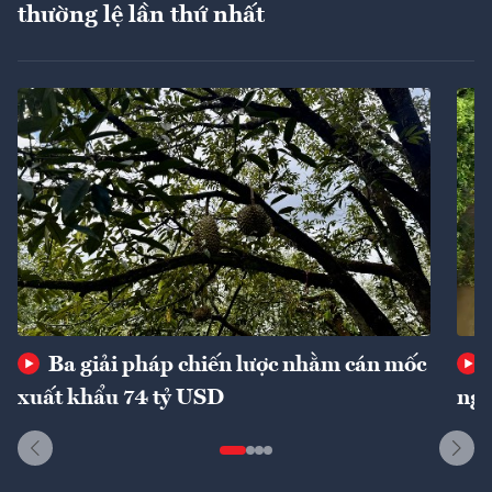
thường lệ lần thứ nhất
Ba giải pháp chiến lược nhằm cán mốc
xuất khẩu 74 tỷ USD
ngu