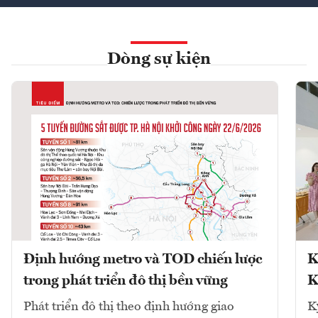
Dòng sự kiện
Định hướng metro và TOD chiến lược
K
trong phát triển đô thị bền vững
K
Phát triển đô thị theo định hướng giao
K