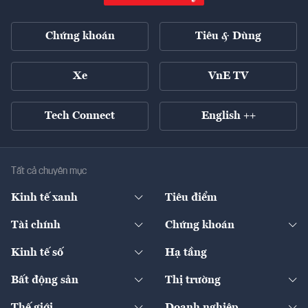
Chứng khoán
Tiêu & Dùng
Xe
VnE TV
Tech Connect
English ++
Tất cả chuyên mục
Kinh tế xanh
Tiêu điểm
Chuyển động xanh
Tài chính
Chứng khoán
Pháp lý
Ngân hàng
Doanh nghiệp niêm yết
Kinh tế số
Hạ tầng
Thương hiệu xanh
Thị trường vốn
Thị trường
Sản phẩm - Thị trường
Bất động sản
Thị trường
Diễn đàn
Thuế
Đầu tư
Tài sản số
Chính sách
Xuất nhập khẩu
Thế giới
Doanh nghiệp