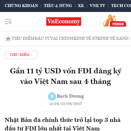
CHỨNG KHOÁN
TIÊU & DÙNG
XE
VNE TV
TECH CO
TIÊU ĐIỂM
ĐẦU TƯ
TÀI CHÍNH
KINH TẾ SỐ
KINH TẾ XANH
TIÊU ĐIỂM
Gần 11 tỷ USD vốn FDI đăng ký
vào Việt Nam sau 4 tháng
Bạch Dương
B
11:34, 28/04/2017
Nhật Bản đã chính thức trở lại top 3 nhà
đầu tư FDI lớn nhất tại Việt Nam