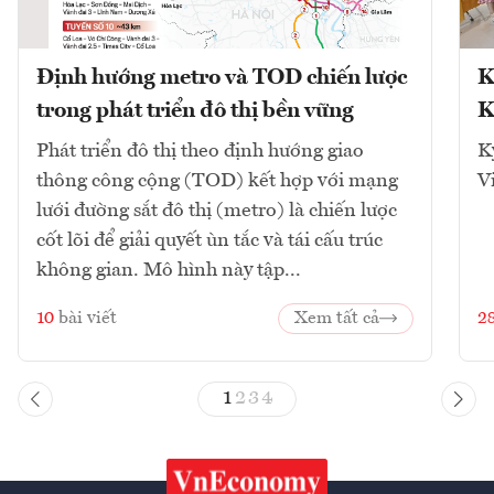
Định hướng metro và TOD chiến lược
K
trong phát triển đô thị bền vững
K
Phát triển đô thị theo định hướng giao
K
thông công cộng (TOD) kết hợp với mạng
V
lưới đường sắt đô thị (metro) là chiến lược
cốt lõi để giải quyết ùn tắc và tái cấu trúc
không gian. Mô hình này tập...
10
bài viết
Xem tất cả
2
1
2
3
4