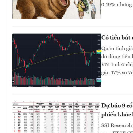
0,19% nhưng 
Có tiền bắt
Quán tính gi
đó dòng tiền 
VN-Index chị
gần 17% so v
Dự báo 9 cổ
phiếu khác b
SSI Research 