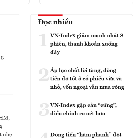
Đọc nhiều
1
VN-Index giảm mạnh nhất 8
phiên, thanh khoản xuống
đáy
ng
2
Áp lực chốt lời tăng, dòng
tiền đỡ tốt ở cổ phiếu vừa và
nhỏ, vốn ngoại vẫn mua ròng
3
VN-Index gặp cản “cứng”,
điều chỉnh rõ nét hơn
VHM,
g
t nhẹ
Dòng tiền “hãm phanh” đột