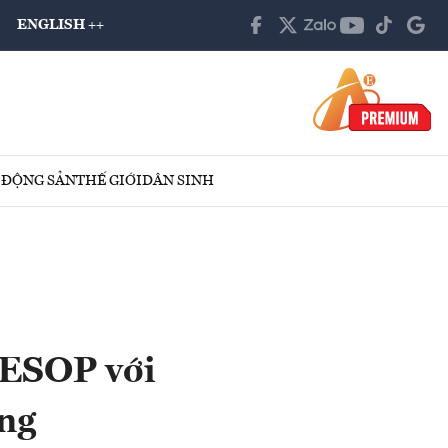
ENGLISH ++
 ĐỘNG SẢN
THẾ GIỚI
DÂN SINH
 ESOP với
ờng