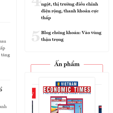
4
ngột, thị trường điều chỉnh
diện rộng, thanh khoản cực
thấp
5
Blog chứng khoán: Vào vùng
thận trọng
sau
hấp
 tăng
Ấn phẩm
ổ
danh