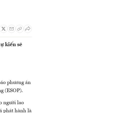
ự kiến sẽ
báo phương án
ng (ESOP).
o người lao
iá phát hành là