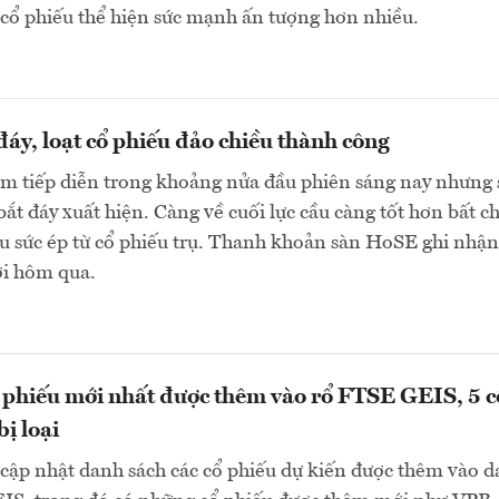
cổ phiếu thể hiện sức mạnh ấn tượng hơn nhiều.
 đáy, loạt cổ phiếu đảo chiều thành công
ảm tiếp diễn trong khoảng nửa đầu phiên sáng nay nhưng 
bắt đáy xuất hiện. Càng về cuối lực cầu càng tốt hơn bất c
u sức ép từ cổ phiếu trụ. Thanh khoản sàn HoSE ghi nhận
ới hôm qua.
 phiếu mới nhất được thêm vào rổ FTSE GEIS, 5 c
ị loại
cập nhật danh sách các cổ phiếu dự kiến được thêm vào 