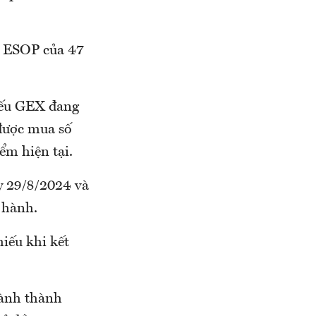
u ESOP của 47
hiếu GEX đang
 được mua số
ểm hiện tại.
y 29/8/2024 và
 hành.
hiếu khi kết
hành thành