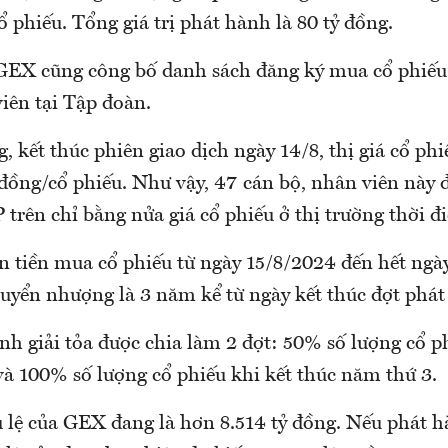
 phiếu. Tổng giá trị phát hành là 80 tỷ đồng.
GEX cũng công bố danh sách đăng ký mua cổ phiế
iên tại Tập đoàn.
g, kết thúc phiên giao dịch ngày 14/8, thị giá cổ p
đồng/cổ phiếu. Như vậy, 47 cán bộ, nhân viên này
trên chỉ bằng nửa giá cổ phiếu ở thị trường thời đi
n tiền mua cổ phiếu từ ngày 15/8/2024 đến hết ngà
huyển nhượng là 3 năm kể từ ngày kết thúc đợt phát
ình giải tỏa được chia làm 2 đợt: 50% số lượng cổ p
và 100% số lượng cổ phiếu khi kết thúc năm thứ 3.
u lệ của GEX đang là hơn 8.514 tỷ đồng. Nếu phát 