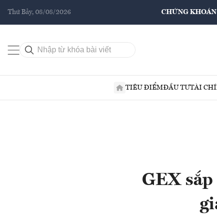
Thứ Bảy, 08/08/2026
CHỨNG KHOÁN
TIÊU ĐIỂM
ĐẦU TƯ
TÀI CH
GEX sắp 
gi