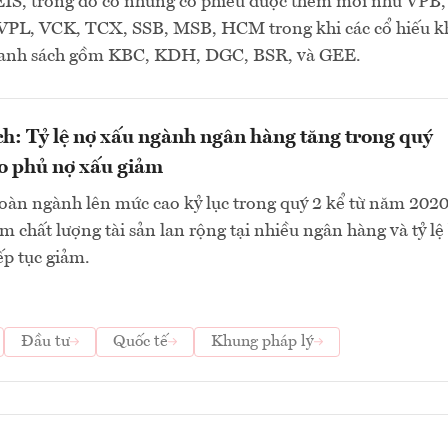
S, trong đó có những cổ phiếu được thêm mới như VPB,
PL, VCK, TCX, SSB, MSB, HCM trong khi các cổ hiếu 
danh sách gồm KBC, KDH, DGC, BSR, và GEE.
h: Tỷ lệ nợ xấu ngành ngân hàng tăng trong quý
o phủ nợ xấu giảm
toàn ngành lên mức cao kỷ lục trong quý 2 kể từ năm 2020
m chất lượng tài sản lan rộng tại nhiều ngân hàng và tỷ lệ
ếp tục giảm.
Đầu tư
Quốc tế
Khung pháp lý