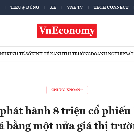
TIÊU & DÙNG
XE
VNE TV
TECH CONNECT
ÍNH
KINH TẾ SỐ
KINH TẾ XANH
THỊ TRƯỜNG
DOANH NGHIỆP
BẤT
CHỨNG KHOÁN
phát hành 8 triệu cổ phiếu
á bằng một nửa giá thị trư