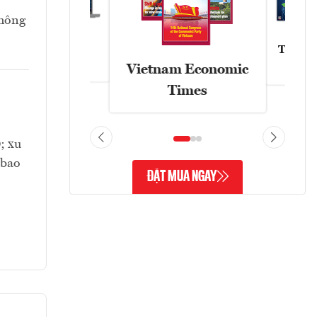
không
Tạp chí
Askonomy
Vietnam Economic
Times
; xu
 bao
ĐẶT MUA NGAY