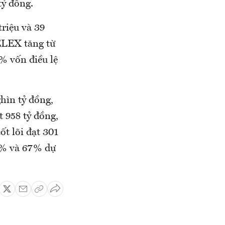
tỷ đồng.
riệu và 39
GELEX tăng từ
0% vốn điều lệ
hìn tỷ đồng,
t 958 tỷ đồng,
ốt lõi đạt 301
2% và 67% dự