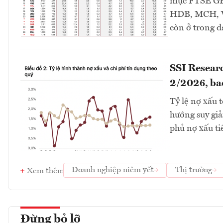
mục FTSE GEI
HDB, MCH, V
còn ở trong 
SSI Researc
2/2026, ba
Tỷ lệ nợ xấu 
hướng suy giả
phủ nợ xấu ti
Doanh nghiệp niêm yết
Thị trường
Xem thêm
Đừng bỏ lỡ