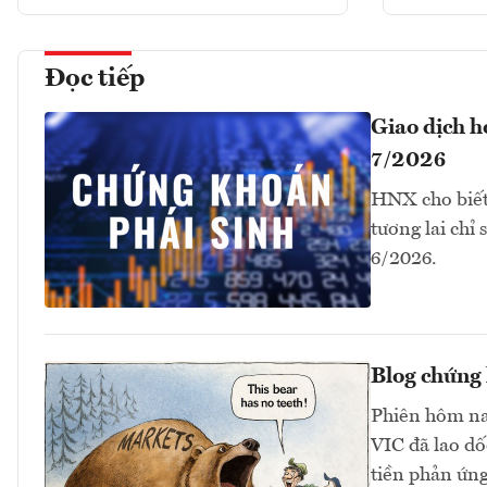
Đọc tiếp
Giao dịch 
7/2026
HNX cho biết
tương lai chỉ
6/2026.
Blog chứng 
Phiên hôm na
VIC đã lao dố
tiền phản ứng