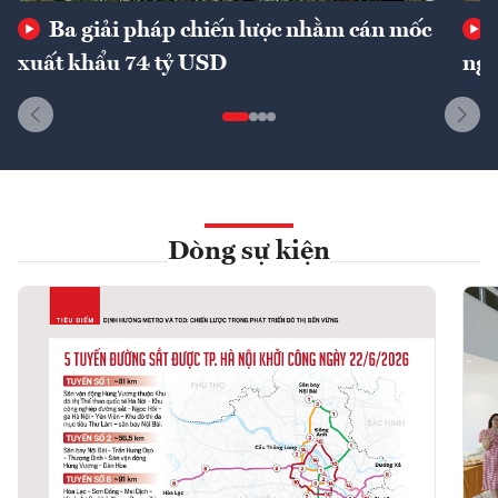
Ba giải pháp chiến lược nhằm cán mốc
xuất khẩu 74 tỷ USD
ngu
Dòng sự kiện