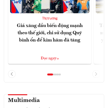
Thị trường
Giá xăng dầu biến động mạnh
Tăn
theo thế giới, chi sử dụng Quỹ
min
bình ổn để kìm hãm đà tăng
yêu
Đọc ngay
Multimedia