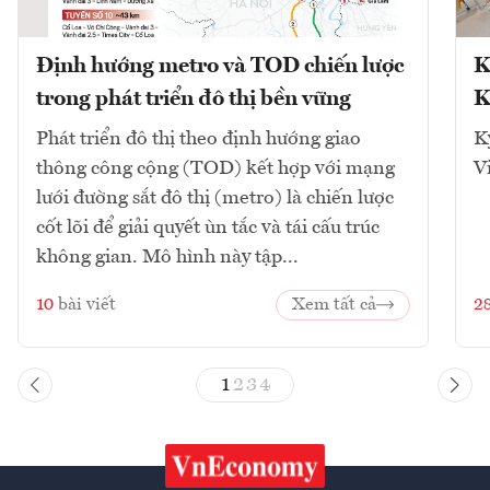
Định hướng metro và TOD chiến lược
K
trong phát triển đô thị bền vững
K
Phát triển đô thị theo định hướng giao
K
thông công cộng (TOD) kết hợp với mạng
V
lưới đường sắt đô thị (metro) là chiến lược
cốt lõi để giải quyết ùn tắc và tái cấu trúc
không gian. Mô hình này tập...
10
bài viết
Xem tất cả
2
1
2
3
4