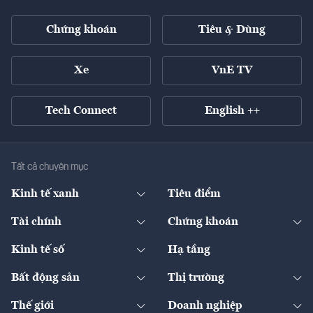
Chứng khoán
Tiêu & Dùng
Xe
VnE TV
Tech Connect
English ++
Tất cả chuyên mục
Kinh tế xanh
Tiêu điểm
Chuyển động xanh
Tài chính
Chứng khoán
Pháp lý
Ngân hàng
Doanh nghiệp niêm yết
Kinh tế số
Hạ tầng
Thương hiệu xanh
Thị trường vốn
Thị trường
Sản phẩm - Thị trường
Bất động sản
Thị trường
Diễn đàn
Thuế
Đầu tư
Tài sản số
Chính sách
Xuất nhập khẩu
Thế giới
Doanh nghiệp