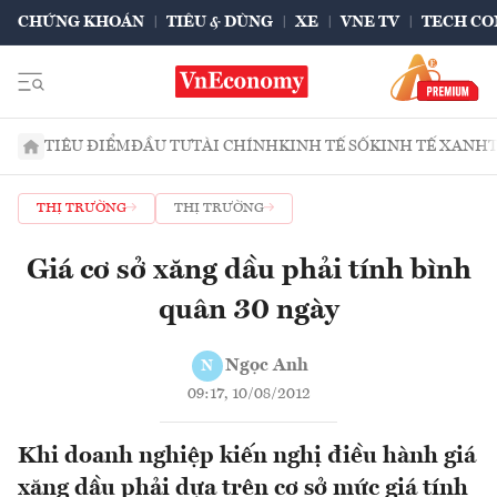
CHỨNG KHOÁN
TIÊU & DÙNG
XE
VNE TV
TECH CO
TIÊU ĐIỂM
ĐẦU TƯ
TÀI CHÍNH
KINH TẾ SỐ
KINH TẾ XANH
THỊ TRƯỜNG
THỊ TRƯỜNG
Giá cơ sở xăng dầu phải tính bình
quân 30 ngày
Ngọc Anh
N
09:17, 10/08/2012
Khi doanh nghiệp kiến nghị điều hành giá
xăng dầu phải dựa trên cơ sở mức giá tính