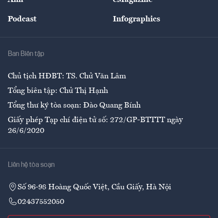
Ảnh
eMagazine
Đẹp +
An sinh
Podcast
Infographics
Giải trí
Y tế
Nhà
Ban Biên tập
Ẩm thực
Chủ tịch HĐBT: TS. Chử Văn Lâm
Tổng biên tập: Chử Thị Hạnh
Tổng thư ký tòa soạn: Đào Quang Bính
Giấy phép Tạp chí điện tử số: 272/GP-BTTTT ngày
26/6/2020
Liên hệ tòa soạn
Số 96-98 Hoàng Quốc Việt, Cầu Giấy, Hà Nội
02437552050