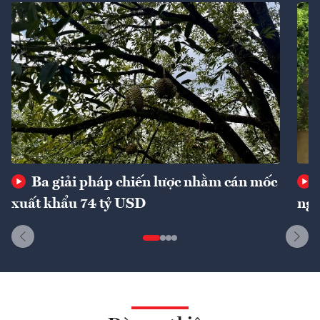
Ba giải pháp chiến lược nhằm cán mốc
xuất khẩu 74 tỷ USD
ngu