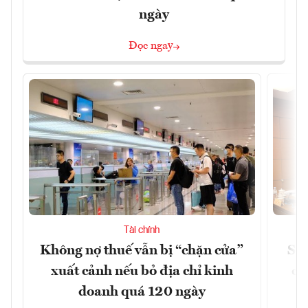
ngày
Đọc ngay
Tài chính
Không nợ thuế vẫn bị “chặn cửa”
Sửa
xuất cảnh nếu bỏ địa chỉ kinh
ca
doanh quá 120 ngày