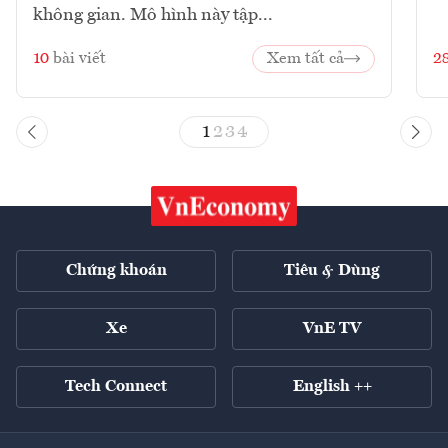
không gian. Mô hình này tập...
10
bài viết
Xem tất cả
2
1
2
3
4
Chứng khoán
Tiêu & Dùng
Xe
VnE TV
Tech Connect
English ++