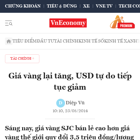
CHỨNG KHOÁN
TIÊU & DÙNG
XE
VNE TV
TECH CO
TIÊU ĐIỂM
ĐẦU TƯ
TÀI CHÍNH
KINH TẾ SỐ
KINH TẾ XANH
TÀI CHÍNH
Giá vàng lại tăng, USD tự do tiếp
tục giảm
Diệp Vũ
D
10:10, 23/05/2014
Sáng nay, giá vàng SJC bán lẻ cao hơn giá
vàng thế giới quy đổi 3,5 triệu đồng/lượng