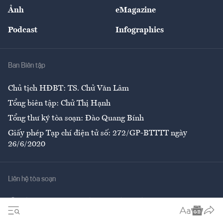
Sự kiện
Nhân lực
Ảnh
eMagazine
Đẹp +
An sinh
Podcast
Infographics
Giải trí
Y tế
Nhà
Ban Biên tập
Ẩm thực
Chủ tịch HĐBT: TS. Chử Văn Lâm
Tổng biên tập: Chử Thị Hạnh
Tổng thư ký tòa soạn: Đào Quang Bính
Giấy phép Tạp chí điện tử số: 272/GP-BTTTT ngày
26/6/2020
Liên hệ tòa soạn
Số 96-98 Hoàng Quốc Việt, Cầu Giấy, Hà Nội
02437552050