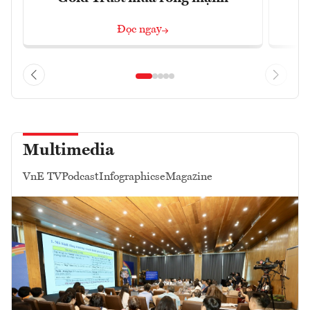
Đọc ngay
Multimedia
VnE TV
Podcast
Infographics
eMagazine