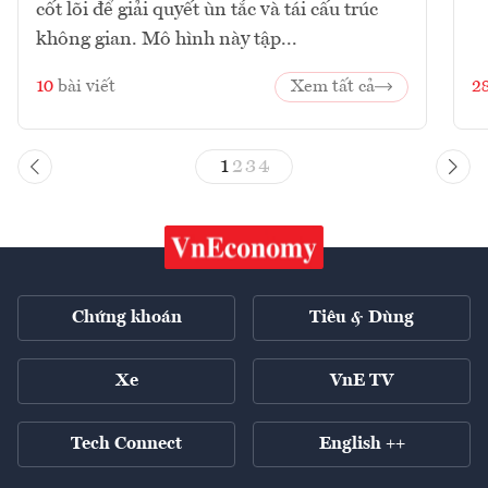
cốt lõi để giải quyết ùn tắc và tái cấu trúc
không gian. Mô hình này tập...
10
bài viết
Xem tất cả
2
1
2
3
4
Chứng khoán
Tiêu & Dùng
Xe
VnE TV
Tech Connect
English ++