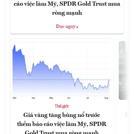
cáo việc làm Mỹ, SPDR Gold Trust mua
ròng mạnh
Đọc ngay
Thế giới
Giá vàng tăng bùng nổ trước
Mỹ 
thềm báo cáo việc làm Mỹ, SPDR
Gold Trust mua ròng mạnh