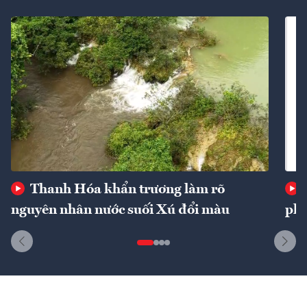
Thanh Hóa khẩn trương làm rõ
nguyên nhân nước suối Xú đổi màu
phí