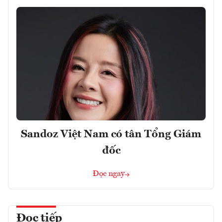
Sandoz Việt Nam có tân Tổng Giám
đốc
Đọc ngay
Đọc tiếp