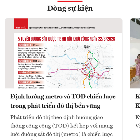
Dòng sự kiện
Định hướng metro và TOD chiến lược
K
trong phát triển đô thị bền vững
K
Phát triển đô thị theo định hướng giao
K
thông công cộng (TOD) kết hợp với mạng
V
lưới đường sắt đô thị (metro) là chiến lược