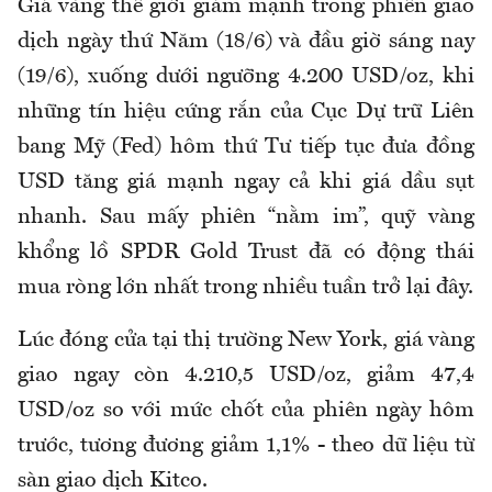
Giá vàng thế giới giảm mạnh trong phiên giao
dịch ngày thứ Năm (18/6) và đầu giờ sáng nay
(19/6), xuống dưới ngưỡng 4.200 USD/oz, khi
những tín hiệu cứng rắn của Cục Dự trữ Liên
bang Mỹ (Fed) hôm thứ Tư tiếp tục đưa đồng
USD tăng giá mạnh ngay cả khi giá dầu sụt
nhanh. Sau mấy phiên “nằm im”, quỹ vàng
khổng lồ SPDR Gold Trust đã có động thái
mua ròng lớn nhất trong nhiều tuần trở lại đây.
Lúc đóng cửa tại thị trường New York, giá vàng
giao ngay còn 4.210,5 USD/oz, giảm 47,4
USD/oz so với mức chốt của phiên ngày hôm
trước, tương đương giảm 1,1% - theo dữ liệu từ
sàn giao dịch Kitco.