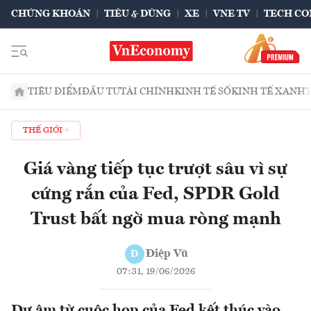
CHỨNG KHOÁN
TIÊU & DÙNG
XE
VNE TV
TECH CO
TIÊU ĐIỂM
ĐẦU TƯ
TÀI CHÍNH
KINH TẾ SỐ
KINH TẾ XANH
THẾ GIỚI
Giá vàng tiếp tục trượt sâu vì sự
cứng rắn của Fed, SPDR Gold
Trust bất ngờ mua ròng mạnh
Điệp Vũ
Đ
07:31, 19/06/2026
Dư âm từ cuộc họp của Fed kết thúc vào