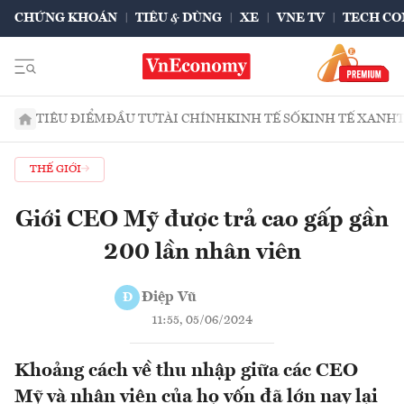
CHỨNG KHOÁN
TIÊU & DÙNG
XE
VNE TV
TECH CO
TIÊU ĐIỂM
ĐẦU TƯ
TÀI CHÍNH
KINH TẾ SỐ
KINH TẾ XANH
THẾ GIỚI
Giới CEO Mỹ được trả cao gấp gần
200 lần nhân viên
Điệp Vũ
Đ
11:55, 05/06/2024
Khoảng cách về thu nhập giữa các CEO
Mỹ và nhân viên của họ vốn đã lớn nay lại