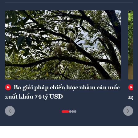
Ba giải pháp chiến lược nhằm cán mốc
xuất khẩu 74 tỷ USD
ngu