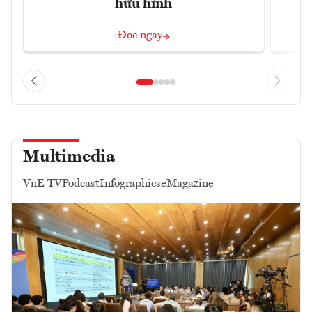
hữu hình
Đọc ngay
Multimedia
VnE TV
Podcast
Infographics
eMagazine