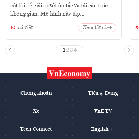
cốt lõi để giải quyết ùn tắc và tái cấu trúc
không gian. Mô hình này tập...
10
bài viết
Xem tất cả
2
1
2
3
4
Chứng khoán
Tiêu & Dùng
Xe
VnE TV
Tech Connect
English ++