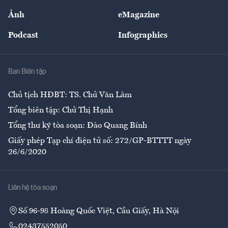
Sự kiện
Nhân lực
Ảnh
eMagazine
Đẹp +
An sinh
Podcast
Infographics
Giải trí
Y tế
Nhà
Ban Biên tập
Ẩm thực
Chủ tịch HĐBT: TS. Chử Văn Lâm
Tổng biên tập: Chử Thị Hạnh
Tổng thư ký tòa soạn: Đào Quang Bính
Giấy phép Tạp chí điện tử số: 272/GP-BTTTT ngày
26/6/2020
Liên hệ tòa soạn
Số 96-98 Hoàng Quốc Việt, Cầu Giấy, Hà Nội
02437552050