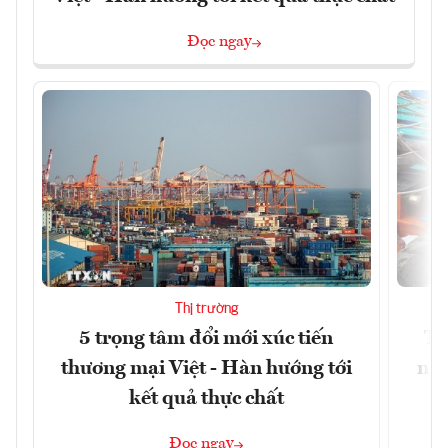
Đọc ngay
Thị trường
5 trọng tâm đổi mới xúc tiến
Th
thương mại Việt - Hàn hướng tới
ngh
kết quả thực chất
Đọc ngay