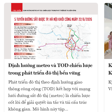
Định hướng metro và TOD chiến lược
K
trong phát triển đô thị bền vững
K
Phát triển đô thị theo định hướng giao
K
thông công cộng (TOD) kết hợp với mạng
V
lưới đường sắt đô thị (metro) là chiến lược
cốt lõi để giải quyết ùn tắc và tái cấu trúc
không gian. Mô hình này tập...