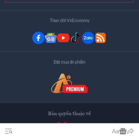
Theo dõi VnEconomy
Đặt mua ấn phẩm
Bản quyền thuộc về
VnEconomy
Tạp chí điện tử của Hội Khoa học Kinh tế Việt Nam