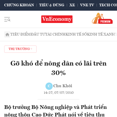
CHỨNG KHOÁN
TIÊU & DÙNG
XE
VNE TV
TECH CO
TIÊU ĐIỂM
ĐẦU TƯ
TÀI CHÍNH
KINH TẾ SỐ
KINH TẾ XANH
THỊ TRƯỜNG
Gỡ khó để nông dân có lãi trên
30%
Chu Khôi
C
14:27, 07/07/2010
Bộ trưởng Bộ Nông nghiệp và Phát triển
nông thôn Cao Đức Phát nói về tiêu thụ