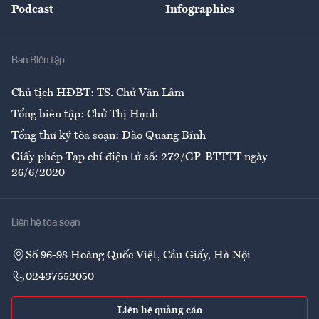
Podcast
Infographics
Giải trí
Y tế
Nhà
Ban Biên tập
Ẩm thực
Chủ tịch HĐBT: TS. Chử Văn Lâm
Tổng biên tập: Chử Thị Hạnh
Tổng thư ký tòa soạn: Đào Quang Bính
Giấy phép Tạp chí điện tử số: 272/GP-BTTTT ngày
26/6/2020
Liên hệ tòa soạn
Số 96-98 Hoàng Quốc Việt, Cầu Giấy, Hà Nội
02437552050
Liên hệ quảng cáo