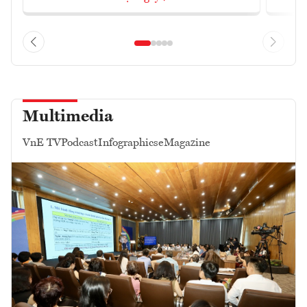
Multimedia
VnE TV
Podcast
Infographics
eMagazine