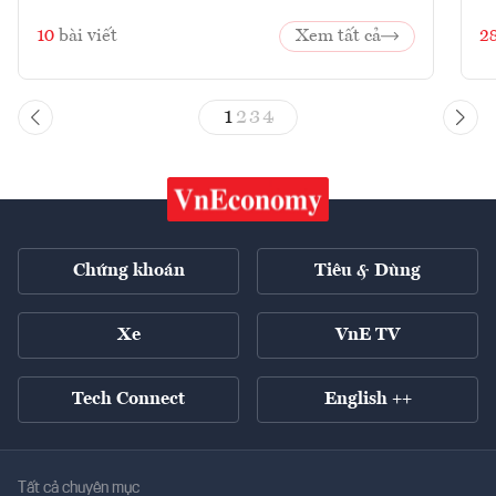
10
bài viết
Xem tất cả
2
1
2
3
4
Chứng khoán
Tiêu & Dùng
Xe
VnE TV
Tech Connect
English ++
Tất cả chuyên mục