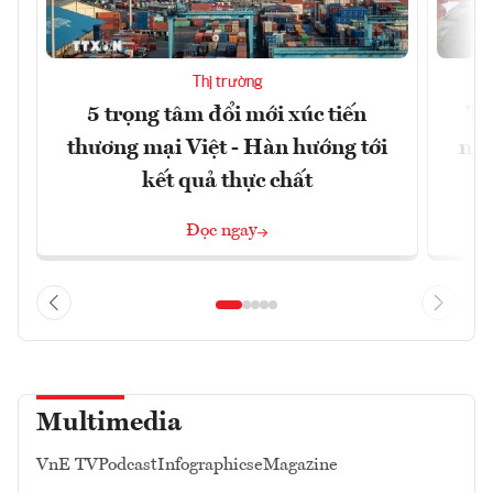
Thị trường
5 trọng tâm đổi mới xúc tiến
Th
thương mại Việt - Hàn hướng tới
ngh
kết quả thực chất
Đọc ngay
Multimedia
VnE TV
Podcast
Infographics
eMagazine