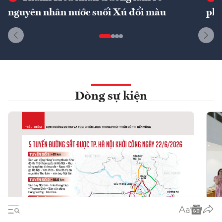
nguyên nhân nước suối Xú đổi màu
phí
Dòng sự kiện