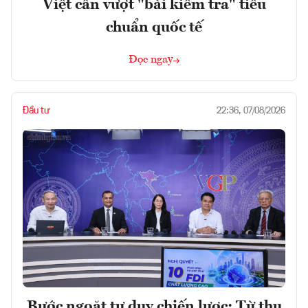
Việt cần vượt "bài kiểm tra" tiêu
chuẩn quốc tế
Đọc ngay
Đầu tư
22:36, 07/08/2026
Bước ngoặt tư duy chiến lược: Từ thu