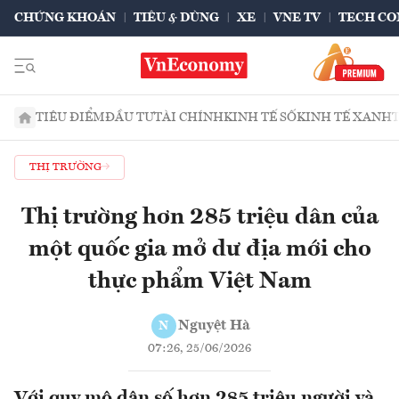
CHỨNG KHOÁN
TIÊU & DÙNG
XE
VNE TV
TECH CO
TIÊU ĐIỂM
ĐẦU TƯ
TÀI CHÍNH
KINH TẾ SỐ
KINH TẾ XANH
THỊ TRƯỜNG
Thị trường hơn 285 triệu dân của
một quốc gia mở dư địa mới cho
thực phẩm Việt Nam
Nguyệt Hà
N
07:26, 25/06/2026
Với quy mô dân số hơn 285 triệu người và