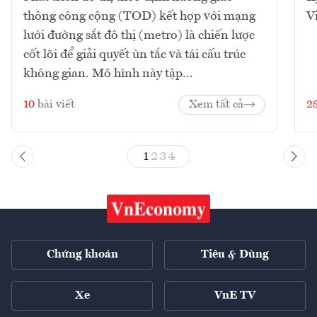
thông công cộng (TOD) kết hợp với mạng
V
lưới đường sắt đô thị (metro) là chiến lược
cốt lõi để giải quyết ùn tắc và tái cấu trúc
không gian. Mô hình này tập...
10
bài viết
Xem tất cả
2
1
2
3
4
Chứng khoán
Tiêu & Dùng
Xe
VnE TV