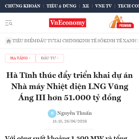
CHỨNG KHOÁN
TIÊU & DÙNG
XE
VNE TV
TECH CO
TIÊU ĐIỂM
ĐẦU TƯ
TÀI CHÍNH
KINH TẾ SỐ
KINH TẾ XANH
HẠ TẦNG
ĐẦU TƯ
Hà Tĩnh thúc đẩy triển khai dự án
Nhà máy Nhiệt điện LNG Vũng
Áng III hơn 51.000 tỷ đồng
Nguyễn Thuấn
N
15:18, 26/06/2026
Với công suất khoảng 1.500 MW và tổng