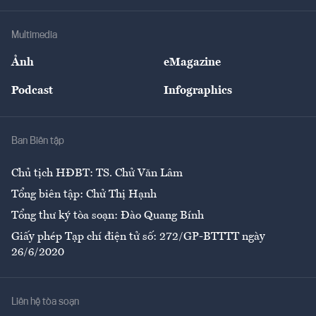
Hạ tầng
Sức khỏe
Khung pháp lý
Doanh nghiệp
Địa phương
Thị trường
Bảo hiểm
Multimedia
Sự kiện
Nhân lực
Ảnh
eMagazine
Đẹp +
An sinh
Podcast
Infographics
Giải trí
Y tế
Nhà
Ban Biên tập
Ẩm thực
Chủ tịch HĐBT: TS. Chử Văn Lâm
Tổng biên tập: Chử Thị Hạnh
Tổng thư ký tòa soạn: Đào Quang Bính
Giấy phép Tạp chí điện tử số: 272/GP-BTTTT ngày
26/6/2020
Liên hệ tòa soạn