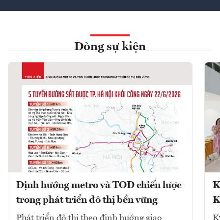
Dòng sự kiện
Định hướng metro và TOD chiến lược
K
trong phát triển đô thị bền vững
K
Phát triển đô thị theo định hướng giao
K