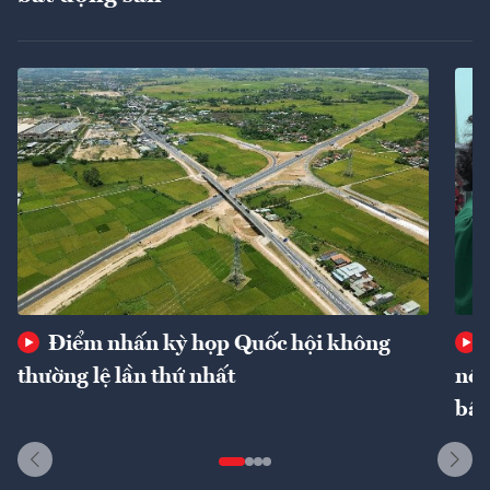
Điểm nhấn kỳ họp Quốc hội không
thường lệ lần thứ nhất
nôn
bất