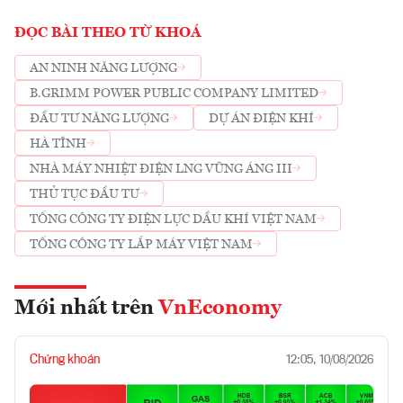
ĐỌC BÀI THEO TỪ KHOÁ
AN NINH NĂNG LƯỢNG
B.GRIMM POWER PUBLIC COMPANY LIMITED
ĐẦU TƯ NĂNG LƯỢNG
DỰ ÁN ĐIỆN KHÍ
HÀ TĨNH
NHÀ MÁY NHIỆT ĐIỆN LNG VŨNG ÁNG III
THỦ TỤC ĐẦU TƯ
TỔNG CÔNG TY ĐIỆN LỰC DẦU KHÍ VIỆT NAM
TỔNG CÔNG TY LẮP MÁY VIỆT NAM
Mới nhất trên
VnEconomy
Chứng khoán
12:05, 10/08/2026