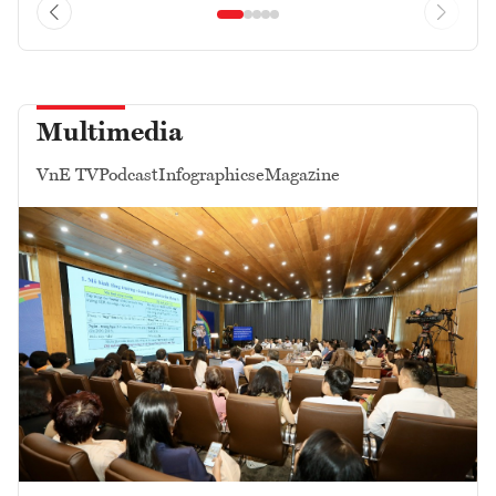
Multimedia
VnE TV
Podcast
Infographics
eMagazine