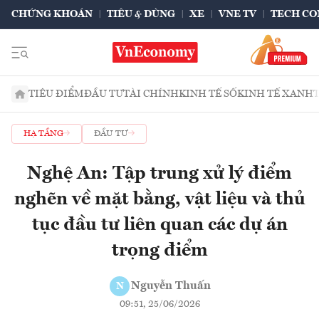
CHỨNG KHOÁN
TIÊU & DÙNG
XE
VNE TV
TECH CO
TIÊU ĐIỂM
ĐẦU TƯ
TÀI CHÍNH
KINH TẾ SỐ
KINH TẾ XANH
HẠ TẦNG
ĐẦU TƯ
Nghệ An: Tập trung xử lý điểm
nghẽn về mặt bằng, vật liệu và thủ
tục đầu tư liên quan các dự án
trọng điểm
Nguyễn Thuấn
N
09:51, 25/06/2026