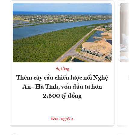
Hạ tầng
Thêm cây cầu chiến lược nối Nghệ
Đề
An - Hà Tĩnh, vốn đầu tư hơn
m
2.500 tỷ đồng
Đọc ngay