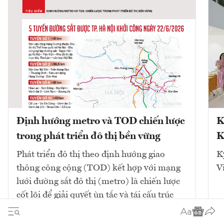
Định hướng metro và TOD chiến lược
K
trong phát triển đô thị bền vững
K
Phát triển đô thị theo định hướng giao
K
thông công cộng (TOD) kết hợp với mạng
V
lưới đường sắt đô thị (metro) là chiến lược
cốt lõi để giải quyết ùn tắc và tái cấu trúc
không gian. Mô hình này tập...