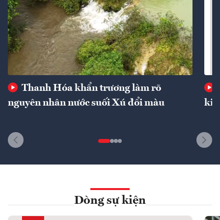
Thanh Hóa khẩn trương làm rõ
nguyên nhân nước suối Xú đổi màu
kin
Dòng sự kiện