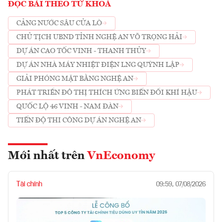
ĐỌC BÀI THEO TỪ KHOÁ
CẢNG NƯỚC SÂU CỬA LÒ
CHỦ TỊCH UBND TỈNH NGHỆ AN VÕ TRỌNG HẢI
DỰ ÁN CAO TỐC VINH - THANH THỦY
DỰ ÁN NHÀ MÁY NHIỆT ĐIỆN LNG QUỲNH LẬP
GIẢI PHÓNG MẶT BẰNG NGHỆ AN
PHÁT TRIỂN ĐÔ THỊ THÍCH ỨNG BIẾN ĐỔI KHÍ HẬU
QUỐC LỘ 46 VINH - NAM ĐÀN
TIẾN ĐỘ THI CÔNG DỰ ÁN NGHỆ AN
Mới nhất trên
VnEconomy
Tài chính
09:59, 07/08/2026