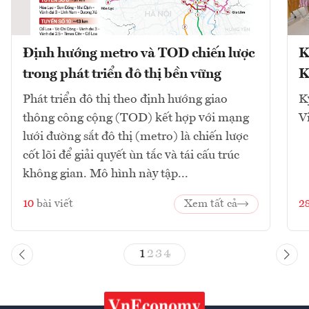
Định hướng metro và TOD chiến lược
K
trong phát triển đô thị bền vững
K
Phát triển đô thị theo định hướng giao
K
thông công cộng (TOD) kết hợp với mạng
V
lưới đường sắt đô thị (metro) là chiến lược
cốt lõi để giải quyết ùn tắc và tái cấu trúc
không gian. Mô hình này tập...
10
bài viết
Xem tất cả
2
1
2
3
4