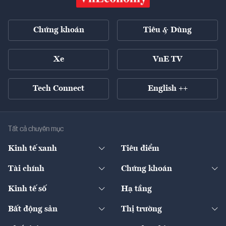
Chứng khoán
Tiêu & Dùng
Xe
VnE TV
Tech Connect
English ++
Tất cả chuyên mục
Kinh tế xanh
Tiêu điểm
Chuyển động xanh
Tài chính
Chứng khoán
Pháp lý
Ngân hàng
Doanh nghiệp niêm yết
Kinh tế số
Hạ tầng
Thương hiệu xanh
Thị trường vốn
Thị trường
Sản phẩm - Thị trường
Bất động sản
Thị trường
Diễn đàn
Thuế
Đầu tư
Tài sản số
Chính sách
Xuất nhập khẩu