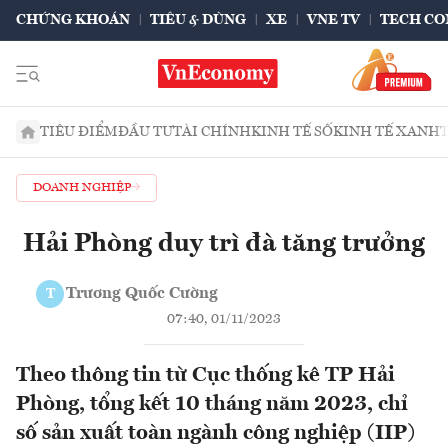
CHỨNG KHOÁN
TIÊU & DÙNG
XE
VNE TV
TECH CO
TIÊU ĐIỂM
ĐẦU TƯ
TÀI CHÍNH
KINH TẾ SỐ
KINH TẾ XANH
DOANH NGHIỆP
Hải Phòng duy trì đà tăng trưởng
Trương Quốc Cường
T
07:40, 01/11/2023
Theo thông tin từ Cục thống kê TP Hải
Phòng, tổng kết 10 tháng năm 2023, chỉ
số sản xuất toàn ngành công nghiệp (IIP)