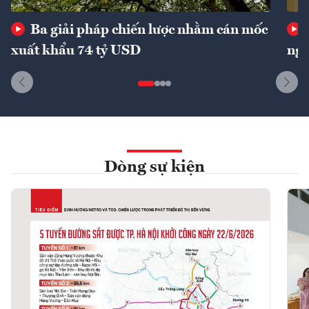
Ba giải pháp chiến lược nhằm cán mốc
xuất khẩu 74 tỷ USD
ngu
Dòng sự kiện