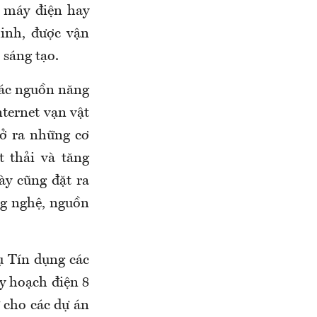
 máy điện hay
inh, được vận
 sáng tạo.
các nguồn năng
nternet vạn vật
mở ra những cơ
 thải và tăng
ày cũng đặt ra
ng nghệ, nguồn
ụ Tín dụng các
y hoạch điện 8
ư cho các dự án