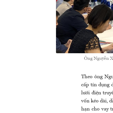
Ông Nguyễn Xu
Theo ông Nguy
cấp tín dụng 
lưới điện tru
vốn kéo dài, d
hạn cho vay t