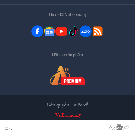
Theo dõi VnEconomy
Đặt mua ấn phẩm
Bản quyền thuộc về
VnEconomy
Tạp chí điện tử của Hội Khoa học Kinh tế Việt Nam