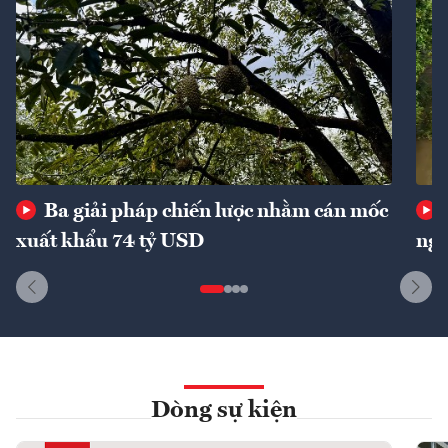
Ba giải pháp chiến lược nhằm cán mốc
xuất khẩu 74 tỷ USD
ngu
Dòng sự kiện