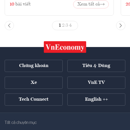
10
bài viết
Xem tất cả
2
1
2
3
4
Chứng khoán
Tiêu & Dùng
Xe
VnE TV
Tech Connect
English ++
Tất cả chuyên mục