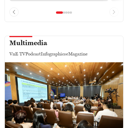
Multimedia
VnE TV
Podcast
Infographics
eMagazine