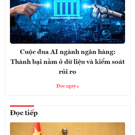
Cuộc đua AI ngành ngân hàng:
Thành bại nằm ở dữ liệu và kiểm soát
rủi ro
Đọc ngay
Đọc tiếp