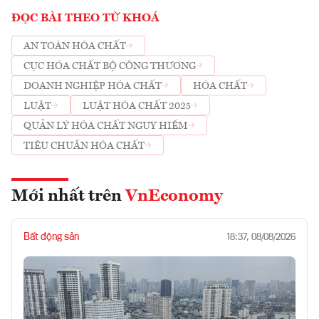
ĐỌC BÀI THEO TỪ KHOÁ
AN TOÀN HÓA CHẤT
CỤC HÓA CHẤT BỘ CÔNG THƯƠNG
DOANH NGHIỆP HÓA CHẤT
HÓA CHẤT
LUẬT
LUẬT HÓA CHẤT 2025
QUẢN LÝ HÓA CHẤT NGUY HIỂM
TIÊU CHUẨN HÓA CHẤT
Mới nhất trên
VnEconomy
Bất động sản
18:37, 08/08/2026