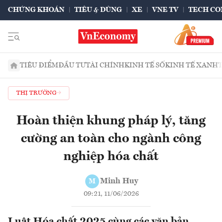
CHỨNG KHOÁN
TIÊU & DÙNG
XE
VNE TV
TECH CO
TIÊU ĐIỂM
ĐẦU TƯ
TÀI CHÍNH
KINH TẾ SỐ
KINH TẾ XANH
THỊ TRƯỜNG
Hoàn thiện khung pháp lý, tăng
cường an toàn cho ngành công
nghiệp hóa chất
Minh Huy
M
09:21, 11/06/2026
Luật Hóa chất 2025 cùng các văn bản