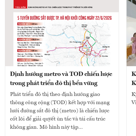
Định hướng metro và TOD chiến lược
K
trong phát triển đô thị bền vững
K
Phát triển đô thị theo định hướng giao
K
thông công cộng (TOD) kết hợp với mạng
V
lưới đường sắt đô thị (metro) là chiến lược
cốt lõi để giải quyết ùn tắc và tái cấu trúc
không gian. Mô hình này tập...