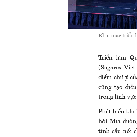
Khai mạc triển
Triển lãm Q
(Sugarex Viet
điểm chú ý c
cũng tạo diễ
trong lĩnh vự
Phát biểu kha
hội Mía đườn
tính cầu nối c