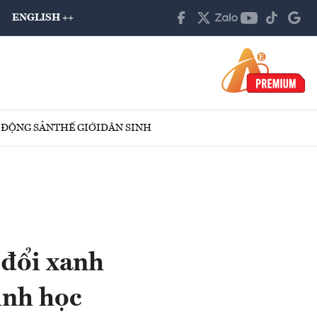
ENGLISH ++
 ĐỘNG SẢN
THẾ GIỚI
DÂN SINH
 đổi xanh
inh học