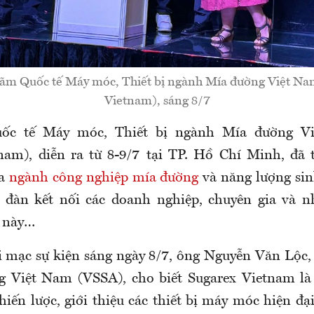
 lãm Quốc tế Máy móc, Thiết bị ngành Mía đường Việt Na
Vietnam), sáng 8/7
uốc tế Máy móc, Thiết bị ngành Mía đường V
nam), diễn ra từ 8-9/7 tại TP. Hồ Chí Minh, đã
ủa
ngành công nghiệp mía đường
và năng lượng sin
n đàn kết nối các doanh nghiệp, chuyên gia và n
c này…
i mạc sự kiện sáng ngày 8/7, ông Nguyễn Văn Lộc,
g Việt Nam (VSSA), cho biết Sugarex Vietnam là
hiến lược, giới thiệu các thiết bị máy móc hiện đại