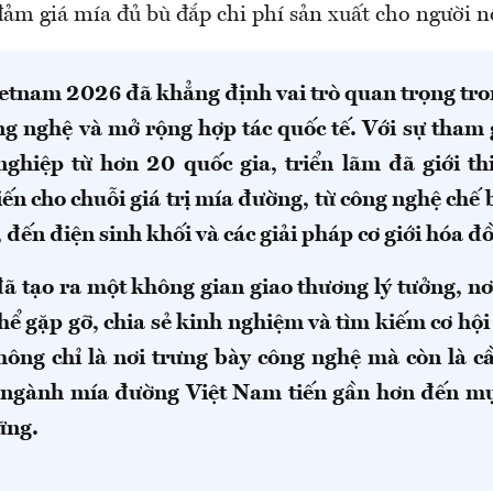
đảm giá mía đủ bù đắp chi phí sản xuất cho người 
etnam 2026 đã khẳng định vai trò quan trọng tro
ng nghệ và mở rộng hợp tác quốc tế. Với sự tham 
ghiệp từ hơn 20 quốc gia, triển lãm đã giới thi
iến cho chuỗi giá trị mía đường, từ công nghệ chế
 đến điện sinh khối và các giải pháp cơ giới hóa đ
đã tạo ra một không gian giao thương lý tưởng, nơ
hể gặp gỡ, chia sẻ kinh nghiệm và tìm kiếm cơ hội
hông chỉ là nơi trưng bày công nghệ mà còn là c
 ngành mía đường Việt Nam tiến gần hơn đến mụ
ững.