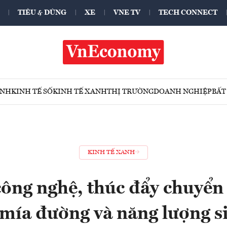
TIÊU & DÙNG
XE
VNE TV
TECH CONNECT
ÍNH
KINH TẾ SỐ
KINH TẾ XANH
THỊ TRƯỜNG
DOANH NGHIỆP
BẤT
KINH TẾ XANH
công nghệ, thúc đẩy chuyển
mía đường và năng lượng s