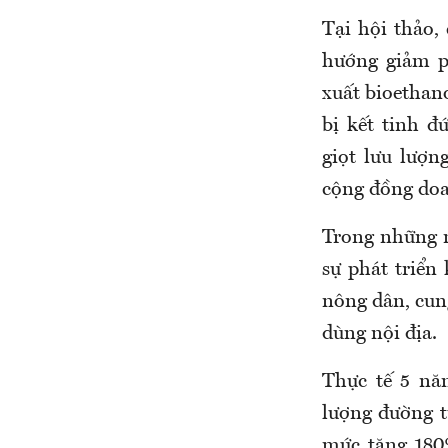
Tại hội thảo,
hướng giảm p
xuất bioethan
bị kết tinh 
giọt lưu lượn
cộng đồng doa
Trong những 
sự phát triển
nông dân, cun
dùng nội địa.
Thực tế 5 nă
lượng đường t
mức tăng 180