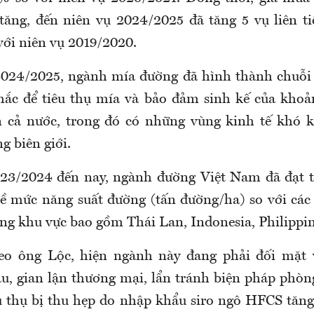
 tăng, đến niên vụ 2024/2025 đã tăng 5 vụ liên t
với niên vụ 2019/2020.
024/2025, ngành mía đường đã hình thành chuỗi 
hắc để tiêu thụ mía và bảo đảm sinh kế của khoả
n cả nước, trong đó có những vùng kinh tế khó k
g biên giới.
023/2024 đến nay, ngành đường Việt Nam đã đạt t
ề mức năng suất đường (tấn đường/ha) so với các
ng khu vực bao gồm Thái Lan, Indonesia, Philippin
heo ông Lộc, hiện ngành này đang phải đối mặt v
u, gian lận thương mại, lẩn tránh biện pháp phòng
êu thụ bị thu hẹp do nhập khẩu siro ngô HFCS tă