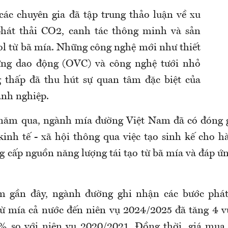
 các chuyên gia đã tập trung thảo luận về xu
hát thải CO2, canh tác thông minh và sản
ol từ bã mía. Những công nghệ mới như thiết
đứng dao động (OVC) và công nghệ tưới nhỏ
g thấp đã thu hút sự quan tâm đặc biệt của
nh nghiệp.
năm qua, ngành mía đường Việt Nam đã có đóng g
 kinh tế - xã hội thông qua việc tạo sinh kế cho 
g cấp nguồn năng lượng tái tạo từ bã mía và đáp ứn
m gần đây, ngành đường ghi nhận các bước phát 
ừ mía cả nước đến niên vụ 2024/2025 đã tăng 4 vụ 
% so với niên vụ 2020/2021. Đồng thời, giá mua 