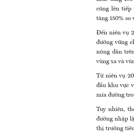
cũng lên tiếp
tăng 150% so 
Đến niên vụ 2
đường vững c
nông dân trê
vùng xa và vùn
Từ niên vụ 2
đầu khu vực v
mía đường tro
Tuy nhiên, t
đường nhập lậ
thị trường ti