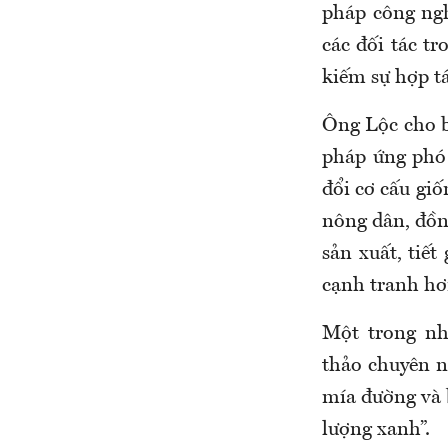
pháp công ngh
các đối tác t
kiếm sự hợp tá
Ông Lộc cho b
pháp ứng phó 
đổi cơ cấu gi
nông dân, đồng
sản xuất, tiết
cạnh tranh h
Một trong nh
thảo chuyên n
mía đường và 
lượng xanh”.