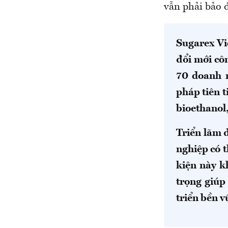
vẫn phải bảo 
Sugarex Vi
đổi mới cô
70 doanh n
pháp tiên t
bioethanol,
Triển lãm 
nghiệp có t
kiện này k
trọng giúp
triển bền v