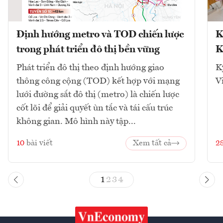
Định hướng metro và TOD chiến lược
K
trong phát triển đô thị bền vững
K
Phát triển đô thị theo định hướng giao
K
thông công cộng (TOD) kết hợp với mạng
V
lưới đường sắt đô thị (metro) là chiến lược
cốt lõi để giải quyết ùn tắc và tái cấu trúc
không gian. Mô hình này tập...
10
bài viết
Xem tất cả
2
1
2
3
4