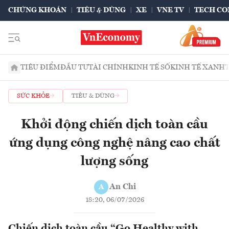
CHỨNG KHOÁN
TIÊU & DÙNG
XE
VNE TV
TECH CO
TIÊU ĐIỂM
ĐẦU TƯ
TÀI CHÍNH
KINH TẾ SỐ
KINH TẾ XANH
SỨC KHỎE
TIÊU & DÙNG
Khởi động chiến dịch toàn cầu
ứng dụng công nghệ nâng cao chất
lượng sống
An Chi
A
18:20, 06/07/2026
Chiến dịch toàn cầu “Go Healthy with