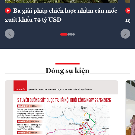
Ba giải pháp chiến lược nhằm cán mốc
xuất khẩu 74 tỷ USD
ngu
Dòng sự kiện