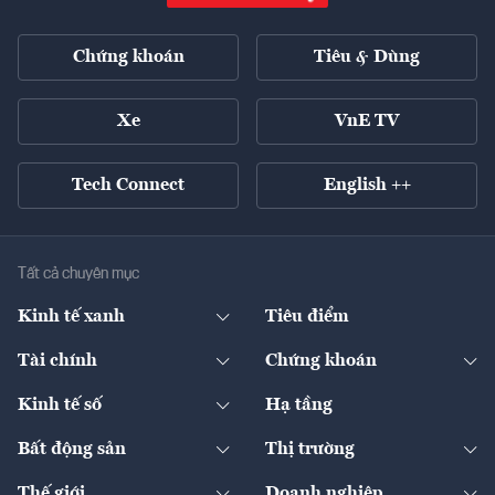
Chứng khoán
Tiêu & Dùng
Xe
VnE TV
Tech Connect
English ++
Tất cả chuyên mục
Kinh tế xanh
Tiêu điểm
Chuyển động xanh
Tài chính
Chứng khoán
Pháp lý
Ngân hàng
Doanh nghiệp niêm yết
Kinh tế số
Hạ tầng
Thương hiệu xanh
Thị trường vốn
Thị trường
Sản phẩm - Thị trường
Bất động sản
Thị trường
Diễn đàn
Thuế
Đầu tư
Tài sản số
Chính sách
Xuất nhập khẩu
Thế giới
Doanh nghiệp