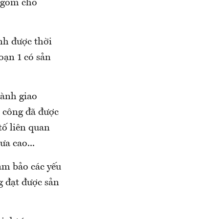
t gom cho
nh được thời
oạn 1 có sản
gành giao
 công đã được
tố liên quan
ưa cao...
ảm bảo các yếu
g đạt được sản