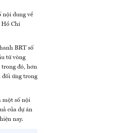
 nội dung về
. Hồ Chí
nhanh BRT số
ầu từ vòng
 trong đó, hơn
n đối ứng trong
n một số nội
uả của dự án
hiện nay.