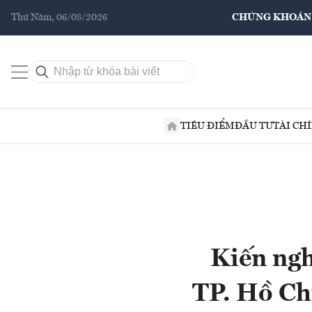
Thứ Năm, 06/08/2026
CHỨNG KHOÁN
TIÊU ĐIỂM
ĐẦU TƯ
TÀI CH
Kiến ngh
TP. Hồ Ch