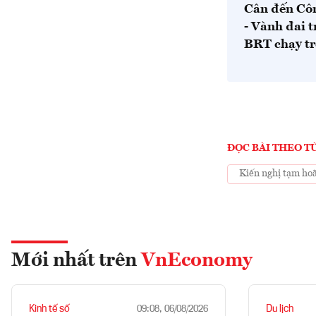
Cân đến Côn
- Vành đai t
BRT chạy tr
ĐỌC BÀI THEO T
Kiến nghị tạm ho
Mới nhất trên
VnEconomy
Kinh tế số
Du lịch
09:08, 06/08/2026