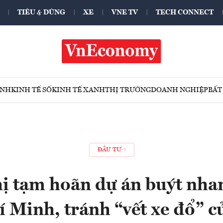
TIÊU & DÙNG
XE
VNE TV
TECH CONNECT
ÍNH
KINH TẾ SỐ
KINH TẾ XANH
THỊ TRƯỜNG
DOANH NGHIỆP
BẤT
ĐẦU TƯ
ị tạm hoãn dự án buýt nh
í Minh, tránh “vết xe đổ” 