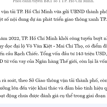
Phối cảnh tuyến BRT số 1 TP. Hồ Chí Minh.
 vận tải TP. Hồ Chí Minh vừa gửi UBND thành phố
ột số nội dung dự án phát triển giao thông xanh TP
năm 2022, TP. Hồ Chí Minh khởi công tuyến buýt 
ạy dọc đại lộ Võ Văn Kiệt - Mai Chí Thọ, có điểm đ
ến cầu Rạch Chiếc. Tổng vốn đầu tư 143 triệu USD,
D từ vốn vay của Ngân hàng Thế giới, còn lại là vố
 rà soát, theo Sở Giao thông vận tải thành phố, cò
ưởng lớn đến việc khai thác và đảm bảo tính hiệu q
ạt động chưa được đánh giá cụ thể trong giai đoạn 