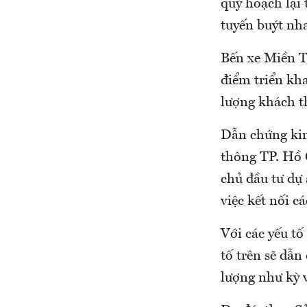
quy hoạch lại 
tuyến buýt nh
Bến xe Miền T
điểm triển kh
lượng khách t
Dẫn chứng ki
thông TP. Hồ 
chủ đầu tư dự 
việc kết nối c
Với các yếu tố
tố trên sẽ dẫ
lượng như kỳ 