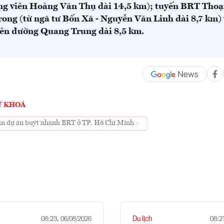
g viên Hoàng Văn Thụ dài 14,5 km); tuyến BRT Tho
rong (từ ngã tư Bốn Xã - Nguyễn Văn Linh dài 8,7 km)
ên đường Quang Trung dài 8,5 km.
Ừ KHOÁ
ãn dự án buýt nhanh BRT ở TP. Hồ Chí Minh
Du lịch
08:23, 06/08/2026
08:2