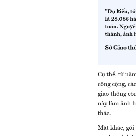
"Dự kiến, t
là 28.086 h
toán. Nguyê
thành, ảnh h
Sở Giao th
Cụ thể, từ nă
công cộng, các
giao thông cô
này làm ảnh h
thác.
Mặt khác, gói 