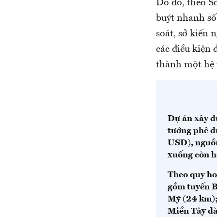
Do đó, theo Sở
buýt nhanh số 
soát, sở kiến
các điều kiện 
thành một hệ 
Dự án xây d
tướng phê d
USD), nguồn
xuống còn h
Theo quy ho
gồm tuyến B
Mỹ (24 km);
Miền Tây dà