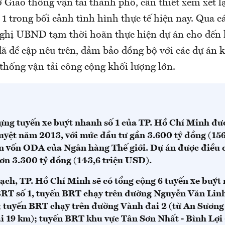
 Giao thông vận tải thành phố, cần thiết xem xét lạ
1 trong bối cảnh tình hình thực tế hiện nay. Qua c
 nghị UBND tạm thời hoãn thực hiện dự án cho đến
đã đề cập nêu trên, đảm bảo đồng bộ với các dự án 
thống vận tải công cộng khối lượng lớn.
ựng tuyến xe buýt nhanh số 1 của TP. Hồ Chí Minh đư
uyệt năm 2013, với mức đầu tư gần 3.600 tỷ đồng (156
 vốn ODA của Ngân hàng Thế giới. Dự án được điều 
ơn 3.300 tỷ đồng (143,6 triệu USD).
ạch, TP. Hồ Chí Minh sẽ có tổng cộng 6 tuyến xe buýt
RT số 1, tuyến BRT chạy trên đường Nguyễn Văn Linh
 tuyến BRT chạy trên đường Vành đai 2 (từ An Sương 
i 19 km); tuyến BRT khu vực Tân Sơn Nhất - Bình Lợi