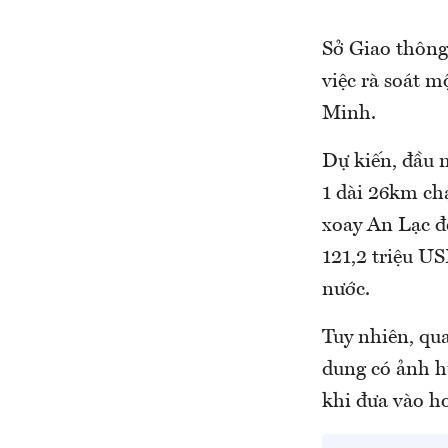
Sở Giao thông
việc rà soát m
Minh.
Dự kiến, đầu 
1 dài 26km ch
xoay An Lạc đ
121,2 triệu US
nước.
Tuy nhiên, qua
dung có ảnh h
khi đưa vào ho