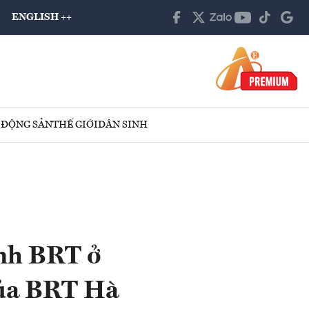
ENGLISH ++
 ĐỘNG SẢN
THẾ GIỚI
DÂN SINH
anh BRT ở
của BRT Hà