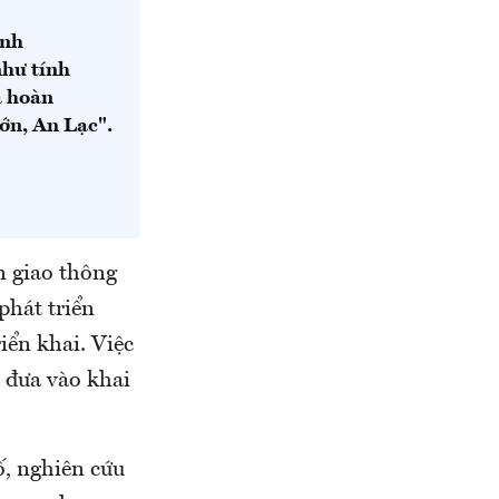
anh
như tính
a hoàn
ớn, An Lạc".
n giao thông
phát triển
iển khai. Việc
 đưa vào khai
ố, nghiên cứu