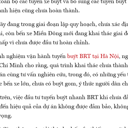
toàn bộ các tuyến xe buýt và bổ sung các tuyến buý
anh hiện cũng chưa hoàn thành.
ây đang trong giai đoạn lập quy hoạch, chưa xác đị
ai, còn bến xe Miền Đông mới đang khai thác giai đ
hấp vì chưa được đầu tư hoàn chỉnh.
nh nghiệm vận hành tuyến
buýt BRT tại Hà Nội
, n
Chí Minh cho rằng, quá trình khai thác chưa thành
án cùng tư vấn nghiên cứu, trong đó, có những yếu 
ác bến xe lớn, chưa có buýt gom, ý thức người dân ch
 trên, việc đầu tư tuyến buýt nhanh BRT khi chưa đ
n đến hiệu quả của dự án không được đảm bảo, khôn
vọng.