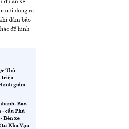
i dự án xe
ác nội dung rà
 khi đảm bảo
khác để hình
ợc Thủ
 triệu
chỉnh giảm
 nhanh. Bao
 - cầu Phú
- Bến xe
 (từ Kha Vạn