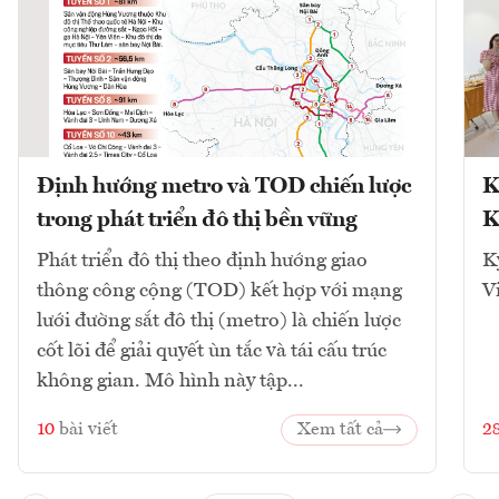
Định hướng metro và TOD chiến lược
K
trong phát triển đô thị bền vững
K
Phát triển đô thị theo định hướng giao
K
thông công cộng (TOD) kết hợp với mạng
V
lưới đường sắt đô thị (metro) là chiến lược
cốt lõi để giải quyết ùn tắc và tái cấu trúc
không gian. Mô hình này tập...
10
bài viết
Xem tất cả
2