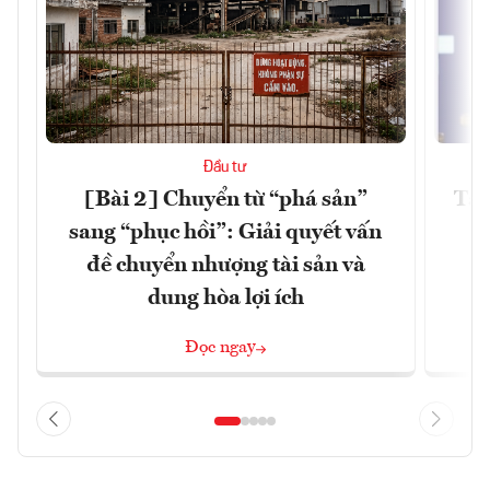
Đầu tư
[Bài 2] Chuyển từ “phá sản”
Tài
sang “phục hồi”: Giải quyết vấn
l
đề chuyển nhượng tài sản và
dung hòa lợi ích
Đọc ngay