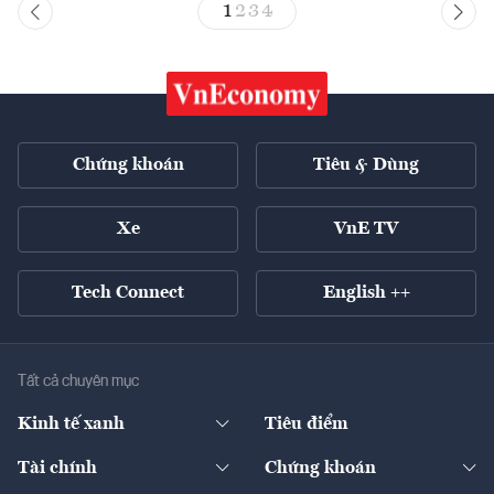
1
2
3
4
Chứng khoán
Tiêu & Dùng
Xe
VnE TV
Tech Connect
English ++
Tất cả chuyên mục
Kinh tế xanh
Tiêu điểm
Chuyển động xanh
Tài chính
Chứng khoán
Pháp lý