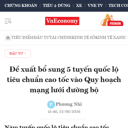
CHỨNG KHOÁN
TIÊU & DÙNG
XE
VNE TV
TECH CO
TIÊU ĐIỂM
ĐẦU TƯ
TÀI CHÍNH
KINH TẾ SỐ
KINH TẾ XANH
ĐẦU TƯ
Đề xuất bổ sung 5 tuyến quốc lộ
tiêu chuẩn cao tốc vào Quy hoạch
mạng lưới đường bộ
Phương Nhi
P
15:48, 22/06/2026
Năm tuyến quốc lộ tiêu chuẩn cao tốc