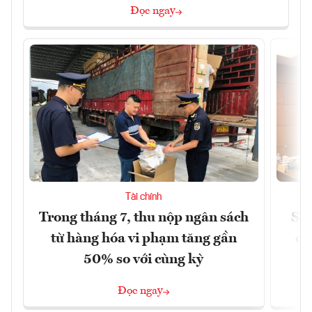
Đọc ngay
Tài chính
Trong tháng 7, thu nộp ngân sách
Sửa
từ hàng hóa vi phạm tăng gần
ca
50% so với cùng kỳ
Đọc ngay