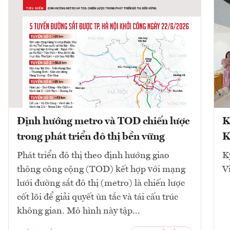
Định hướng metro và TOD chiến lược
K
trong phát triển đô thị bền vững
K
Phát triển đô thị theo định hướng giao
K
thông công cộng (TOD) kết hợp với mạng
V
lưới đường sắt đô thị (metro) là chiến lược
cốt lõi để giải quyết ùn tắc và tái cấu trúc
không gian. Mô hình này tập...