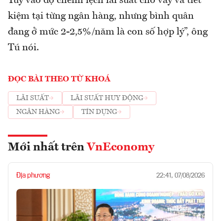
Tuỳ vào độ chênh lệch lãi suất cho vay và tiết
kiệm tại từng ngân hàng, nhưng bình quân
đang ở mức 2-2,5%/năm là con số hợp lý”, ông
Tú nói.
ĐỌC BÀI THEO TỪ KHOÁ
LÃI SUẤT
LÃI SUẤT HUY ĐỘNG
NGÂN HÀNG
TÍN DỤNG
Mới nhất trên
VnEconomy
Địa phương
22:41, 07/08/2026