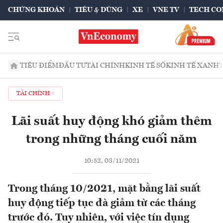
CHỨNG KHOÁN
TIÊU & DÙNG
XE
VNE TV
TECH CO
TIÊU ĐIỂM
ĐẦU TƯ
TÀI CHÍNH
KINH TẾ SỐ
KINH TẾ XANH
TÀI CHÍNH
Lãi suất huy động khó giảm thêm
trong những tháng cuối năm
10:52, 03/11/2021
Trong tháng 10/2021, mặt bằng lãi suất
huy động tiếp tục đà giảm từ các tháng
trước đó. Tuy nhiên, với việc tín dụng