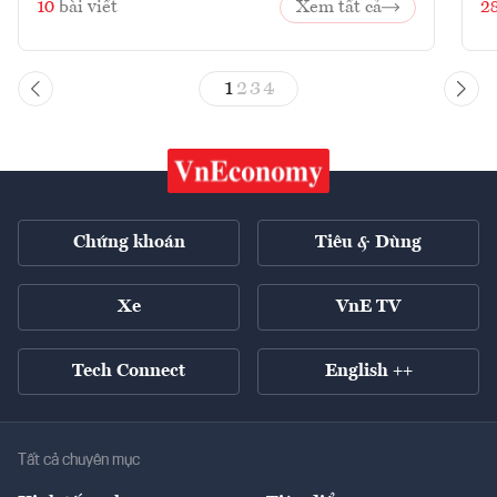
10
bài viết
Xem tất cả
2
1
2
3
4
Chứng khoán
Tiêu & Dùng
Xe
VnE TV
Tech Connect
English ++
Tất cả chuyên mục