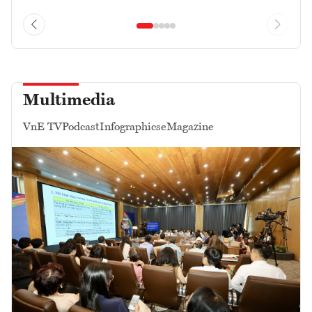
Multimedia
VnE TV
Podcast
Infographics
eMagazine