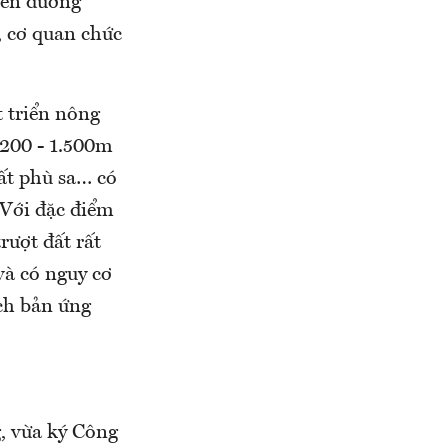
trên đường
 cơ quan chức
 triển nông
 200 - 1.500m
đất phù sa… có
 Với đặc điểm
rượt đất rất
 và có nguy cơ
ch bản ứng
, vừa ký Công