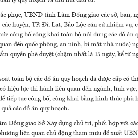
uản lý quy hoạch và thu hút đầu tư.
hắc phục, UBND tỉnh Lâm Đồng giao các sở, ban, 
các huyện, TP. Đà Lạt, Bảo Lộc căn cứ nhiệm vụ, 
hức công bố công khai toàn bộ nội dung các đồ án 
 quan đến quốc phòng, an ninh, bí mật nhà nước) ng
hẩm quyền phê duyệt (chậm nhất là 15 ngày, kể từ n
 soát toàn bộ các đồ án quy hoạch đã được cấp có t
có hiệu lực thi hành liên quan đến ngành, lĩnh vực
ể tiếp tục công bố, công khai bằng hình thức phù h
 quả các đồ án quy hoạch.
 Đồng giao Sở Xây dựng chủ trì, phối hợp với các
phương liên quan chủ động tham mưu đề xuất UBN