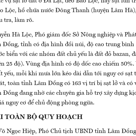
c vụ sạt lở đất ở Đà Lạt, đèo Bảo Lộc, hay sụt lún 
ảo Lộc, hồ chứa nước Đông Thanh (huyện Lâm Hà),
 tra, làm rõ.
ễn Hà Lộc, Phó giám đốc Sở Nông nghiệp và Phát
 Đồng, tỉnh có địa hình đồi núi, độ cao trung bình
c biển với các nhóm đất chủ yếu là đất đỏ bazan, 
rên 25 độ). Vùng địa hình có độ dốc cao chiếm 50%.
ất yếu, mỗi khi mưa lớn kéo dài dẫn tới nguy cơ sạt t
át, toàn tỉnh Lâm Đồng có 163 vị trí bị sạt lở và có
âm Đồng đang nhờ các chuyên gia hỗ trợ xây dựng kị
iá nguy cơ để chủ động phòng ngừa.
I TOÀN BỘ QUY HOẠCH
 Võ Ngọc Hiệp, Phó Chủ tịch UBND tỉnh Lâm Đồng