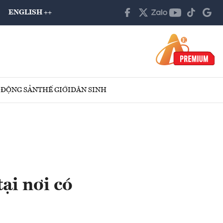
ENGLISH ++
 ĐỘNG SẢN
THẾ GIỚI
DÂN SINH
ại nơi có