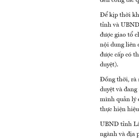
đến công tác q
Để kịp thời k
tỉnh và UBND 
được giao tổ c
nội dung liên
được cấp có t
duyệt).
Đồng thời, rà
duyệt và đang 
mình quản lý đ
thực hiện hiệu
UBND tỉnh Lâm
ngành và địa 