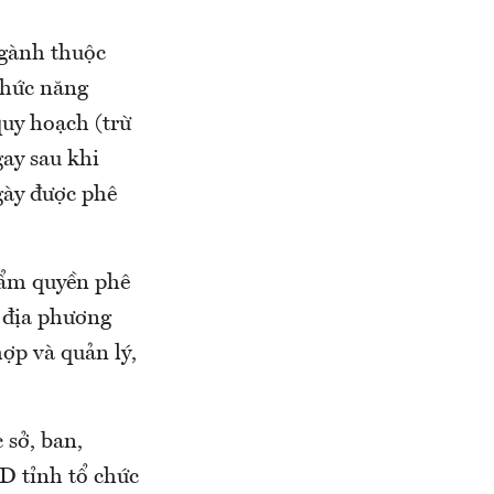
ngành thuộc
chức năng
quy hoạch (trừ
ay sau khi
gày được phê
hẩm quyền phê
, địa phương
ợp và quản lý,
 sở, ban,
D tỉnh tổ chức