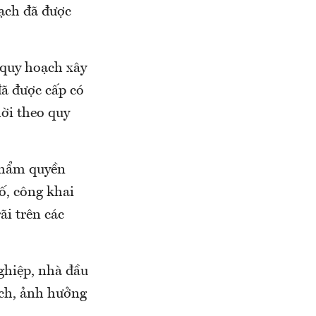
oạch đã được
 quy hoạch xây
đã được cấp có
hời theo quy
 thẩm quyền
ố, công khai
ãi trên các
ghiệp, nhà đầu
ạch, ảnh hưởng