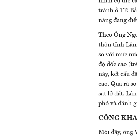
nhân cụ thể cá
tránh ở TP. B
năng đang điều
Theo Ông Nguy
thôn tỉnh Lâm
so với mực nướ
độ dốc cao (t
này, kết cấu đ
cao. Qua rà so
sạt lở đất. L
phó và đánh g
CÔNG KHA
Mới đây, ông