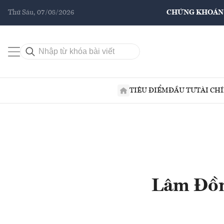
Thứ Sáu, 07/08/2026
CHỨNG KHOÁN
TIÊU ĐIỂM
ĐẦU TƯ
TÀI CH
Lâm Đồng