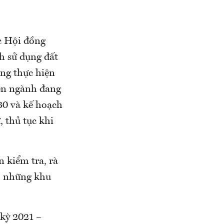
c Hội đồng
h sử dụng đất
ng thực hiện
yên ngành đang
30 và kế hoạch
 thủ tục khi
 kiểm tra, rà
c, những khu
 kỳ 2021 –