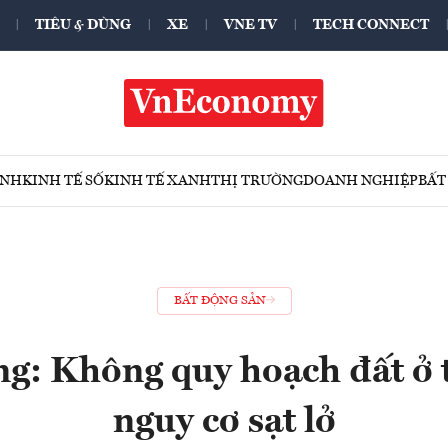
TIÊU & DÙNG
XE
VNE TV
TECH CONNECT
ÍNH
KINH TẾ SỐ
KINH TẾ XANH
THỊ TRƯỜNG
DOANH NGHIỆP
BẤT
BẤT ĐỘNG SẢN
: Không quy hoạch đất ở t
nguy cơ sạt lở