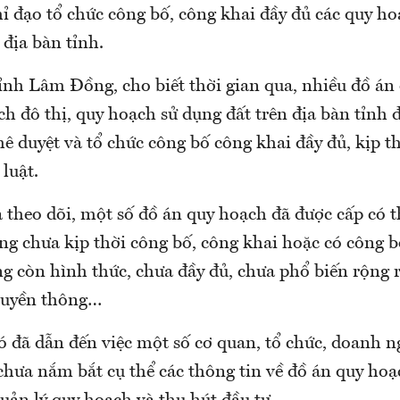
ỉ đạo tổ chức công bố, công khai đầy đủ các quy h
 địa bàn tỉnh.
h Lâm Đồng, cho biết thời gian qua, nhiều đồ án
h đô thị, quy hoạch sử dụng đất trên địa bàn tỉnh 
 duyệt và tổ chức công bố công khai đầy đủ, kịp t
 luật.
a theo dõi, một số đồ án quy hoạch đã được cấp có
ng chưa kịp thời công bố, công khai hoặc có công b
 còn hình thức, chưa đầy đủ, chưa phổ biến rộng r
ruyền thông…
ó đã dẫn đến việc một số cơ quan, tổ chức, doanh n
 chưa nắm bắt cụ thể các thông tin về đồ án quy ho