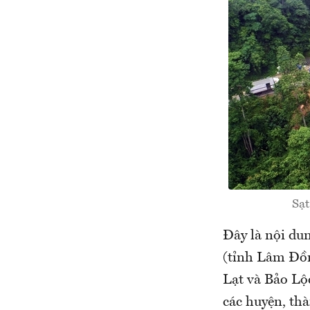
Sạt
Đây là nội du
(tỉnh Lâm Đồn
Lạt và Bảo Lộc
các huyện, th