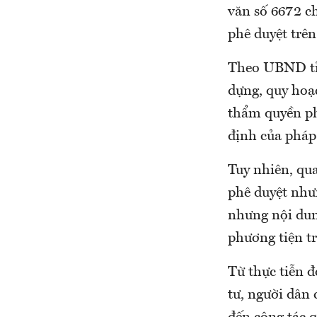
văn số 6672 ch
phê duyệt trên
Theo UBND tỉn
dựng, quy hoạc
thẩm quyền phê
định của pháp
Tuy nhiên, qu
phê duyệt như
nhưng nội dung
phương tiện t
Từ thực tiễn đ
tư, người dân