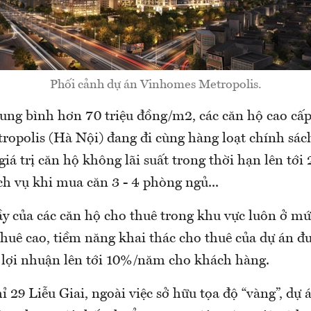
Phối cảnh dự án Vinhomes Metropolis.
rung bình hơn 70 triệu đồng/m2, các căn hộ cao cấ
opolis (Hà Nội) đang đi cùng hàng loạt chính sách
iá trị căn hộ không lãi suất trong thời hạn lên tới
h vụ khi mua căn 3 - 4 phòng ngủ...
đầy của các căn hộ cho thuê trong khu vực luôn ở m
thuê cao, tiềm năng khai thác cho thuê của dự án đ
i lợi nhuận lên tới 10%/năm cho khách hàng.
ỉ 29 Liễu Giai, ngoài việc sở hữu tọa độ “vàng”, dự 