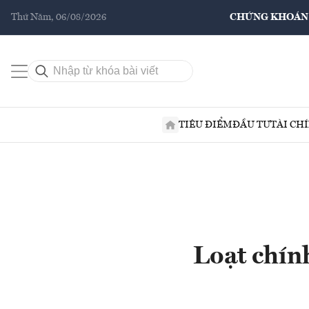
Thứ Năm, 06/08/2026
CHỨNG KHOÁN
TIÊU ĐIỂM
ĐẦU TƯ
TÀI CH
Loạt chín