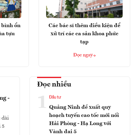
 bình ổn
Các bác sĩ thêm điều kiện để
ùa tựu
xử trí các ca sản khoa phức
tạp
Đọc ngay
Đọc nhiều
1
ng -
Đầu tư
Quảng Ninh đề xuất quy
hoạch tuyến cao tốc mới nối
 dài
Hải Phòng - Hạ Long với
 5
Vành đai 5