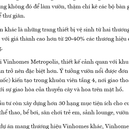
ng không đó để làm vườn, thậm chí kê các bộ bàn g
 thư giãn.
 khác là những trang thiết bị vệ sinh từ hai thươn
 với giá thành cao hơn từ 20-40% các thương hiệu 
g.
ại Vinhomes Metropolis, thiết kế cảnh quan với khu
n trở nên đặc biệt hơn. Ý tưởng vườn nổi được đơn 
ốc) kiến tạo trong khuôn viên tầng 4, nơi giao tho
ới sự giao hòa của thuyền cây và hoa trên mặt hồ.
đầu tư còn xây dựng hơn 30 hạng mục tiện ích cho c
thể thao, bể bơi, sân chơi trẻ em, sảnh lounge, vư
 dự án mang thương hiệu Vinhomes khác, Vinhome