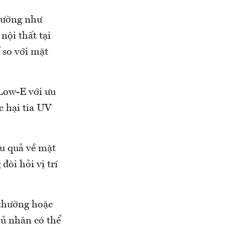
 tường như
nội thất tại
 so với mặt
Low-E với ưu
c hại tia UV
ệu quả về mặt
òi hỏi vị trí
 thường hoặc
hủ nhân có thể