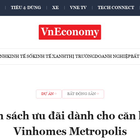
TIÊU & DÙNG
XE
VNE TV
TECH CONNECT
ÍNH
KINH TẾ SỐ
KINH TẾ XANH
THỊ TRƯỜNG
DOANH NGHIỆP
BẤT
DỰ ÁN
BẤT ĐỘNG SẢN
h sách ưu đãi dành cho căn 
Vinhomes Metropolis