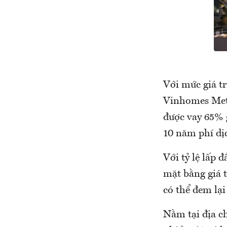
Với mức giá t
Vinhomes Metr
được vay 65% g
10 năm phí dịc
Với tỷ lệ lấp 
mặt bằng giá 
có thể đem lạ
Nằm tại địa ch