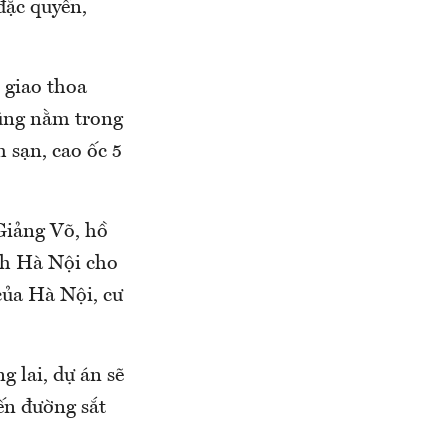
 đặc quyền,
 giao thoa
cũng nằm trong
 sạn, cao ốc 5
Giảng Võ, hồ
nh Hà Nội cho
của Hà Nội, cư
g lai, dự án sẽ
ến đường sắt