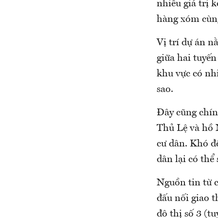
nhiều giá trị 
hàng xóm cùng
Vị trí dự án 
giữa hai tuyế
khu vực có nhi
sao.
Đây cũng chín
Thủ Lệ và hồ 
cư dân. Khó đ
dân lại có thể
Nguồn tin từ c
đấu nối giao 
đô thị số 3 (t