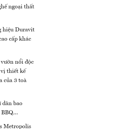
hế ngoại thất
g hiệu Duravit
cao cấp khác
 vườn nổi độc
vị thiết kế
a của 3 toà
ư dân bao
ờn BBQ…
s Metropolis