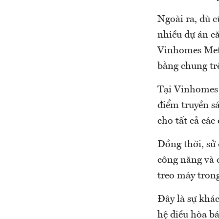
Ngoài ra, dù c
nhiều dự án că
Vinhomes Metr
bằng chung trê
Tại Vinhomes 
điểm truyền sá
cho tất cả các
Đồng thời, sử
công năng và 
treo máy trong
Đây là sự khá
hệ điều hòa b