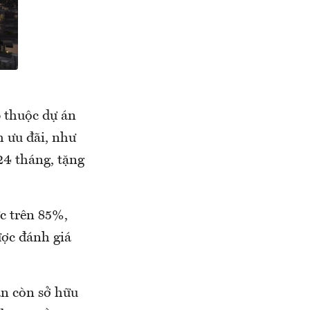
p thuộc dự án
 ưu đãi, như
 24 tháng, tặng
ức trên 85%,
ược đánh giá
án còn sở hữu