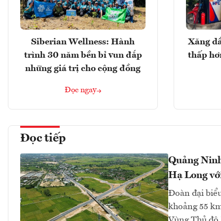
Siberian Wellness: Hành
Xăng dầ
trình 30 năm bền bỉ vun đắp
thấp hơ
những giá trị cho cộng đồng
Đọc ngay
Đọc tiếp
Quảng Ninh 
Hạ Long với
Đoàn đại biểu
khoảng 55 km
Vùng Thủ đô 