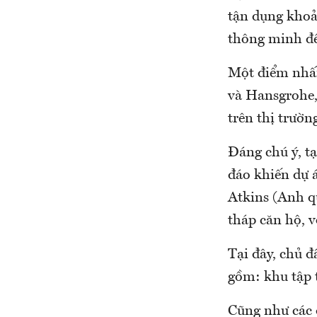
tận dụng khoả
thông minh để
Một điểm nhấn
và Hansgrohe,
trên thị trườn
Đáng chú ý, t
đáo khiến dự á
Atkins (Anh qu
tháp căn hộ, v
Tại đây, chủ 
gồm: khu tập 
Cũng như các