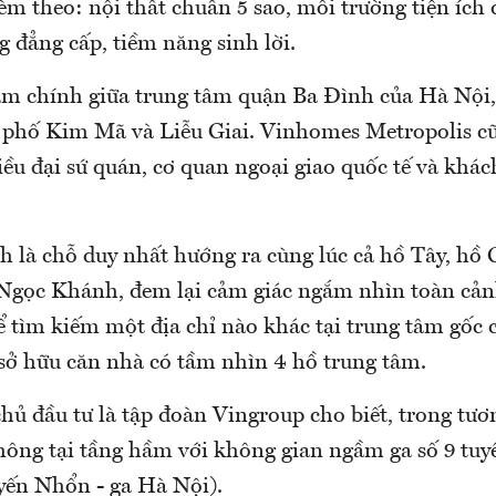
kèm theo: nội thất chuẩn 5 sao, môi trường tiện ích
 đẳng cấp, tiềm năng sinh lời.
nằm chính giữa trung tâm quận Ba Đình của Hà Nội,
n phố Kim Mã và Liễu Giai. Vinhomes Metropolis 
ều đại sứ quán, cơ quan ngoại giao quốc tế và khách
h là chỗ duy nhất hướng ra cùng lúc cả hồ Tây, hồ 
Ngọc Khánh, đem lại cảm giác ngắm nhìn toàn cả
ể tìm kiếm một địa chỉ nào khác tại trung tâm gốc 
 sở hữu căn nhà có tầm nhìn 4 hồ trung tâm.
hủ đầu tư là tập đoàn Vingroup cho biết, trong tươn
thông tại tầng hầm với không gian ngầm ga số 9 tuy
uyến Nhổn - ga Hà Nội).