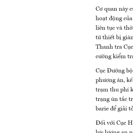
Cơ quan này c
hoạt động của 
liên tục và th
từ thiết bị gi
Thanh tra Cục
cường kiểm tra,
Cục Đường bộ 
phương án, kế
trạm thu phí k
trạng ùn tắc t
barie để giải 
Đối với Cục H
lực lượng an 