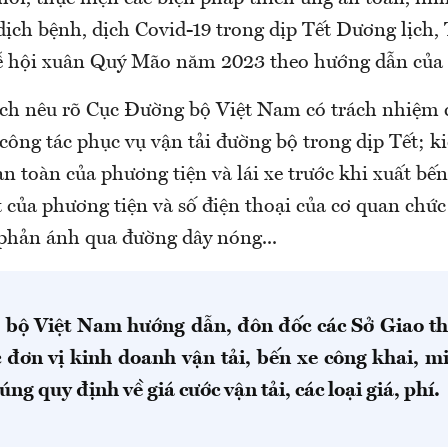
dịch bệnh, dịch Covid-19 trong dịp Tết Dương lịch,
 hội xuân Quý Mão năm 2023 theo hướng dẫn của 
ạch nêu rõ Cục Đường bộ Việt Nam có trách nhiệm 
công tác phục vụ vận tải đường bộ trong dịp Tết; k
an toàn của phương tiện và lái xe trước khi xuất bế
t của phương tiện và số điện thoại của cơ quan chứ
 phản ánh qua đường dây nóng...
bộ Việt Nam hướng dẫn, đôn đốc các Sở Giao th
c đơn vị kinh doanh vận tải, bến xe công khai, m
úng quy định về giá cước vận tải, các loại giá, phí.