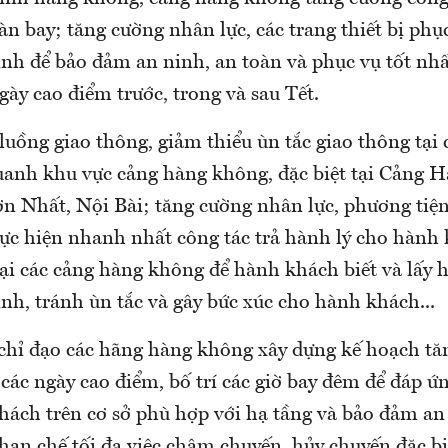
àn bay; tăng cường nhân lực, các trang thiết bị phụ
inh để bảo đảm an ninh, an toàn và phục vụ tốt nhấ
ngày cao điểm trước, trong và sau Tết.
uồng giao thông, giảm thiểu ùn tắc giao thông tại 
anh khu vực cảng hàng không, đặc biệt tại Cảng 
ơn Nhất, Nội Bài; tăng cường nhân lực, phương tiệ
hực hiện nhanh nhất công tác trả hành lý cho hành
tại các cảng hàng không để hành khách biết và lấy 
nh, tránh ùn tắc và gây bức xúc cho hành khách...
"chỉ đạo các hãng hàng không xây dựng kế hoạch tă
các ngày cao điểm, bố trí các giờ bay đêm để đáp ứ
hách trên cơ sở phù hợp với hạ tầng và bảo đảm an
hạn chế tối đa việc chậm chuyến, hủy chuyến đặc bi