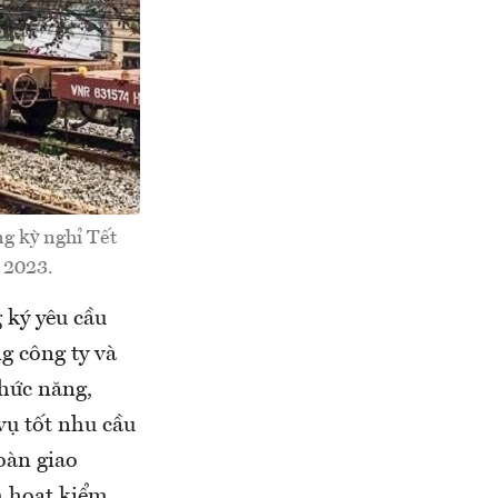
ng kỳ nghỉ Tết
 2023.
 ký yêu cầu
g công ty và
chức năng,
vụ tốt nhu cầu
oàn giao
h hoạt kiểm