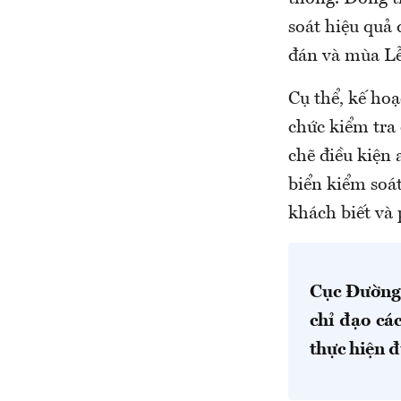
soát hiệu quả 
đán và mùa Lễ
Cụ thể, kế ho
chức kiểm tra 
chẽ điều kiện 
biển kiểm soá
khách biết và
Cục Đường 
chỉ đạo cá
thực hiện đ