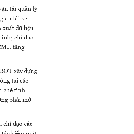
ận tải quản lý
gian lái xe
h xuất dữ liệu
 định; chỉ đạo
M... tăng
 BOT xây dựng
ông tại các
n chế tình
ường phải mở
 chỉ đạo các
 tác kiểm soát