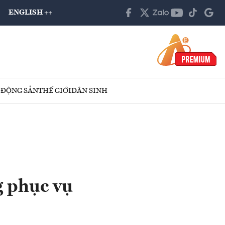
ENGLISH ++
 ĐỘNG SẢN
THẾ GIỚI
DÂN SINH
g phục vụ