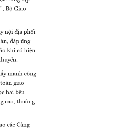
", Bộ Giao
y nội địa phối
oàn, đáp ứng
đảo khi có hiện
thuyền.
 đẩy mạnh công
 toàn giao
ọc hai bên
ng cao, thường
đạo các Cảng