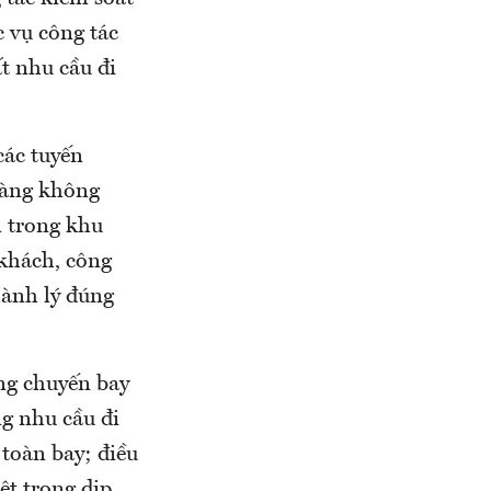
c vụ công tác
t nhu cầu đi
các tuyến
Hàng không
n trong khu
 khách, công
hành lý đúng
ng chuyến bay
ng nhu cầu đi
 toàn bay; điều
ệt trong dịp