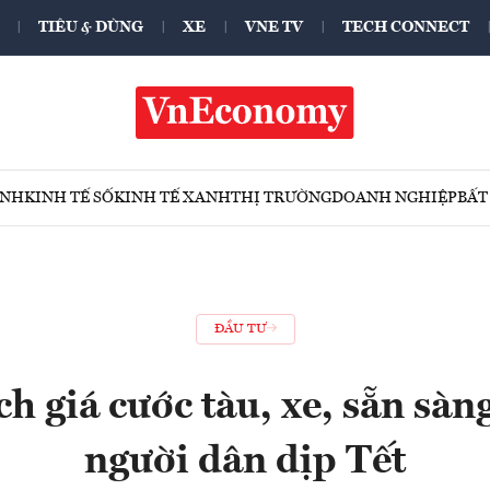
TIÊU & DÙNG
XE
VNE TV
TECH CONNECT
ÍNH
KINH TẾ SỐ
KINH TẾ XANH
THỊ TRƯỜNG
DOANH NGHIỆP
BẤT
ĐẦU TƯ
h giá cước tàu, xe, sẵn sàn
người dân dịp Tết