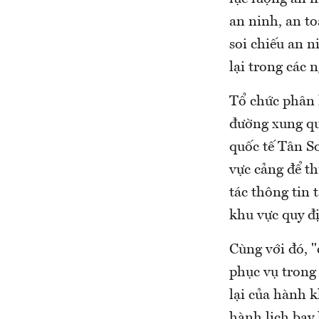
an ninh, an to
soi chiếu an n
lại trong các 
Tổ chức phân l
đường xung qu
quốc tế Tân S
vực cảng để t
tác thông tin 
khu vực quy đị
Cùng với đó, 
phục vụ trong 
lại của hành k
hành lịch bay 