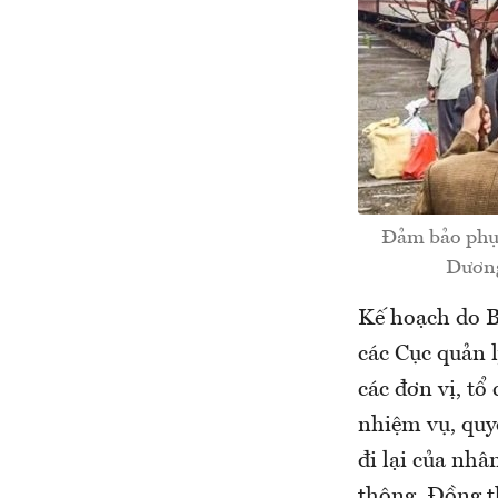
Đảm bảo phục 
Dương
Kế hoạch do B
các Cục quản l
các đơn vị, tổ
nhiệm vụ, quy
đi lại của nhâ
thông. Đồng th