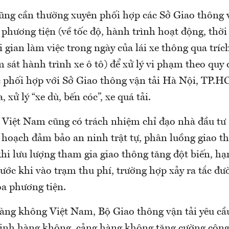
ũng cần thường xuyên phối hợp các Sở Giao thông v
phương tiện (về tốc độ, hành trình hoạt động, thời 
ời gian làm việc trong ngày của lái xe thông qua tríc
ám sát hành trình xe ô tô) để xử lý vi phạm theo quy
 phối hợp với Sở Giao thông vận tải Hà Nội, TP.HC
 xử lý “xe dù, bến cóc”, xe quá tải.
Việt Nam cũng có trách nhiệm chỉ đạo nhà đầu tư
 hoạch đảm bảo an ninh trật tự, phân luồng giao th
hi lưu lượng tham gia giao thông tăng đột biến, hạ
rước khi vào trạm thu phí, trường hợp xảy ra tắc đ
tỏa phương tiện.
àng không Việt Nam, Bộ Giao thông vận tải yêu cầu
ninh hàng không, cảng hàng không tăng cường công