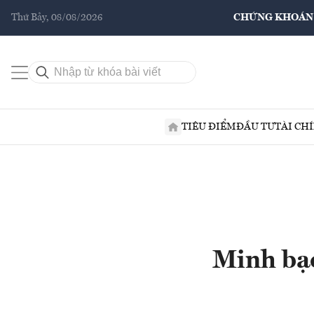
Thứ Bảy, 08/08/2026
CHỨNG KHOÁN
TIÊU ĐIỂM
ĐẦU TƯ
TÀI CH
Minh bạc