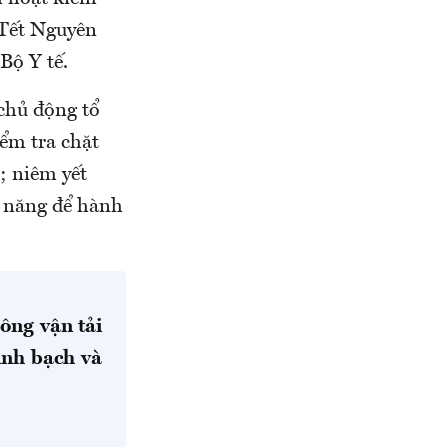
 Tết Nguyên
Bộ Y tế.
chủ động tổ
iểm tra chặt
n; niêm yết
c năng để hành
ông vận tải
inh bạch và