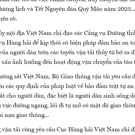
dương lịch và Tết Nguyên đán Quý Mão năm 2023...
nêu rõ.
y nội địa Việt Nam chỉ đạo các Cảng vụ Đường thủ
vụ Hàng hải để kịp thời có biện pháp đảm bảo an t
 của người dân trên các tuyến vận tải thủy từ bờ ra 
ết xấu ảnh hưởng đến hoạt động vận chuyển của tàu 
ường sắt Việt Nam, Bộ Giao thông vận tải yêu cầu
ền các quy định của pháp luật về bảo đảm trật tự an
t cho người dân, đặc biệt là người dân sinh sống d
u vực đường ngang, lối đi tự mở có mật độ giao thô
ai nạn giao thông...
 vận tải cũng yêu cầu Cục Hàng hải Việt Nam chỉ 