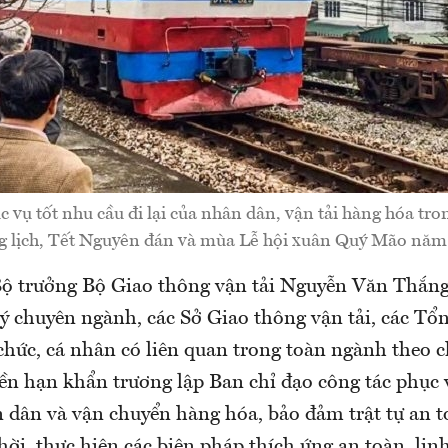
vụ tốt nhu cầu đi lại của nhân dân, vận tải hàng hóa tro
 lịch, Tết Nguyên đán và mùa Lễ hội xuân Quý Mão năm
ộ trưởng Bộ Giao thông vận tải Nguyễn Văn Thắng
ý chuyên ngành, các Sở Giao thông vận tải, các Tổn
 chức, cá nhân có liên quan trong toàn ngành theo 
ền hạn khẩn trương lập Ban chỉ đạo công tác phục 
n dân và vận chuyển hàng hóa, bảo đảm trật tự an t
ời, thực hiện các biện pháp thích ứng an toàn, lin