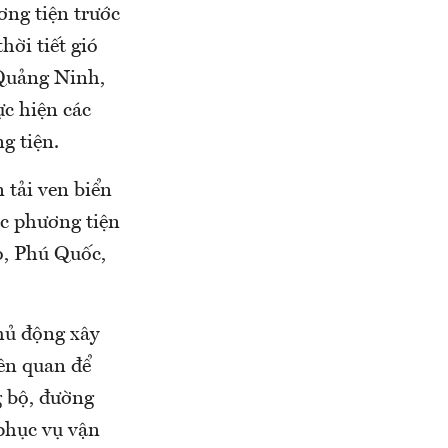
ơng tiện trước
hời tiết gió
(Quảng Ninh,
c hiện các
g tiện.
 tải ven biển
các phương tiện
o, Phú Quốc,
hủ động xây
iên quan để
g bộ, đường
phục vụ vận