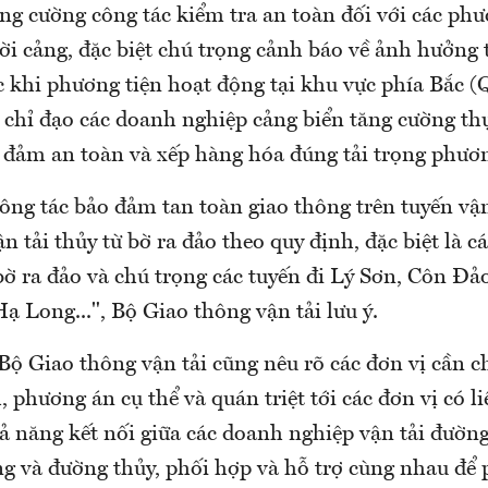
ng cường công tác kiểm tra an toàn đối với các phư
ời cảng, đặc biệt chú trọng cảnh báo về ảnh hưởng t
khi phương tiện hoạt động tại khu vực phía Bắc 
chỉ đạo các doanh nghiệp cảng biển tăng cường thự
 đảm an toàn và xếp hàng hóa đúng tải trọng phươn
ông tác bảo đảm tan toàn giao thông trên tuyến vận
ận tải thủy từ bờ ra đảo theo quy định, đặc biệt là 
bờ ra đảo và chú trọng các tuyến đi Lý Sơn, Côn Đả
ạ Long...", Bộ Giao thông vận tải lưu ý.
Bộ Giao thông vận tải cũng nêu rõ các đơn vị cần c
 phương án cụ thể và quán triệt tới các đơn vị có l
ả năng kết nối giữa các doanh nghiệp vận tải đườn
ng và đường thủy, phối hợp và hỗ trợ cùng nhau để 