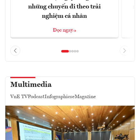
những chuyến đi theo trải
mu
nghiệm cá nhân
Đọc ngay
Multimedia
VnE TV
Podcast
Infographics
eMagazine