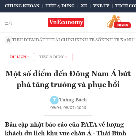
CHỨNG KHOÁN
TIÊU & DÙNG
XE
VNE TV
TECH CO
TIÊU ĐIỂM
ĐẦU TƯ
TÀI CHÍNH
KINH TẾ SỐ
KINH TẾ XANH
DU LỊCH
TIÊU & DÙNG
Một số điểm đến Đông Nam Á bứt
phá tăng trưởng và phục hồi
Tường Bách
T
09:04, 09/07/2026
Bản cập nhật báo cáo của PATA về lượng
khách du lịch khu vực châu Á - Thái Bình