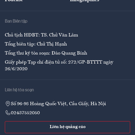
Giải trí
Y tế
Nhà
Ban Biên tập
Ẩm thực
Chủ tịch HĐBT: TS. Chử Văn Lâm
Tổng biên tập: Chử Thị Hạnh
Tổng thư ký tòa soạn: Đào Quang Bính
Giấy phép Tạp chí điện tử số: 272/GP-BTTTT ngày
26/6/2020
Liên hệ tòa soạn
Số 96-98 Hoàng Quốc Việt, Cầu Giấy, Hà Nội
02437552050
Liên hệ quảng cáo