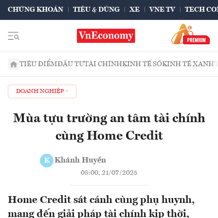
CHỨNG KHOÁN
TIÊU & DÙNG
XE
VNE TV
TECH CO
TIÊU ĐIỂM
ĐẦU TƯ
TÀI CHÍNH
KINH TẾ SỐ
KINH TẾ XANH
DOANH NGHIỆP
Mùa tựu trường an tâm tài chính
cùng Home Credit
Khánh Huyền
K
08:00, 21/07/2025
Home Credit sát cánh cùng phụ huynh,
mang đến giải pháp tài chính kịp thời,