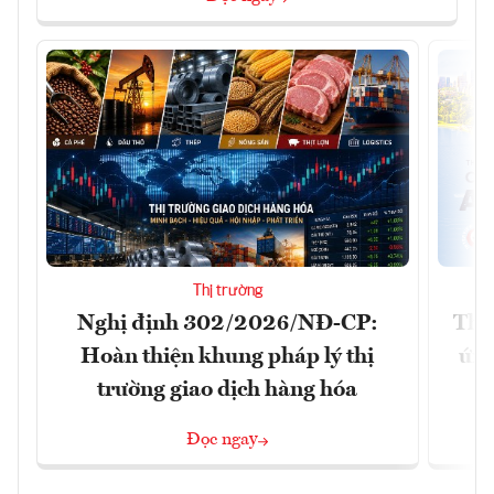
Thị trường
Nghị định 302/2026/NĐ-CP:
Tha
Hoàn thiện khung pháp lý thị
ứng
trường giao dịch hàng hóa
Đọc ngay