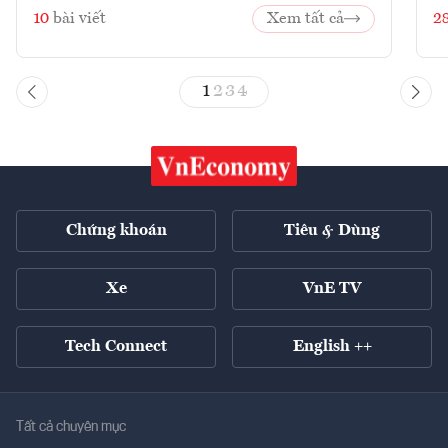
10
bài viết
Xem tất cả
2
1
2
3
4
Chứng khoán
Tiêu & Dùng
Xe
VnE TV
Tech Connect
English ++
Tất cả chuyên mục