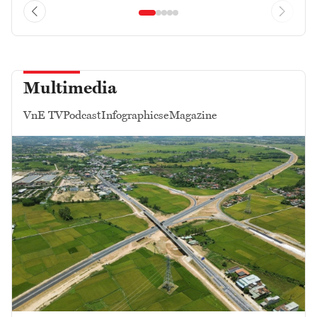
Multimedia
VnE TV
Podcast
Infographics
eMagazine