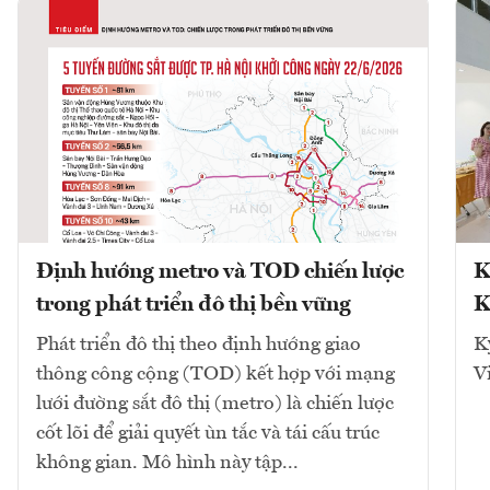
Định hướng metro và TOD chiến lược
K
trong phát triển đô thị bền vững
K
Phát triển đô thị theo định hướng giao
K
thông công cộng (TOD) kết hợp với mạng
V
lưới đường sắt đô thị (metro) là chiến lược
cốt lõi để giải quyết ùn tắc và tái cấu trúc
không gian. Mô hình này tập...