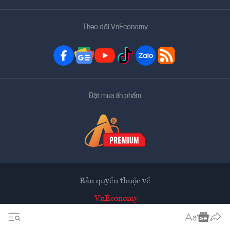
Theo dõi VnEconomy
Đặt mua ấn phẩm
Bản quyền thuộc về
VnEconomy
Tạp chí điện tử của Hội Khoa học Kinh tế Việt Nam