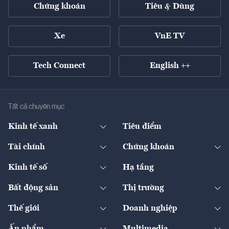
Chứng khoán
Tiêu & Dùng
Xe
VnE TV
Tech Connect
English ++
Tất cả chuyên mục
Kinh tế xanh
Tiêu điểm
Chuyển động xanh
Tài chính
Chứng khoán
Pháp lý
Ngân hàng
Doanh nghiệp niêm yết
Kinh tế số
Hạ tầng
Thương hiệu xanh
Thị trường vốn
Thị trường
Sản phẩm - Thị trường
Bất động sản
Thị trường
Diễn đàn
Thuế
Đầu tư
Tài sản số
Chính sách
Xuất nhập khẩu
Thế giới
Doanh nghiệp
Bảo hiểm
Quốc tế
Dịch vụ số
Thị trường
Khung pháp lý
Kinh tế
Chuyển động