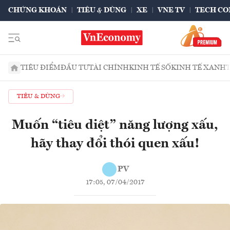
CHỨNG KHOÁN
TIÊU & DÙNG
XE
VNE TV
TECH CO
TIÊU ĐIỂM
ĐẦU TƯ
TÀI CHÍNH
KINH TẾ SỐ
KINH TẾ XANH
TIÊU & DÙNG
Muốn “tiêu diệt” năng lượng xấu,
hãy thay đổi thói quen xấu!
PV
17:05, 07/04/2017