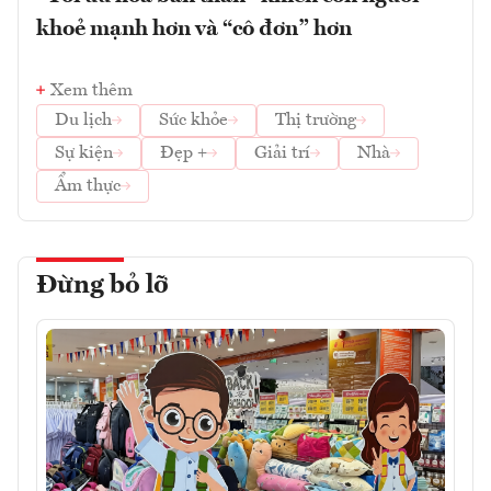
khoẻ mạnh hơn và “cô đơn” hơn
Xem thêm
Du lịch
Sức khỏe
Thị trường
Sự kiện
Đẹp +
Giải trí
Nhà
Ẩm thực
Đừng bỏ lỡ