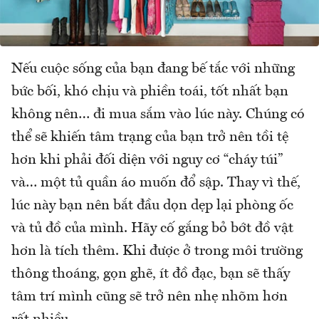
Nếu cuộc sống của bạn đang bế tắc với những
bức bối, khó chịu và phiền toái, tốt nhất bạn
không nên… đi mua sắm vào lúc này. Chúng có
thể sẽ khiến tâm trạng của bạn trở nên tồi tệ
hơn khi phải đối diện với nguy cơ “cháy túi”
và… một tủ quần áo muốn đổ sập. Thay vì thế,
lúc này bạn nên bắt đầu dọn dẹp lại phòng ốc
và tủ đồ của mình. Hãy cố gắng bỏ bớt đồ vật
hơn là tích thêm. Khi được ở trong môi trường
thông thoáng, gọn ghẽ, ít đồ đạc, bạn sẽ thấy
tâm trí mình cũng sẽ trở nên nhẹ nhõm hơn