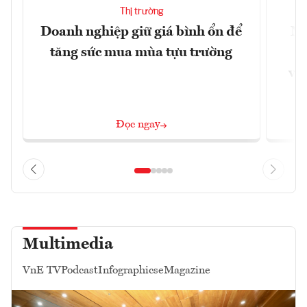
Thị trường
Doanh nghiệp giữ giá bình ổn để
Ni
tăng sức mua mùa tựu trường
g
vùn
Đọc ngay
Multimedia
VnE TV
Podcast
Infographics
eMagazine