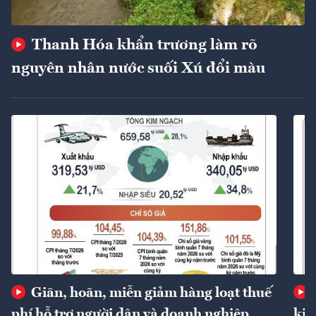
Thanh Hóa khẩn trương làm rõ
nguyên nhân nước suối Xú đổi màu
Giãn, hoãn, miễn giảm hàng loạt thuế
phí hỗ trợ người dân và doanh nghiệp
kin