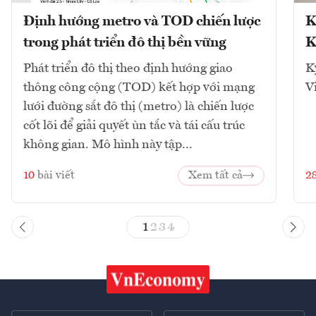
Định hướng metro và TOD chiến lược
K
trong phát triển đô thị bền vững
K
Phát triển đô thị theo định hướng giao
K
thông công cộng (TOD) kết hợp với mạng
V
lưới đường sắt đô thị (metro) là chiến lược
cốt lõi để giải quyết ùn tắc và tái cấu trúc
không gian. Mô hình này tập...
10
bài viết
Xem tất cả
2
1
2
3
4