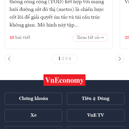
thông công cộng (TOD) kết hợp với mạng
V
lưới đường sắt đô thị (metro) là chiến lược
cốt lõi để giải quyết ùn tắc và tái cấu trúc
không gian. Mô hình này tập...
10
bài viết
Xem tất cả
2
1
2
3
4
Chứng khoán
Tiêu & Dùng
Xe
VnE TV