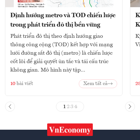
Định hướng metro và TOD chiến lược
K
trong phát triển đô thị bền vững
K
Phát triển đô thị theo định hướng giao
K
thông công cộng (TOD) kết hợp với mạng
V
lưới đường sắt đô thị (metro) là chiến lược
cốt lõi để giải quyết ùn tắc và tái cấu trúc
không gian. Mô hình này tập...
10
bài viết
Xem tất cả
2
1
2
3
4