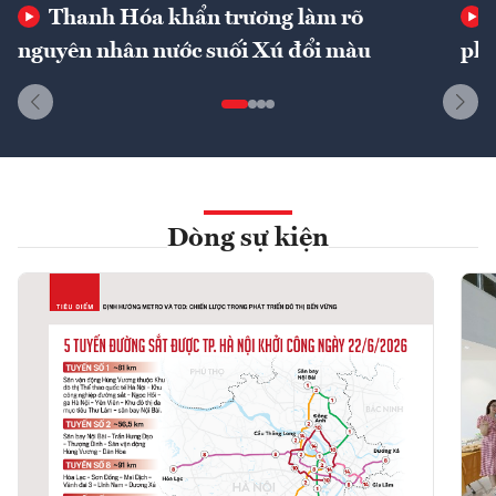
Thanh Hóa khẩn trương làm rõ
nguyên nhân nước suối Xú đổi màu
phí
Dòng sự kiện