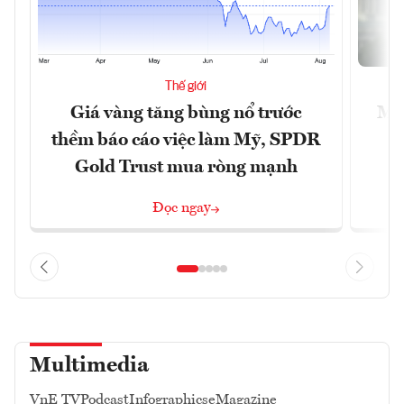
Thế giới
Giá vàng tăng bùng nổ trước
Mỹ 
thềm báo cáo việc làm Mỹ, SPDR
Gold Trust mua ròng mạnh
Đọc ngay
Multimedia
VnE TV
Podcast
Infographics
eMagazine