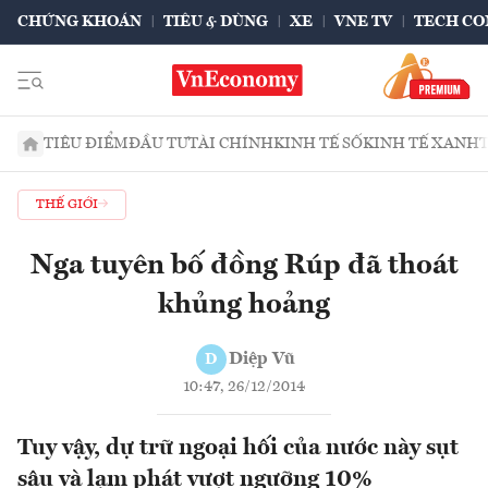
CHỨNG KHOÁN
TIÊU & DÙNG
XE
VNE TV
TECH CO
TIÊU ĐIỂM
ĐẦU TƯ
TÀI CHÍNH
KINH TẾ SỐ
KINH TẾ XANH
THẾ GIỚI
Nga tuyên bố đồng Rúp đã thoát
khủng hoảng
Diệp Vũ
D
10:47, 26/12/2014
Tuy vậy, dự trữ ngoại hối của nước này sụt
sâu và lạm phát vượt ngưỡng 10%