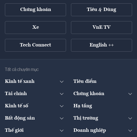
Chứng khoán
Tiêu & Dùng
Xe
VnE TV
Tech Connect
English ++
Tất cả chuyên mục
Kinh tế xanh
Tiêu điểm
Chuyển động xanh
Tài chính
Chứng khoán
Pháp lý
Ngân hàng
Doanh nghiệp niêm yết
Kinh tế số
Hạ tầng
Thương hiệu xanh
Thị trường vốn
Thị trường
Sản phẩm - Thị trường
Bất động sản
Thị trường
Diễn đàn
Thuế
Đầu tư
Tài sản số
Chính sách
Xuất nhập khẩu
Thế giới
Doanh nghiệp
Bảo hiểm
Quốc tế
Dịch vụ số