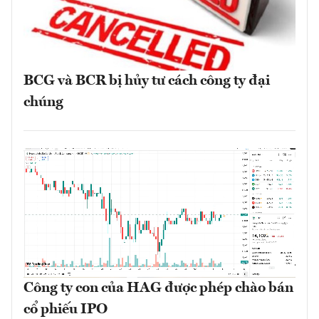
BCG và BCR bị hủy tư cách công ty đại
chúng
Công ty con của HAG được phép chào bán
cổ phiếu IPO