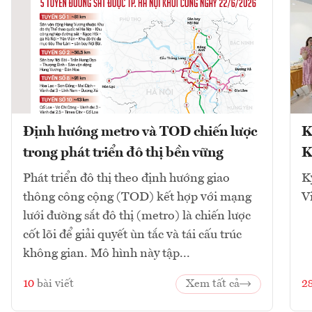
Định hướng metro và TOD chiến lược
K
trong phát triển đô thị bền vững
K
Phát triển đô thị theo định hướng giao
K
thông công cộng (TOD) kết hợp với mạng
V
lưới đường sắt đô thị (metro) là chiến lược
cốt lõi để giải quyết ùn tắc và tái cấu trúc
không gian. Mô hình này tập...
10
bài viết
Xem tất cả
2