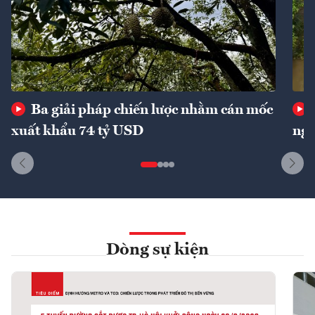
Ba giải pháp chiến lược nhằm cán mốc
xuất khẩu 74 tỷ USD
ngu
Dòng sự kiện