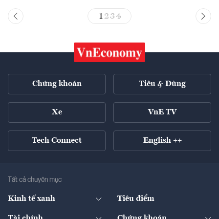
1
2
3
4
Chứng khoán
Tiêu & Dùng
Xe
VnE TV
Tech Connect
English ++
Tất cả chuyên mục
Kinh tế xanh
Tiêu điểm
Chuyển động xanh
Tài chính
Chứng khoán