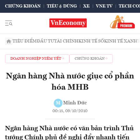
CHỨNG KHOÁN
TIÊU & DÙNG
XE
VNE TV
TECH CO
TIÊU ĐIỂM
ĐẦU TƯ
TÀI CHÍNH
KINH TẾ SỐ
KINH TẾ XANH
DOANH NGHIỆP NIÊM YẾT
CHỨNG KHOÁN
Ngân hàng Nhà nước giục cổ phần
hóa MHB
Minh Đức
M
00:15, 09/10/2010
Ngân hàng Nhà nước có văn bản trình Thủ
tướng Chính phủ đề nghị đẩy nhanh tiến