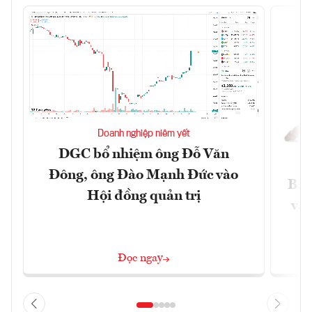
Doanh nghiệp niêm yết
DGC bổ nhiệm ông Đỗ Văn
Đông, ông Đào Mạnh Đức vào
Báo
Hội đồng quản trị
và 
Đọc ngay