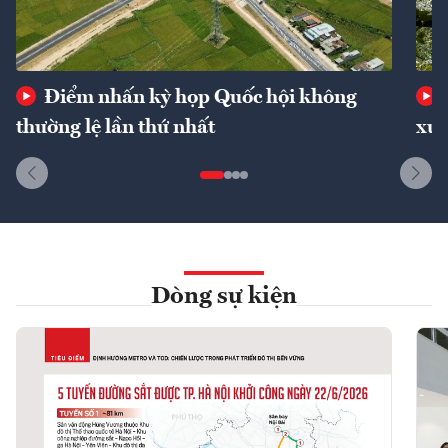
Điểm nhấn kỳ họp Quốc hội không
thường lệ lần thứ nhất
xuấ
Dòng sự kiện