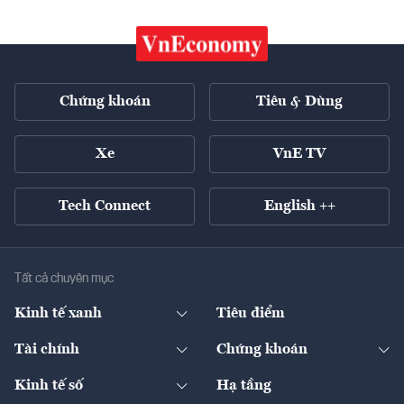
Chứng khoán
Tiêu & Dùng
Xe
VnE TV
Tech Connect
English ++
Tất cả chuyên mục
Kinh tế xanh
Tiêu điểm
Chuyển động xanh
Tài chính
Chứng khoán
Pháp lý
Ngân hàng
Doanh nghiệp niêm yết
Kinh tế số
Hạ tầng
Thương hiệu xanh