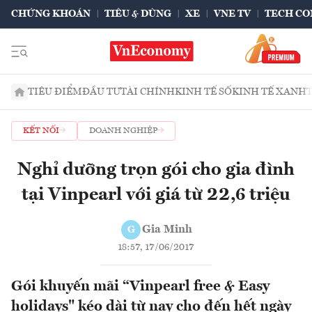
CHỨNG KHOÁN
TIÊU & DÙNG
XE
VNE TV
TECH CO
TIÊU ĐIỂM
ĐẦU TƯ
TÀI CHÍNH
KINH TẾ SỐ
KINH TẾ XANH
KẾT NỐI
DOANH NGHIỆP
Nghỉ dưỡng trọn gói cho gia đình
tại Vinpearl với giá từ 22,6 triệu
Gia Minh
G
18:57, 17/06/2017
Gói khuyến mãi “Vinpearl free & Easy
holidays" kéo dài từ nay cho đến hết ngày