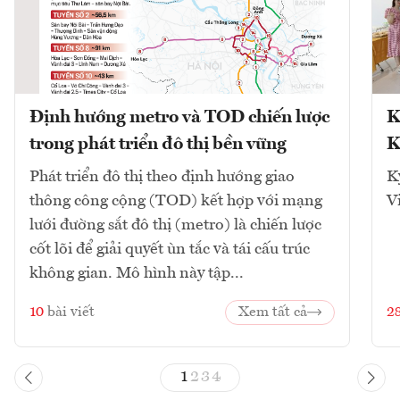
Định hướng metro và TOD chiến lược
K
trong phát triển đô thị bền vững
K
Phát triển đô thị theo định hướng giao
K
thông công cộng (TOD) kết hợp với mạng
V
lưới đường sắt đô thị (metro) là chiến lược
cốt lõi để giải quyết ùn tắc và tái cấu trúc
không gian. Mô hình này tập...
10
bài viết
Xem tất cả
2
1
2
3
4