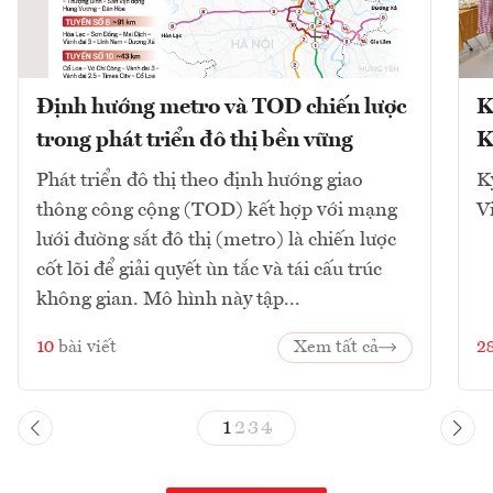
Định hướng metro và TOD chiến lược
K
trong phát triển đô thị bền vững
K
Phát triển đô thị theo định hướng giao
K
thông công cộng (TOD) kết hợp với mạng
V
lưới đường sắt đô thị (metro) là chiến lược
cốt lõi để giải quyết ùn tắc và tái cấu trúc
không gian. Mô hình này tập...
10
bài viết
Xem tất cả
2
1
2
3
4