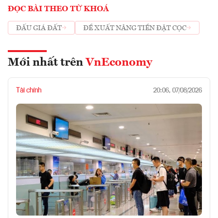
ĐỌC BÀI THEO TỪ KHOÁ
ĐẤU GIÁ ĐẤT
ĐỀ XUẤT NÂNG TIỀN ĐẶT CỌC
Mới nhất trên
VnEconomy
Tài chính
20:06, 07/08/2026