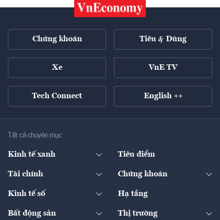
Chứng khoán
Tiêu & Dùng
Xe
VnE TV
Tech Connect
English ++
Tất cả chuyên mục
Kinh tế xanh
Tiêu điểm
Chuyển động xanh
Tài chính
Chứng khoán
Pháp lý
Ngân hàng
Doanh nghiệp niêm yết
Kinh tế số
Hạ tầng
Thương hiệu xanh
Thị trường vốn
Thị trường
Sản phẩm - Thị trường
Bất động sản
Thị trường
Diễn đàn