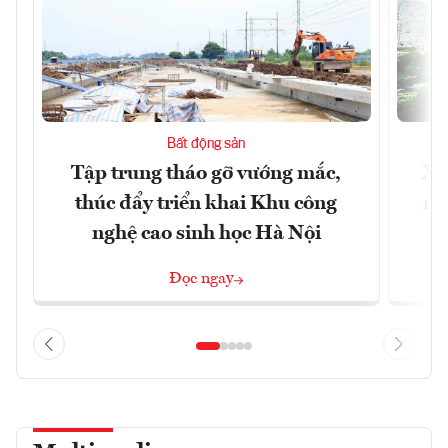
Bất động sản
Tập trung tháo gỡ vướng mắc,
Xâ
thúc đẩy triển khai Khu công
nâ
nghệ cao sinh học Hà Nội
Đọc ngay