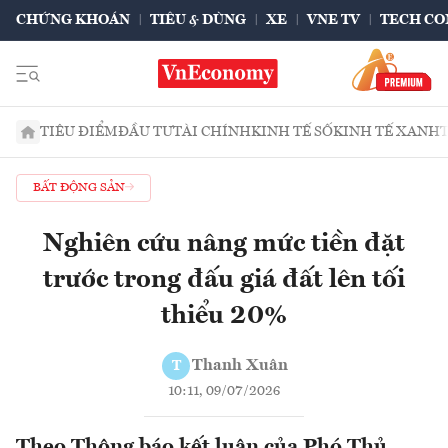
CHỨNG KHOÁN
TIÊU & DÙNG
XE
VNE TV
TECH CO
TIÊU ĐIỂM
ĐẦU TƯ
TÀI CHÍNH
KINH TẾ SỐ
KINH TẾ XANH
BẤT ĐỘNG SẢN
Nghiên cứu nâng mức tiền đặt
trước trong đấu giá đất lên tối
thiểu 20%
Thanh Xuân
T
10:11, 09/07/2026
Theo Thông báo kết luận của Phó Thủ